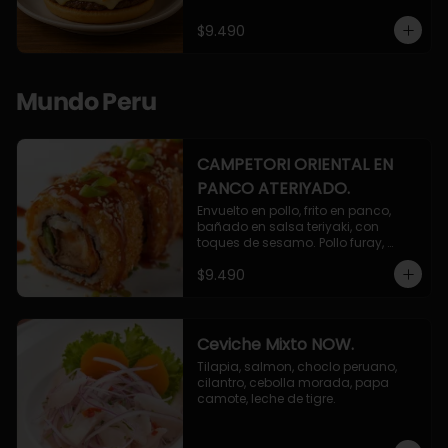
$9.490
Mundo Peru
CAMPETORI ORIENTAL EN
PANCO ATERIYADO.
Envuelto en pollo, frito en panco, 
bañado en salsa teriyaki, con 
toques de sesamo. Pollo furay, 
queso, champiñon furay, cebollin.
$9.490
Ceviche Mixto NOW.
Tilapia, salmon, choclo peruano, 
cilantro, cebolla morada, papa 
camote, leche de tigre.