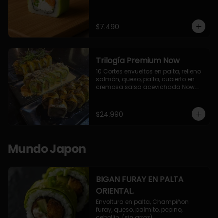
$7.490
Trilogía Premium Now
10 Cortes envueltos en palta, relleno 
salmón, queso, palta, cubierto en 
cremosa salsa acevichada Now.

10 Cortes envueltos en queso 
crema, relleno de pollo apanado y 
palta, cubierto con topping de 
$24.990
chimichurri de la casa flambeado.

10 Cortes rellenos de camaron 
apanado, palta, queso crema, 
bañado en deliciosa salsa tari, 
Mundo Japon
flambeada con toques de teriyaki y 
topping de furikake de salmón.
BIGAN FURAY EN PALTA
ORIENTAL.
Envoltura en palta, Champiñon 
furay, queso, palmito, pepino, 
cebollin. (sin arroz)