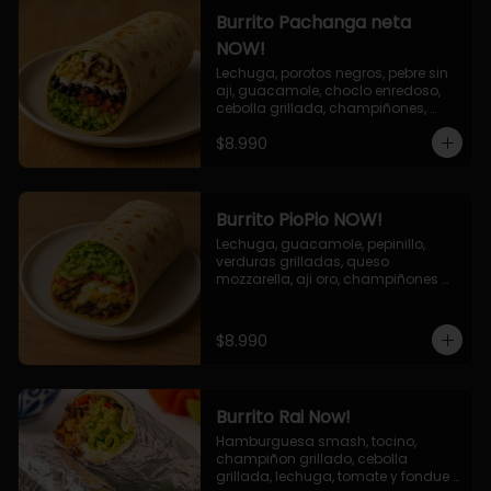
Burrito Pachanga neta
NOW!
Lechuga, porotos negros, pebre sin 
aji, guacamole, choclo enredoso, 
cebolla grillada, champiñones, 
salsa mayo ajo.
$8.990
Burrito PioPio NOW!
Lechuga, guacamole, pepinillo, 
verduras grilladas, queso 
mozzarella, aji oro, champiñones 
grillados, salsa now.
$8.990
Burrito Rai Now!
Hamburguesa smash, tocino, 
champiñon grillado, cebolla 
grillada, lechuga, tomate y fondue 