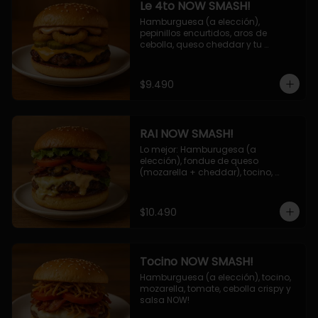
Le 4to NOW SMASH!
Hamburguesa (a elección), 
pepinillos encurtidos, aros de 
cebolla, queso cheddar y tu 
deliciosa salsa NOW!
$9.490
RAI NOW SMASH!
Lo mejor: Hamburugesa (a 
elección), fondue de queso 
(mozarella + cheddar), tocino, 
champiñon grillado, tomate, 
lechuga, cebolla grillada y salsa 
NOW!
$10.490
Tocino NOW SMASH!
Hamburguesa (a elección), tocino, 
mozarella, tomate, cebolla crispy y 
salsa NOW!