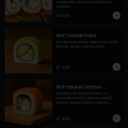
mozzarella, queso philadelphia, 
cebollin.
$7.490
Roll Toriyaki Palta
Envoltura en palta, relleno con pollo 
teriyaki, queso crema, palta.
$7.490
Roll Yasai en Salmon
Envoltura en salmon fresco o 
plaqueta mixta (salmon-palta), 
pepino, queso crema, cebollin, 
palta.
$7.490