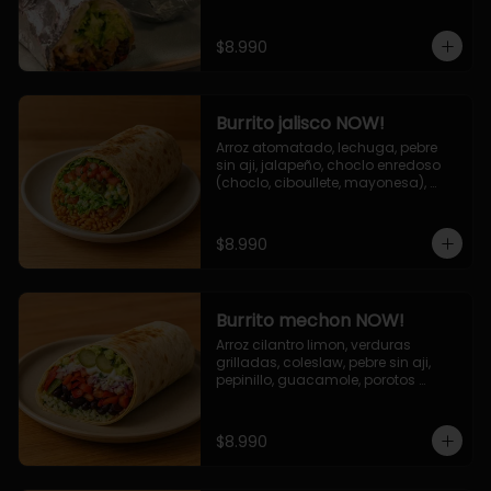
de queso (mozarella y cheddar) y 
la deliciosa salsa now.
$8.990
Burrito jalisco NOW!
Arroz atomatado, lechuga, pebre 
sin aji, jalapeño, choclo enredoso 
(choclo, ciboullete, mayonesa), 
cebolla grillada, queso mozzarella, 
salsa tari.
$8.990
Burrito mechon NOW!
Arroz cilantro limon, verduras 
grilladas, coleslaw, pebre sin aji, 
pepinillo, guacamole, porotos 
negros, mayo ajo.
$8.990