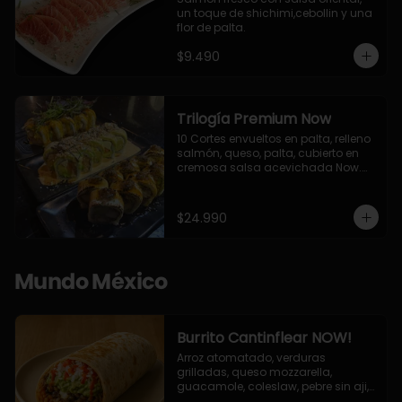
un toque de shichimi,cebollin y una 
flor de palta.
$9.490
Trilogía Premium Now
10 Cortes envueltos en palta, relleno 
salmón, queso, palta, cubierto en 
cremosa salsa acevichada Now.

10 Cortes envueltos en queso 
crema, relleno de pollo apanado y 
palta, cubierto con topping de 
$24.990
chimichurri de la casa flambeado.

10 Cortes rellenos de camaron 
apanado, palta, queso crema, 
bañado en deliciosa salsa tari, 
Mundo México
flambeada con toques de teriyaki y 
topping de furikake de salmón.
Burrito Cantinflear NOW!
Arroz atomatado, verduras 
grilladas, queso mozzarella, 
guacamole, coleslaw, pebre sin aji, 
salsa siracha (picante)