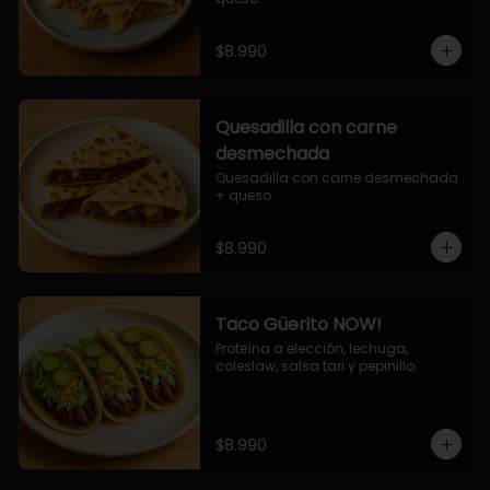
$8.990
Quesadilla con carne
desmechada
Quesadilla con carne desmechada 
+ queso
$8.990
Taco Güerito NOW!
Proteína a elección, lechuga, 
coleslaw, salsa tari y pepinillo.
$8.990