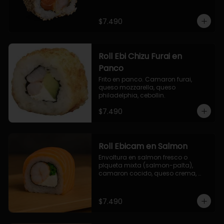
$7.490
Roll Ebi Chizu Furai en
Panco
Frito en panco. Camaron furai, 
queso mozzarella, queso 
philadelphia, cebollin.
$7.490
Roll Ebicam en Salmon
Envoltura en salmon fresco o 
plqueta mixta (salmon-palta), 
camaron cocido, queso crema, 
cebollin.
$7.490