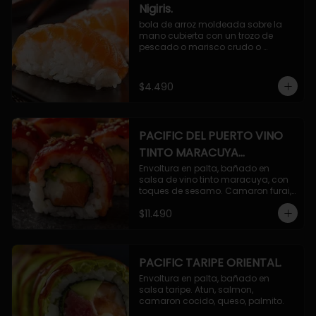
Nigiris.
bola de arroz moldeada sobre la 
mano cubierta con un trozo de 
pescado o marisco crudo o 
cocido.

3 unidades.
$4.490
PACIFIC DEL PUERTO VINO
TINTO MARACUYA
ORIENTAL.
Envoltura en palta, bañado en 
salsa de vino tinto maracuya, con 
toques de sesamo. Camaron furai, 
salmon, queso, pepino.
$11.490
PACIFIC TARIPE ORIENTAL.
Envoltura en palta, bañado en 
salsa taripe. Atun, salmon, 
camaron cocido, queso, palmito.