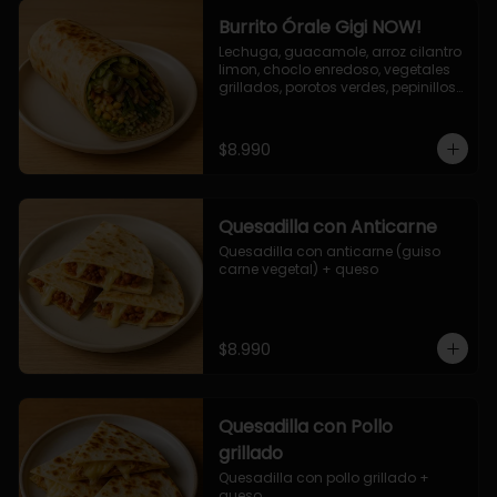
Burrito Órale Gigi NOW!
Lechuga, guacamole, arroz cilantro 
limon, choclo enredoso, vegetales 
grillados, porotos verdes, pepinillos 
encurtidos, salsa de cilantro.
$8.990
Quesadilla con Anticarne
Quesadilla con anticarne (guiso 
carne vegetal) + queso
$8.990
Quesadilla con Pollo
grillado
Quesadilla con pollo grillado + 
queso.