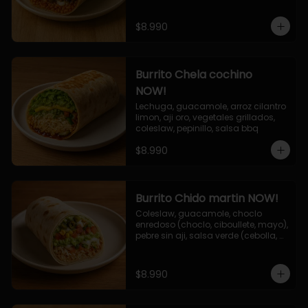
$8.990
Burrito Chela cochino
NOW!
Lechuga, guacamole, arroz cilantro 
limon, aji oro, vegetales grillados, 
coleslaw, pepinillo, salsa bbq
$8.990
Burrito Chido martin NOW!
Coleslaw, guacamole, choclo 
enredoso (choclo, ciboullete, mayo), 
pebre sin aji, salsa verde (cebolla, 
cilantro, limon), jalapeño, queso 
mozzarella, salsa tari.
$8.990