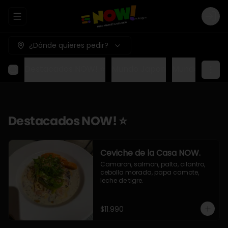
Abrir menu de navegación
Logi
¿Dónde quieres pedir?
Destacados NOW! ⭐
Mundo Japon
Mundo Méxic
Destacados NOW! ⭐
Ceviche de la Casa NOW.
Camaron, salmon, palta, cilantro, 
cebolla morada, papa camote, 
leche de tigre.
$11.990