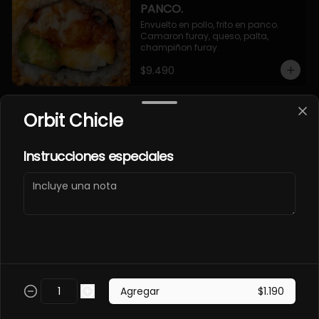
PANCO.
Envuelto en pollo, frito en panco. 
Camaron furay, queso, palta, 
champiñon furay.
$9.490
Orbit Chicle
EBI MAGURO ACEVICHON
EN PANCO.
Frito en panco, cubierto con atun 
Instrucciones especiales
fresco, salsa acevichada y toques 
de sachimi. Camaron cocido, 
queso, palmito.
$11.490
EBI SAKE FURAY
ACEVICHADO.
Envuelto en palta, cubierto con 
Agregar
$1.190
salmon fresco, salsa acevichada y 
toques de shichimi. Camaron furay, 
queso, cebollin.