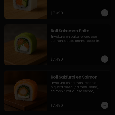
$7.490
Roll Sakemon Palta
Envoltura en palta relleno con 
salmon, queso crema, cebollin.
$7.490
Roll Sakfurai en Salmon
Envoltura en salmon fresco o 
plqueta mixta (salmon-palta), 
salmon furai, queso crema, 
cebollin.
$7.490