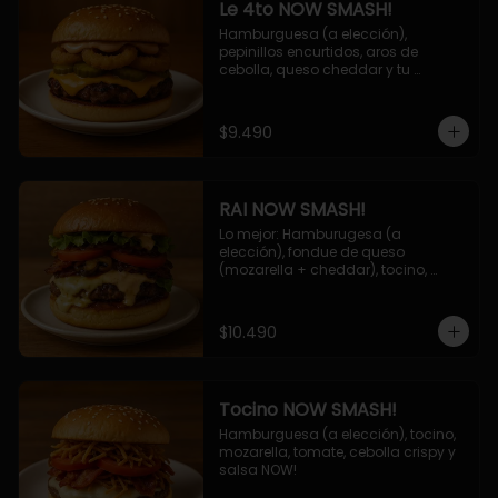
Le 4to NOW SMASH!
Hamburguesa (a elección), 
pepinillos encurtidos, aros de 
cebolla, queso cheddar y tu 
deliciosa salsa NOW!
$9.490
RAI NOW SMASH!
Lo mejor: Hamburugesa (a 
elección), fondue de queso 
(mozarella + cheddar), tocino, 
champiñon grillado, tomate, 
lechuga, cebolla grillada y salsa 
NOW!
$10.490
Tocino NOW SMASH!
Hamburguesa (a elección), tocino, 
mozarella, tomate, cebolla crispy y 
salsa NOW!