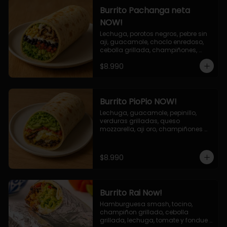
Burrito Pachanga neta
NOW!
Lechuga, porotos negros, pebre sin 
aji, guacamole, choclo enredoso, 
cebolla grillada, champiñones, 
salsa mayo ajo.
$8.990
Burrito PioPio NOW!
Lechuga, guacamole, pepinillo, 
verduras grilladas, queso 
mozzarella, aji oro, champiñones 
grillados, salsa now.
$8.990
Burrito Rai Now!
Hamburguesa smash, tocino, 
champiñon grillado, cebolla 
grillada, lechuga, tomate y fondue 