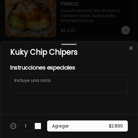
PANCO.
Envuelto en pollo, frito en panco. 
Camaron furay, queso, palta, 
champiñon furay.
$9.490
Kuky Chip Chipers
EBI MAGURO ACEVICHON
EN PANCO.
Frito en panco, cubierto con atun 
Instrucciones especiales
fresco, salsa acevichada y toques 
de sachimi. Camaron cocido, 
queso, palmito.
$11.490
EBI SAKE FURAY
ACEVICHADO.
Envuelto en palta, cubierto con 
Agregar
$2.890
salmon fresco, salsa acevichada y 
toques de shichimi. Camaron furay, 
queso, cebollin.