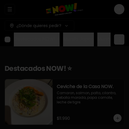
Abrir menu de navegación
Logi
¿Dónde quieres pedir?
Destacados NOW! ⭐
Mundo Japon
Mundo Méxic
Destacados NOW! ⭐
Ceviche de la Casa NOW.
Camaron, salmon, palta, cilantro, 
cebolla morada, papa camote, 
leche de tigre.
$11.990