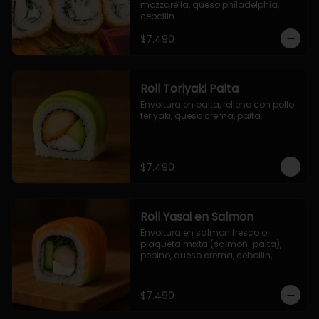
mozzarella, queso philadelphia, 
cebollin.
$7.490
Roll Toriyaki Palta
Envoltura en palta, relleno con pollo 
teriyaki, queso crema, palta.
$7.490
Roll Yasai en Salmon
Envoltura en salmon fresco o 
plaqueta mixta (salmon-palta), 
pepino, queso crema, cebollin, 
palta.
$7.490