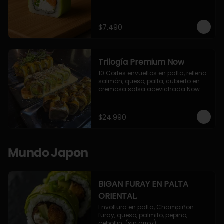
$7.490
Trilogía Premium Now
10 Cortes envueltos en palta, relleno 
salmón, queso, palta, cubierto en 
cremosa salsa acevichada Now.

10 Cortes envueltos en queso 
crema, relleno de pollo apanado y 
palta, cubierto con topping de 
$24.990
chimichurri de la casa flambeado.

10 Cortes rellenos de camaron 
apanado, palta, queso crema, 
bañado en deliciosa salsa tari, 
Mundo Japon
flambeada con toques de teriyaki y 
topping de furikake de salmón.
BIGAN FURAY EN PALTA
ORIENTAL.
Envoltura en palta, Champiñon 
furay, queso, palmito, pepino, 
cebollin. (sin arroz)