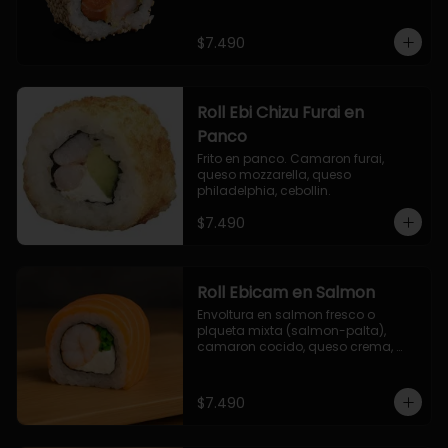
$7.490
Roll Ebi Chizu Furai en
Panco
Frito en panco. Camaron furai, 
queso mozzarella, queso 
philadelphia, cebollin.
$7.490
Roll Ebicam en Salmon
Envoltura en salmon fresco o 
plqueta mixta (salmon-palta), 
camaron cocido, queso crema, 
cebollin.
$7.490