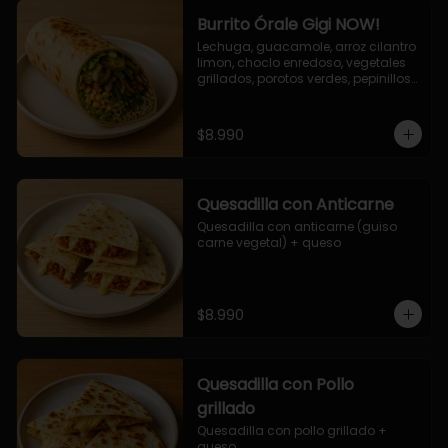
Burrito Órale Gigi NOW!
Lechuga, guacamole, arroz cilantro 
limon, choclo enredoso, vegetales 
grillados, porotos verdes, pepinillos 
encurtidos, salsa de cilantro.
$8.990
Quesadilla con Anticarne
Quesadilla con anticarne (guiso 
carne vegetal) + queso
$8.990
Quesadilla con Pollo
grillado
Quesadilla con pollo grillado + 
queso.