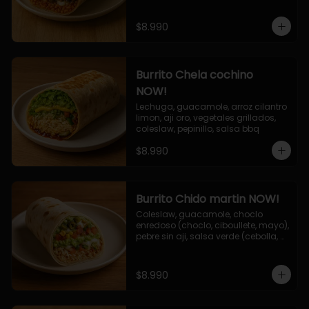
$8.990
Burrito Chela cochino
NOW!
Lechuga, guacamole, arroz cilantro 
limon, aji oro, vegetales grillados, 
coleslaw, pepinillo, salsa bbq
$8.990
Burrito Chido martin NOW!
Coleslaw, guacamole, choclo 
enredoso (choclo, ciboullete, mayo), 
pebre sin aji, salsa verde (cebolla, 
cilantro, limon), jalapeño, queso 
mozzarella, salsa tari.
$8.990