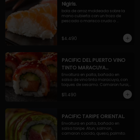
Nigiris.
bola de arroz moldeada sobre la 
mano cubierta con un trozo de 
pescado o marisco crudo o 
cocido.

3 unidades.
$4.490
PACIFIC DEL PUERTO VINO
TINTO MARACUYA
ORIENTAL.
Envoltura en palta, bañado en 
salsa de vino tinto maracuya, con 
toques de sesamo. Camaron furai, 
salmon, queso, pepino.
$11.490
PACIFIC TARIPE ORIENTAL.
Envoltura en palta, bañado en 
salsa taripe. Atun, salmon, 
camaron cocido, queso, palmito.