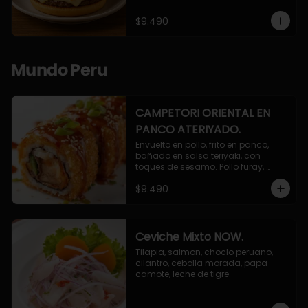
$9.490
Mundo Peru
CAMPETORI ORIENTAL EN
PANCO ATERIYADO.
Envuelto en pollo, frito en panco, 
bañado en salsa teriyaki, con 
toques de sesamo. Pollo furay, 
queso, champiñon furay, cebollin.
$9.490
Ceviche Mixto NOW.
Tilapia, salmon, choclo peruano, 
cilantro, cebolla morada, papa 
camote, leche de tigre.