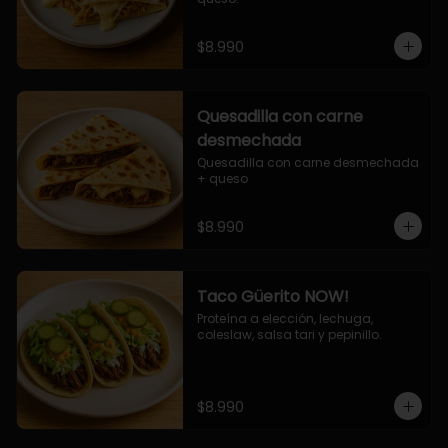
$8.990
Quesadilla con carne
desmechada
Quesadilla con carne desmechada 
+ queso
$8.990
Taco Güerito NOW!
Proteína a elección, lechuga, 
coleslaw, salsa tari y pepinillo.
$8.990