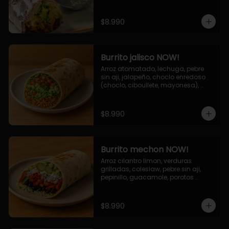
de queso (mozarella y cheddar) y 
la deliciosa salsa now.
$8.990
Burrito jalisco NOW!
Arroz atomatado, lechuga, pebre 
sin aji, jalapeño, choclo enredoso 
(choclo, ciboullete, mayonesa), 
cebolla grillada, queso mozzarella, 
salsa tari.
$8.990
Burrito mechon NOW!
Arroz cilantro limon, verduras 
grilladas, coleslaw, pebre sin aji, 
pepinillo, guacamole, porotos 
negros, mayo ajo.
$8.990