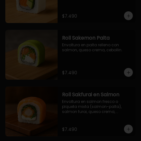
$7.490
Roll Sakemon Palta
Envoltura en palta relleno con 
salmon, queso crema, cebollin.
$7.490
Roll Sakfurai en Salmon
Envoltura en salmon fresco o 
plqueta mixta (salmon-palta), 
salmon furai, queso crema, 
cebollin.
$7.490