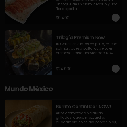
un toque de shichimi,cebollin y una 
flor de palta.
$9.490
Trilogía Premium Now
10 Cortes envueltos en palta, relleno 
salmón, queso, palta, cubierto en 
cremosa salsa acevichada Now.

10 Cortes envueltos en queso 
crema, relleno de pollo apanado y 
palta, cubierto con topping de 
$24.990
chimichurri de la casa flambeado.

10 Cortes rellenos de camaron 
apanado, palta, queso crema, 
bañado en deliciosa salsa tari, 
Mundo México
flambeada con toques de teriyaki y 
topping de furikake de salmón.
Burrito Cantinflear NOW!
Arroz atomatado, verduras 
grilladas, queso mozzarella, 
guacamole, coleslaw, pebre sin aji, 
salsa siracha (picante)