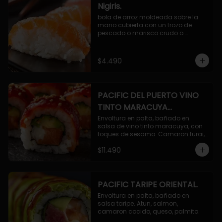
Nigiris.
bola de arroz moldeada sobre la 
mano cubierta con un trozo de 
pescado o marisco crudo o 
cocido.

3 unidades.
$4.490
PACIFIC DEL PUERTO VINO
TINTO MARACUYA
ORIENTAL.
Envoltura en palta, bañado en 
salsa de vino tinto maracuya, con 
toques de sesamo. Camaron furai, 
salmon, queso, pepino.
$11.490
PACIFIC TARIPE ORIENTAL.
Envoltura en palta, bañado en 
salsa taripe. Atun, salmon, 
camaron cocido, queso, palmito.