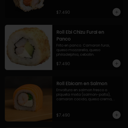
$7.490
Roll Ebi Chizu Furai en
Panco
Frito en panco. Camaron furai, 
queso mozzarella, queso 
philadelphia, cebollin.
$7.490
Roll Ebicam en Salmon
Envoltura en salmon fresco o 
plqueta mixta (salmon-palta), 
camaron cocido, queso crema, 
cebollin.
$7.490