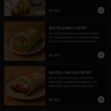
de queso (mozarella y cheddar) y 
la deliciosa salsa now.
$8.990
Burrito jalisco NOW!
Arroz atomatado, lechuga, pebre 
sin aji, jalapeño, choclo enredoso 
(choclo, ciboullete, mayonesa), 
cebolla grillada, queso mozzarella, 
salsa tari.
$8.990
Burrito mechon NOW!
Arroz cilantro limon, verduras 
grilladas, coleslaw, pebre sin aji, 
pepinillo, guacamole, porotos 
negros, mayo ajo.
$8.990