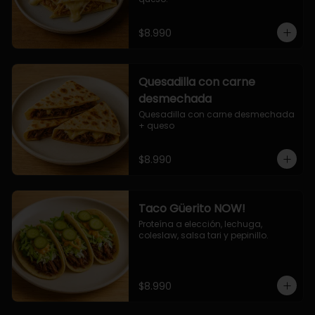
$8.990
Quesadilla con carne
desmechada
Quesadilla con carne desmechada 
+ queso
$8.990
Taco Güerito NOW!
Proteína a elección, lechuga, 
coleslaw, salsa tari y pepinillo.
$8.990