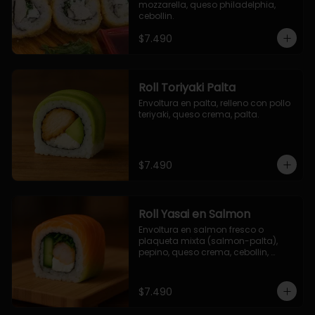
mozzarella, queso philadelphia, 
cebollin.
$7.490
Roll Toriyaki Palta
Envoltura en palta, relleno con pollo 
teriyaki, queso crema, palta.
$7.490
Roll Yasai en Salmon
Envoltura en salmon fresco o 
plaqueta mixta (salmon-palta), 
pepino, queso crema, cebollin, 
palta.
$7.490