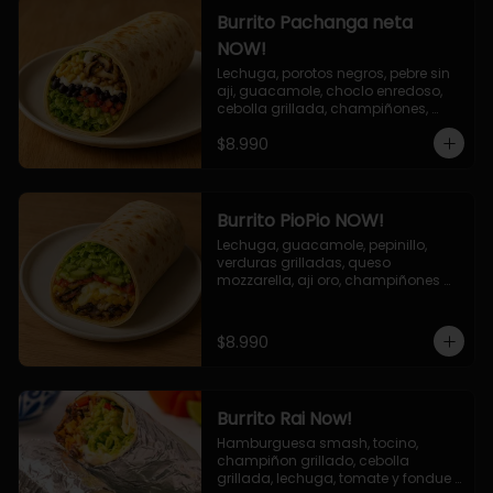
Burrito Pachanga neta
NOW!
Lechuga, porotos negros, pebre sin 
aji, guacamole, choclo enredoso, 
cebolla grillada, champiñones, 
salsa mayo ajo.
$8.990
Burrito PioPio NOW!
Lechuga, guacamole, pepinillo, 
verduras grilladas, queso 
mozzarella, aji oro, champiñones 
grillados, salsa now.
$8.990
Burrito Rai Now!
Hamburguesa smash, tocino, 
champiñon grillado, cebolla 
grillada, lechuga, tomate y fondue 