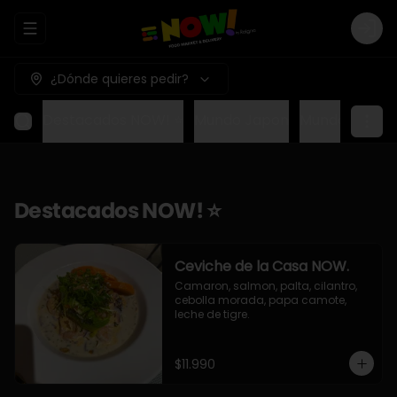
Abrir menu de navegación
Logi
¿Dónde quieres pedir?
Destacados NOW! ⭐
Mundo Japon
Mundo Méxic
Destacados NOW! ⭐
Ceviche de la Casa NOW.
Camaron, salmon, palta, cilantro, 
cebolla morada, papa camote, 
leche de tigre.
$11.990