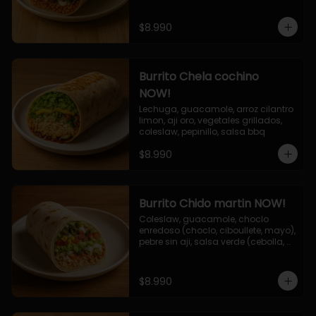
$8.990
Burrito Chela cochino
NOW!
Lechuga, guacamole, arroz cilantro 
limon, aji oro, vegetales grillados, 
coleslaw, pepinillo, salsa bbq
$8.990
Burrito Chido martin NOW!
Coleslaw, guacamole, choclo 
enredoso (choclo, ciboullete, mayo), 
pebre sin aji, salsa verde (cebolla, 
cilantro, limon), jalapeño, queso 
mozzarella, salsa tari.
$8.990