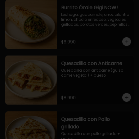
Burrito Órale Gigi NOW!
Lechuga, guacamole, arroz cilantro 
limon, choclo enredoso, vegetales 
grillados, porotos verdes, pepinillos 
encurtidos, salsa de cilantro.
$8.990
Quesadilla con Anticarne
Quesadilla con anticarne (guiso 
carne vegetal) + queso
$8.990
Quesadilla con Pollo
grillado
Quesadilla con pollo grillado + 
queso.