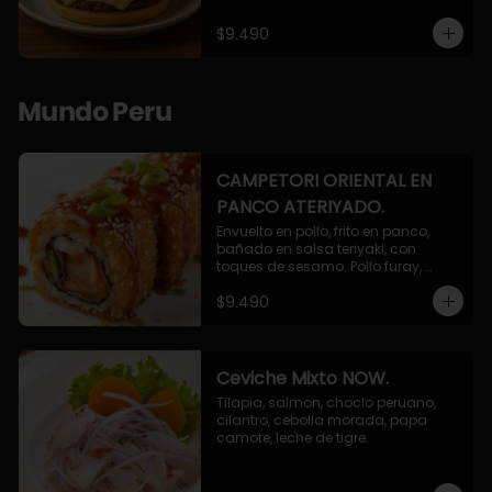
$9.490
Mundo Peru
CAMPETORI ORIENTAL EN
PANCO ATERIYADO.
Envuelto en pollo, frito en panco, 
bañado en salsa teriyaki, con 
toques de sesamo. Pollo furay, 
queso, champiñon furay, cebollin.
$9.490
Ceviche Mixto NOW.
Tilapia, salmon, choclo peruano, 
cilantro, cebolla morada, papa 
camote, leche de tigre.