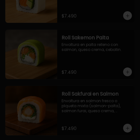
$7.490
Roll Sakemon Palta
Envoltura en palta relleno con 
salmon, queso crema, cebollin.
$7.490
Roll Sakfurai en Salmon
Envoltura en salmon fresco o 
plqueta mixta (salmon-palta), 
salmon furai, queso crema, 
cebollin.
$7.490