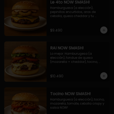
Le 4to NOW SMASH!
Hamburguesa (a elección), 
pepinillos encurtidos, aros de 
cebolla, queso cheddar y tu 
deliciosa salsa NOW!
$9.490
RAI NOW SMASH!
Lo mejor: Hamburugesa (a 
elección), fondue de queso 
(mozarella + cheddar), tocino, 
champiñon grillado, tomate, 
lechuga, cebolla grillada y salsa 
NOW!
$10.490
Tocino NOW SMASH!
Hamburguesa (a elección), tocino, 
mozarella, tomate, cebolla crispy y 
salsa NOW!