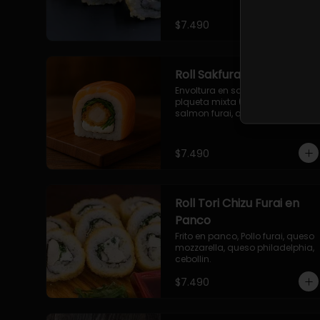
$7.490
Roll Sakfurai en Salmon
Envoltura en salmon fresco o 
plqueta mixta (salmon-palta), 
salmon furai, queso crema, 
cebollin.
$7.490
Roll Tori Chizu Furai en
Panco
Frito en panco, Pollo furai, queso 
mozzarella, queso philadelphia, 
cebollin.
$7.490