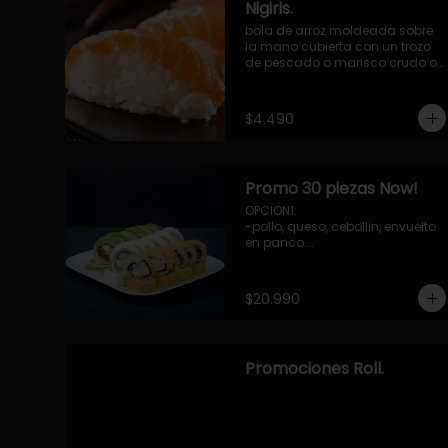
Nigiris.
bola de arroz moldeada sobre 
la mano cubierta con un trozo 
de pescado o marisco crudo o 
cocido.

3 unidades.
$4.490
Promo 30 piezas Now!
OPCION1: 

-pollo, queso, cebollin, envuelto 
en panco.

-camaron, palta, envuelto en 
queso.

-palmito, pepino, queso, 
$20.990
envuelto ciboulette o sesamo.

OPCION2:

-pollo, queso, cebollin, envuelto 
en palta.

Promociones Roll.
-camaron, palta, cebollin, 
envuelto en queso.

-palmito, queso, pepino, 
envuelto en cibulette o sesamo.

OPCION3:
