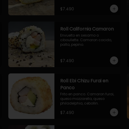
envuelto en ciboulette.

- salmon, queso, palta, envuelto 
$7.490
en queso.
Roll California Camaron
Envuelto en sesamo o 
ciboullette. Camaron cocido, 
palta, pepino.
$7.490
Roll Ebi Chizu Furai en
Panco
Frito en panco. Camaron furai, 
queso mozzarella, queso 
philadelphia, cebollin.
$7.490