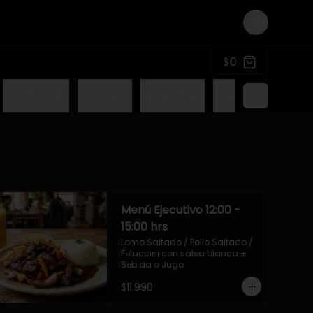
Login
$0
Mundo Italia
Desayuno
Bebestibles
Tragos sin alcohol
Menú Ejecutivo 12:00 -
15:00 hrs
Lomo Saltado / Pollo Saltado / 
Fetuccini con salsa blanca + 
Bebida o Jugo
$11.990