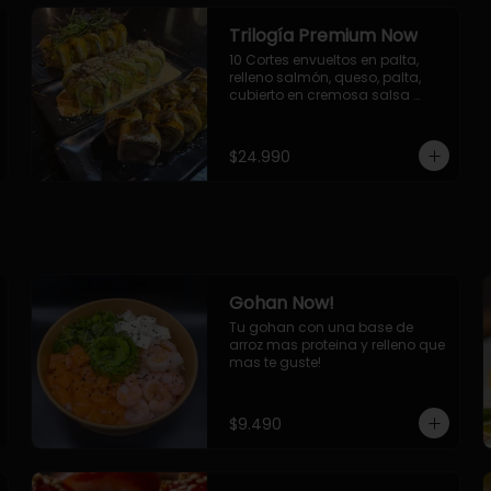
Trilogía Premium Now
10 Cortes envueltos en palta, 
relleno salmón, queso, palta, 
cubierto en cremosa salsa 
acevichada Now.

10 Cortes envueltos en queso 
crema, relleno de pollo 
$24.990
apanado y palta, cubierto con 
topping de chimichurri de la 
casa flambeado.

10 Cortes rellenos de camaron 
apanado, palta, queso crema, 
bañado en deliciosa salsa tari, 
flambeada con toques de 
teriyaki y topping de furikake de 
Gohan Now!
salmón.
Tu gohan con una base de 
arroz mas proteina y relleno que 
mas te guste!
$9.490