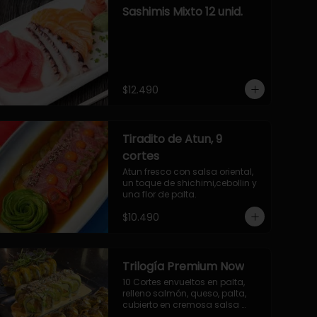
Sashimis Mixto 12 unid.
$12.490
Tiradito de Atun, 9
cortes
Atun fresco con salsa oriental, 
un toque de shichimi,cebollin y 
una flor de palta.
$10.490
Trilogía Premium Now
10 Cortes envueltos en palta, 
relleno salmón, queso, palta, 
cubierto en cremosa salsa 
acevichada Now.
