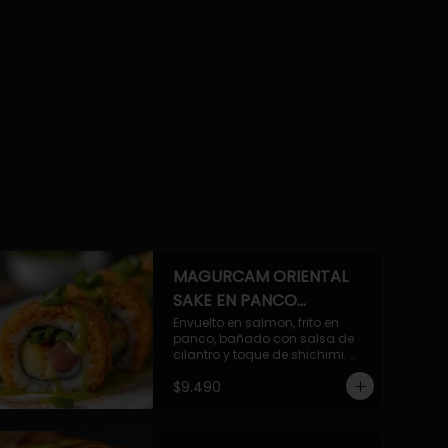
MAGURCAM ORIENTAL
SAKE EN PANCO
ACILANTRADO.
Envuelto en salmon, frito en 
panco, bañado con salsa de 
cilantro y toque de shichimi. 
Atun, camaron, queso, cebollin.
$9.490