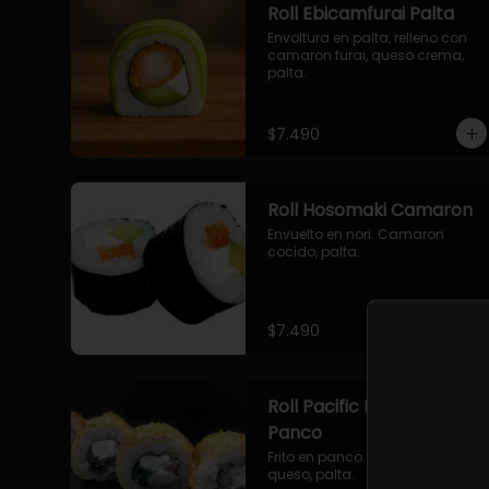
Roll Ebicamfurai Palta
Envoltura en palta, relleno con 
camaron furai, queso crema, 
palta.
$7.490
Roll Hosomaki Camaron
Envuelto en nori. Camaron 
cocido, palta.
$7.490
Roll Pacific Furai en
Panco
Frito en panco. Camaron furai, 
queso, palta.