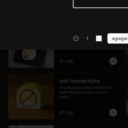
$7.490
Roll Torfurai en Queso
Envoltura en queso 
Agregar
philadelphia. Pollo furai, palta, 
cebollin.
$7.490
Roll Toriyaki Palta
Envoltura en palta, relleno con 
pollo teriyaki, queso crema, 
palta.
$7.490