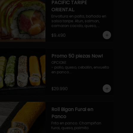
PACIFIC TARIPE
ORIENTAL.
Envoltura en palta, bañado en 
salsa taripe. Atun, salmon, 
camaron cocido, queso, 
palmito.
$9.490
Promo 50 piezas Now!
OPCION1: 

- pollo, queso, cebollin, envuelto 
en panco.

- camaron, queso, cebollin, 
envuelto en queso.

- palmito, pepino, queso, 
$29.990
envuelto en palta.

- salmon, queso, palta, envuelto 
en ciboulette.

-hosomaki de camaron palta.

Roll Bigan Furai en
OPCION2:

- pollo, queso, cebollin, envuelto 
Panco
en panco.

Frito en panco. Champiñon 
- camaron, queso, cebollin, 
furai, queso, palmito.
envuelto en panco.
