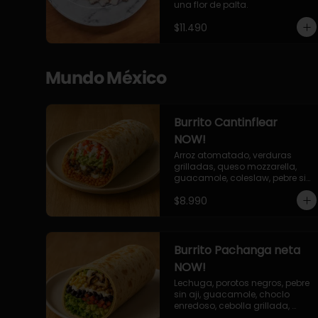
una flor de palta.
$11.490
Mundo México
Burrito Cantinflear
NOW!
Arroz atomatado, verduras 
grilladas, queso mozzarella, 
guacamole, coleslaw, pebre sin 
aji, salsa siracha (picante)
$8.990
Burrito Pachanga neta
NOW!
Lechuga, porotos negros, pebre 
sin aji, guacamole, choclo 
enredoso, cebolla grillada, 
champiñones, salsa mayo ajo.