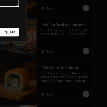
$7.490
Roll Torfurai en Salmon
Envoltura en salmon o plaqueta 
$1.390
mixta. Pollo furai, queso, palta.
$7.490
Roll Yasai en Salmon
Envoltura en salmon fresco o 
plaqueta mixta (salmon-palta), 
pepino, queso crema, cebollin, 
palta.
$7.490