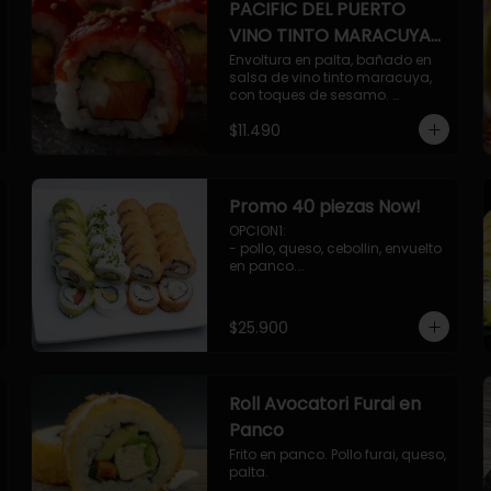
PACIFIC DEL PUERTO
VINO TINTO MARACUYA
ORIENTAL.
Envoltura en palta, bañado en 
salsa de vino tinto maracuya, 
con toques de sesamo. 
Camaron furai, salmon, queso, 
$11.490
pepino.
Promo 40 piezas Now!
OPCION1: 

- pollo, queso, cebollin, envuelto 
en panco.

- camaron, queso, cebollin, 
envuelto en panco.

- palmito, pepino, queso, 
$25.900
envuelto en palta.

- salmon, queso, palta, envuelto 
en ciboulette.

OPCION2:

Roll Avocatori Furai en
- pollo, queso, cebollin, envuelto 
en panco.

Panco
- camaron, queso, cebollin, 
Frito en panco. Pollo furai, queso, 
envuelto en palta.

palta.
- palmito, pepino, queso, 