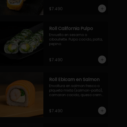
- palmito, pepino, queso, 
envuelto en ciboulette.

$7.490
- salmon, queso, palta, envuelto 
en queso.

-hosomaki de camaron palta.
Roll California Pulpo
Envuelto en sesamo o 
ciboullette. Pulpo cocido, palta, 
pepino.
$7.490
Roll Ebicam en Salmon
Envoltura en salmon fresco o 
plqueta mixta (salmon-palta), 
camaron cocido, queso crema, 
cebollin.
$7.490