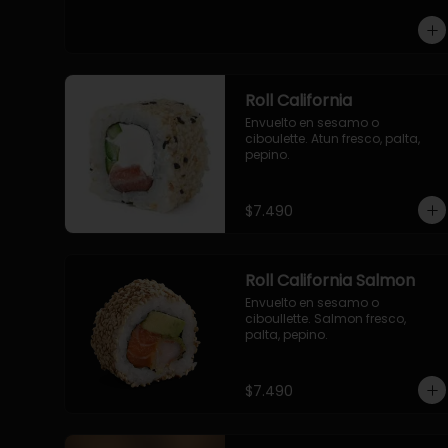
-pollo, queso cebollin, envuelto 
en panco.

-camaron, queso, cebollin, 
envuelto en panco.

-palmito, pepino, queso, 
envuelto en panco.
Roll California
Envuelto en sesamo o 
ciboulette. Atun fresco, palta, 
pepino.
$7.490
Roll California Salmon
Envuelto en sesamo o 
ciboullette. Salmon fresco, 
palta, pepino.
$7.490