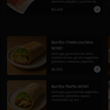
shichimi,cebollin y una flor de 
palta.
$9.490
Burrito Chela cochino
NOW!
Lechuga, guacamole, arroz 
cilantro limon, aji oro, vegetales 
grillados, coleslaw, pepinillo, 
salsa bbq
$8.990
Burrito PioPio NOW!
Lechuga, guacamole, pepinillo, 
verduras grilladas, queso 
mozzarella, aji oro, 
champiñones grillados, salsa 
now.