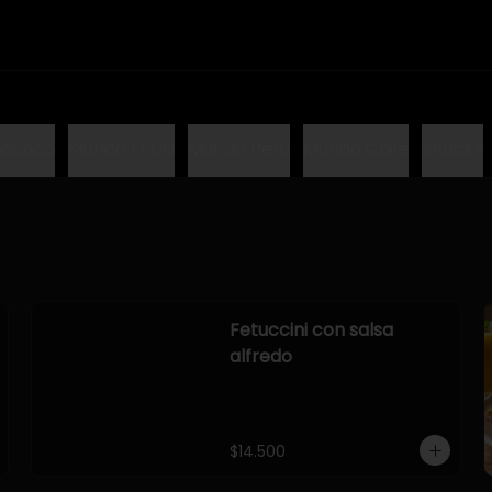
México
Mundo EEUU
Mundo Peru
Mundo Chile
Snacks
Fetuccini con salsa
alfredo
$14.500