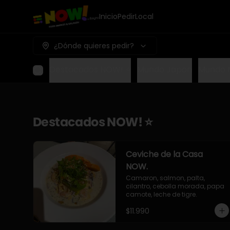
Inicio
Pedir
Local
¿Dónde quieres pedir?
Destacados NOW! ⭐
Mundo Japon
Mundo 
Destacados NOW! ⭐
Ceviche de la Casa
NOW.
Camaron, salmon, palta, 
cilantro, cebolla morada, papa 
camote, leche de tigre.
$11.990