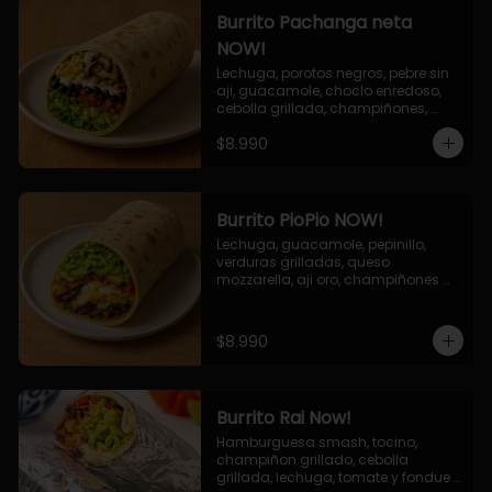
Burrito Pachanga neta
NOW!
Lechuga, porotos negros, pebre sin 
aji, guacamole, choclo enredoso, 
cebolla grillada, champiñones, 
salsa mayo ajo.
$8.990
Burrito PioPio NOW!
Lechuga, guacamole, pepinillo, 
verduras grilladas, queso 
mozzarella, aji oro, champiñones 
grillados, salsa now.
$8.990
Burrito Rai Now!
Hamburguesa smash, tocino, 
champiñon grillado, cebolla 
grillada, lechuga, tomate y fondue 