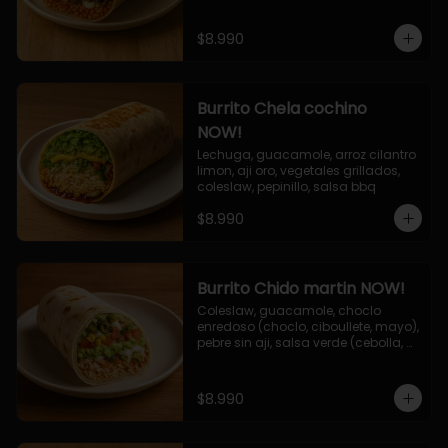
$8.990
Burrito Chela cochino
NOW!
Lechuga, guacamole, arroz cilantro 
limon, aji oro, vegetales grillados, 
coleslaw, pepinillo, salsa bbq
$8.990
Burrito Chido martin NOW!
Coleslaw, guacamole, choclo 
enredoso (choclo, ciboullete, mayo), 
pebre sin aji, salsa verde (cebolla, 
cilantro, limon), jalapeño, queso 
mozzarella, salsa tari.
$8.990