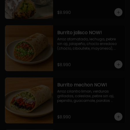
de queso (mozarella y cheddar) y 
la deliciosa salsa now.
$8.990
Burrito jalisco NOW!
Arroz atomatado, lechuga, pebre 
sin aji, jalapeño, choclo enredoso 
(choclo, ciboullete, mayonesa), 
cebolla grillada, queso mozzarella, 
salsa tari.
$8.990
Burrito mechon NOW!
Arroz cilantro limon, verduras 
grilladas, coleslaw, pebre sin aji, 
pepinillo, guacamole, porotos 
negros, mayo ajo.
$8.990