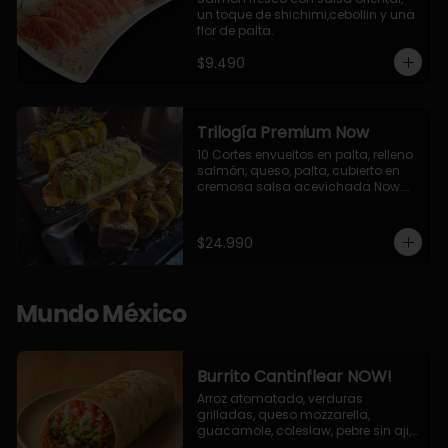
un toque de shichimi,cebollin y una 
flor de palta.
$9.490
Trilogía Premium Now
10 Cortes envueltos en palta, relleno 
salmón, queso, palta, cubierto en 
cremosa salsa acevichada Now.

10 Cortes envueltos en queso 
crema, relleno de pollo apanado y 
palta, cubierto con topping de 
$24.990
chimichurri de la casa flambeado.

10 Cortes rellenos de camaron 
apanado, palta, queso crema, 
bañado en deliciosa salsa tari, 
Mundo México
flambeada con toques de teriyaki y 
topping de furikake de salmón.
Burrito Cantinflear NOW!
Arroz atomatado, verduras 
grilladas, queso mozzarella, 
guacamole, coleslaw, pebre sin aji, 
salsa siracha (picante)