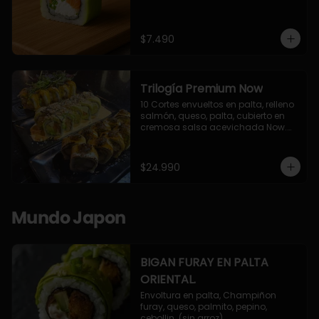
$7.490
Trilogía Premium Now
10 Cortes envueltos en palta, relleno 
salmón, queso, palta, cubierto en 
cremosa salsa acevichada Now.

10 Cortes envueltos en queso 
crema, relleno de pollo apanado y 
palta, cubierto con topping de 
$24.990
chimichurri de la casa flambeado.

10 Cortes rellenos de camaron 
apanado, palta, queso crema, 
bañado en deliciosa salsa tari, 
Mundo Japon
flambeada con toques de teriyaki y 
topping de furikake de salmón.
BIGAN FURAY EN PALTA
ORIENTAL.
Envoltura en palta, Champiñon 
furay, queso, palmito, pepino, 
cebollin. (sin arroz)