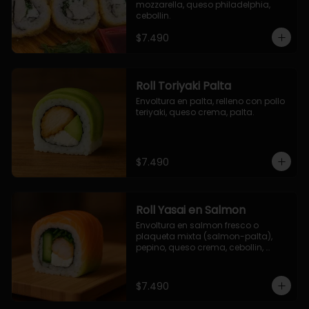
mozzarella, queso philadelphia, 
cebollin.
$7.490
Roll Toriyaki Palta
Envoltura en palta, relleno con pollo 
teriyaki, queso crema, palta.
$7.490
Roll Yasai en Salmon
Envoltura en salmon fresco o 
plaqueta mixta (salmon-palta), 
pepino, queso crema, cebollin, 
palta.
$7.490