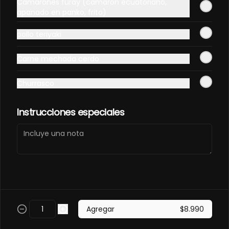
Camarones furay (camarón ecuatoriano,
PANCO.
apanado en panko, frito)
Envuelto en pollo, frito en panco. 
Camaron furay, queso, palta, 
pollo teriyaki
champiñon furay.
$9.490
Carne mechada cerdo
Churrasco
EBI MAGURO ACEVICHON
EN PANCO.
Frito en panco, cubierto con atun 
Instrucciones especiales
fresco, salsa acevichada y toques 
de sachimi. Camaron cocido, 
queso, palmito.
$11.490
EBI SAKE FURAY
ACEVICHADO.
Envuelto en palta, cubierto con 
Agregar
$8.990
salmon fresco, salsa acevichada y 
toques de shichimi. Camaron furay, 
queso, cebollin.