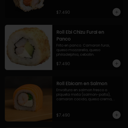
$7.490
Roll Ebi Chizu Furai en
Panco
Frito en panco. Camaron furai, 
queso mozzarella, queso 
philadelphia, cebollin.
$7.490
Roll Ebicam en Salmon
Envoltura en salmon fresco o 
plqueta mixta (salmon-palta), 
camaron cocido, queso crema, 
cebollin.
$7.490