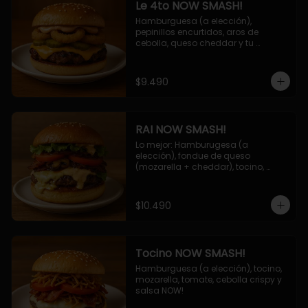
Le 4to NOW SMASH!
Hamburguesa (a elección), 
pepinillos encurtidos, aros de 
cebolla, queso cheddar y tu 
deliciosa salsa NOW!
$9.490
RAI NOW SMASH!
Lo mejor: Hamburugesa (a 
elección), fondue de queso 
(mozarella + cheddar), tocino, 
champiñon grillado, tomate, 
lechuga, cebolla grillada y salsa 
NOW!
$10.490
Tocino NOW SMASH!
Hamburguesa (a elección), tocino, 
mozarella, tomate, cebolla crispy y 
salsa NOW!