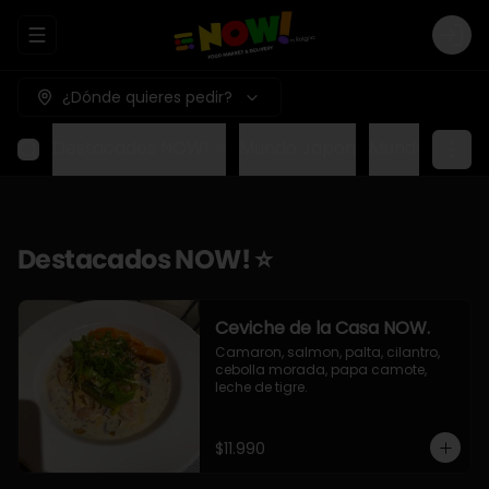
Abrir menu de navegación
Logi
¿Dónde quieres pedir?
Destacados NOW! ⭐
Mundo Japon
Mundo Méxic
Destacados NOW! ⭐
Ceviche de la Casa NOW.
Camaron, salmon, palta, cilantro, 
cebolla morada, papa camote, 
leche de tigre.
$11.990