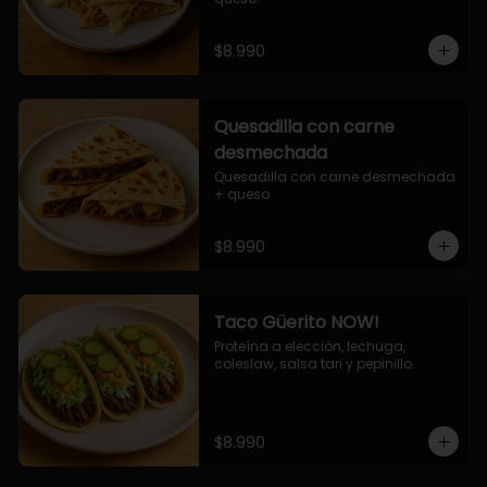
$8.990
Quesadilla con carne
desmechada
Quesadilla con carne desmechada 
+ queso
$8.990
Taco Güerito NOW!
Proteína a elección, lechuga, 
coleslaw, salsa tari y pepinillo.
$8.990