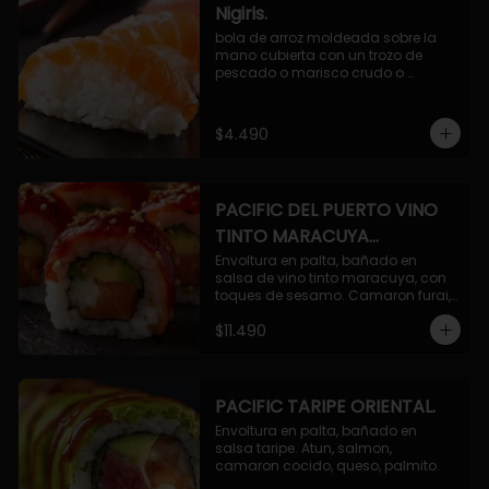
Nigiris.
bola de arroz moldeada sobre la 
mano cubierta con un trozo de 
pescado o marisco crudo o 
cocido.

3 unidades.
$4.490
PACIFIC DEL PUERTO VINO
TINTO MARACUYA
ORIENTAL.
Envoltura en palta, bañado en 
salsa de vino tinto maracuya, con 
toques de sesamo. Camaron furai, 
salmon, queso, pepino.
$11.490
PACIFIC TARIPE ORIENTAL.
Envoltura en palta, bañado en 
salsa taripe. Atun, salmon, 
camaron cocido, queso, palmito.