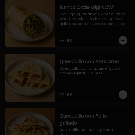
Burrito Órale Gigi NOW!
Lechuga, guacamole, arroz cilantro 
limon, choclo enredoso, vegetales 
grillados, porotos verdes, pepinillos 
encurtidos, salsa de cilantro.
$8.990
Quesadilla con Anticarne
Quesadilla con anticarne (guiso 
carne vegetal) + queso
$8.990
Quesadilla con Pollo
grillado
Quesadilla con pollo grillado + 
queso.