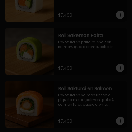
$7.490
Roll Sakemon Palta
Envoltura en palta relleno con 
salmon, queso crema, cebollin.
$7.490
Roll Sakfurai en Salmon
Envoltura en salmon fresco o 
plqueta mixta (salmon-palta), 
salmon furai, queso crema, 
cebollin.
$7.490