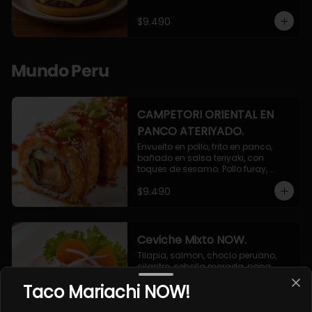
$9.490
Mundo Peru
CAMPETORI ORIENTAL EN
PANCO ATERIYADO.
Envuelto en pollo, frito en panco, 
bañado en salsa teriyaki, con 
toques de sesamo. Pollo furay, 
queso, champiñon furay, cebollin.
$9.490
Ceviche Mixto NOW.
Tilapia, salmon, choclo peruano, 
cilantro, cebolla morada, papa 
camote, leche de tigre.
Taco Mariachi NOW!