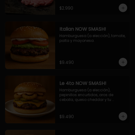
$2.990
Italian NOW SMASH!
Hamburguesa (a elección), tomate, 
palta y mayonesa.
$9.490
Le 4to NOW SMASH!
Hamburguesa (a elección), 
pepinillos encurtidos, aros de 
cebolla, queso cheddar y tu 
deliciosa salsa NOW!
$9.490