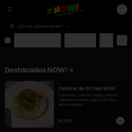
Abrir menu de navegación
Logi
¿Dónde quieres pedir?
Destacados NOW! ⭐
Mundo Japon
Mundo Méxic
Destacados NOW! ⭐
Ceviche de la Casa NOW.
Camaron, salmon, palta, cilantro, 
cebolla morada, papa camote, 
leche de tigre.
$11.990