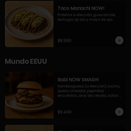
Taco Mariachi NOW!
Proteína a elección, guacamole, 
lechuga, aji oro y mayo de ajo.
$8.990
Mundo EEUU
Babi NOW SMASH!
Hamburguesa (a elección), tocino, 
queso cheddar, pepinillos 
encurtidos, aros de cebolla, salsa 
barbecue.
$9.490