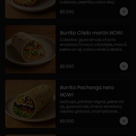
coleslaw, pepinillo, salsa bbq
$8.990
Burrito Chido martin NOW!
Coleslaw, guacamole, choclo 
enredoso (choclo, ciboullete, mayo), 
pebre sin aji, salsa verde (cebolla, 
cilantro, limon), jalapeño, queso 
mozzarella, salsa tari.
$8.990
Burrito Pachanga neta
NOW!
Lechuga, porotos negros, pebre sin 
aji, guacamole, choclo enredoso, 
cebolla grillada, champiñones, 
salsa mayo ajo.
$8.990