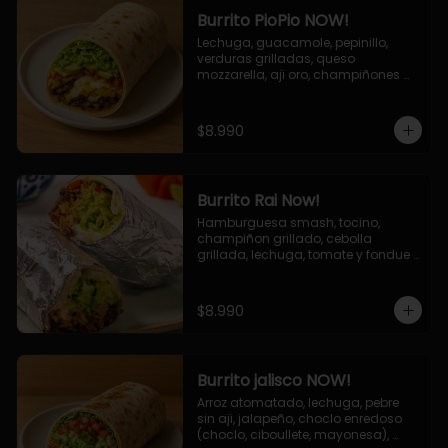
Burrito PioPio NOW!
Lechuga, guacamole, pepinillo, 
verduras grilladas, queso 
mozzarella, aji oro, champiñones 
grillados, salsa now.
$8.990
Burrito Rai Now!
Hamburguesa smash, tocino, 
champiñon grillado, cebolla 
grillada, lechuga, tomate y fondue 
de queso (mozarella y cheddar) y 
la deliciosa salsa now.
$8.990
Burrito jalisco NOW!
Arroz atomatado, lechuga, pebre 
sin aji, jalapeño, choclo enredoso 
(choclo, ciboullete, mayonesa), 