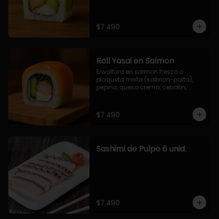
$7.490
Roll Yasai en Salmon
Envoltura en salmon fresco o 
plaqueta mixta (salmon-palta), 
pepino, queso crema, cebollin, 
palta.
$7.490
Sashimi de Pulpo 6 unid.
$7.490