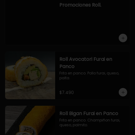
-hosomaki de camaron palta.

Promociones Roll.
OPCION2:

- pollo, queso, cebollin, envuelto en 
panco.

- camaron, queso, cebollin, 
envuelto en panco.

- palmito, pepino, queso, envuelto 
en ciboulette.

- salmon, queso, palta, envuelto en 
queso.

-hosomaki de camaron palta.
Roll Avocatori Furai en
Panco
Frito en panco. Pollo furai, queso, 
palta.
$7.490
Roll Bigan Furai en Panco
Frito en panco. Champiñon furai, 
queso, palmito.