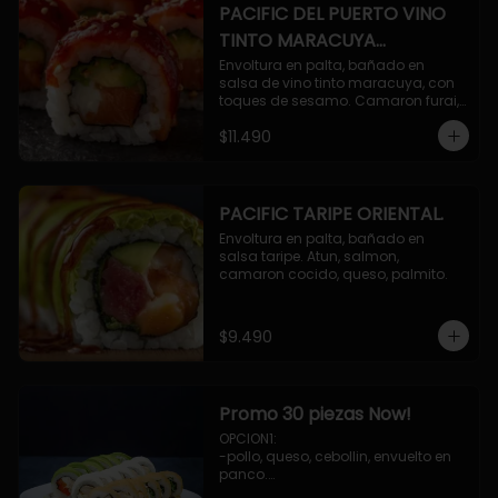
PACIFIC DEL PUERTO VINO
TINTO MARACUYA
ORIENTAL.
Envoltura en palta, bañado en 
salsa de vino tinto maracuya, con 
toques de sesamo. Camaron furai, 
salmon, queso, pepino.
$11.490
PACIFIC TARIPE ORIENTAL.
Envoltura en palta, bañado en 
salsa taripe. Atun, salmon, 
camaron cocido, queso, palmito.
$9.490
Promo 30 piezas Now!
OPCION1: 

-pollo, queso, cebollin, envuelto en 
panco.

-camaron, palta, envuelto en 