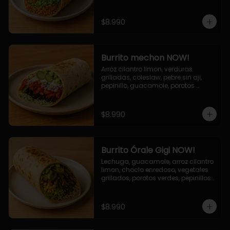
cebolla grillada, queso mozzarella, 
salsa tari.
$8.990
Burrito mechon NOW!
Arroz cilantro limon, verduras 
grilladas, coleslaw, pebre sin aji, 
pepinillo, guacamole, porotos 
negros, mayo ajo.
$8.990
Burrito Órale Gigi NOW!
Lechuga, guacamole, arroz cilantro 
limon, choclo enredoso, vegetales 
grillados, porotos verdes, pepinillos 
encurtidos, salsa de cilantro.
$8.990