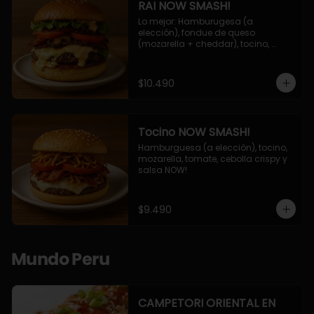
RAI NOW SMASH!
Lo mejor: Hamburugesa (a 
elección), fondue de queso 
(mozarella + cheddar), tocino, 
champiñon grillado, tomate, 
lechuga, cebolla grillada y salsa 
NOW!
$10.490
Tocino NOW SMASH!
Hamburguesa (a elección), tocino, 
mozarella, tomate, cebolla crispy y 
salsa NOW!
$9.490
Mundo Peru
CAMPETORI ORIENTAL EN