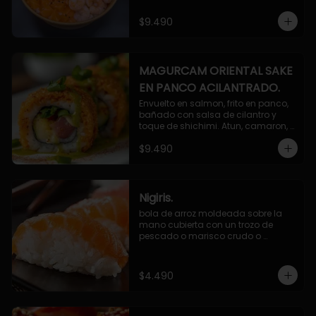
$9.490
MAGURCAM ORIENTAL SAKE
EN PANCO ACILANTRADO.
Envuelto en salmon, frito en panco, 
bañado con salsa de cilantro y 
toque de shichimi. Atun, camaron, 
queso, cebollin.
$9.490
Nigiris.
bola de arroz moldeada sobre la 
mano cubierta con un trozo de 
pescado o marisco crudo o 
cocido.

3 unidades.
$4.490