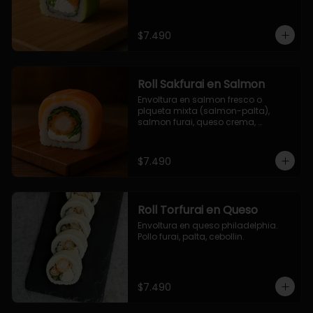
$7.490
Roll Sakfurai en Salmon
Envoltura en salmon fresco o 
plqueta mixta (salmon-palta), 
salmon furai, queso crema, 
cebollin.
$7.490
Roll Torfurai en Queso
Envoltura en queso philadelphia. 
Pollo furai, palta, cebollin.
$7.490