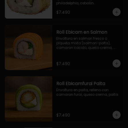
philadelphia, cebollin.
$7.490
Roll Ebicam en Salmon
Envoltura en salmon fresco o 
plqueta mixta (salmon-palta), 
camaron cocido, queso crema, 
cebollin.
$7.490
Roll Ebicamfurai Palta
Envoltura en palta, relleno con 
camaron furai, queso crema, palta.
$7.490