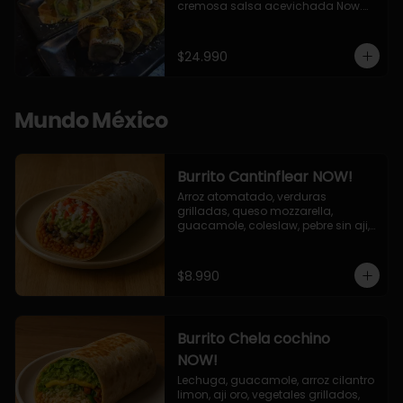
cremosa salsa acevichada Now.

10 Cortes envueltos en queso 
crema, relleno de pollo apanado y 
palta, cubierto con topping de 
$24.990
chimichurri de la casa flambeado.

10 Cortes rellenos de camaron 
apanado, palta, queso crema, 
bañado en deliciosa salsa tari, 
Mundo México
flambeada con toques de teriyaki y 
topping de furikake de salmón.
Burrito Cantinflear NOW!
Arroz atomatado, verduras 
grilladas, queso mozzarella, 
guacamole, coleslaw, pebre sin aji, 
salsa siracha (picante)
$8.990
Burrito Chela cochino
NOW!
Lechuga, guacamole, arroz cilantro 
limon, aji oro, vegetales grillados, 