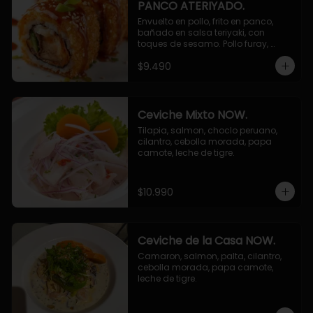
PANCO ATERIYADO.
Envuelto en pollo, frito en panco, 
bañado en salsa teriyaki, con 
toques de sesamo. Pollo furay, 
queso, champiñon furay, cebollin.
$9.490
Ceviche Mixto NOW.
Tilapia, salmon, choclo peruano, 
cilantro, cebolla morada, papa 
camote, leche de tigre.
$10.990
Ceviche de la Casa NOW.
Camaron, salmon, palta, cilantro, 
cebolla morada, papa camote, 
leche de tigre.