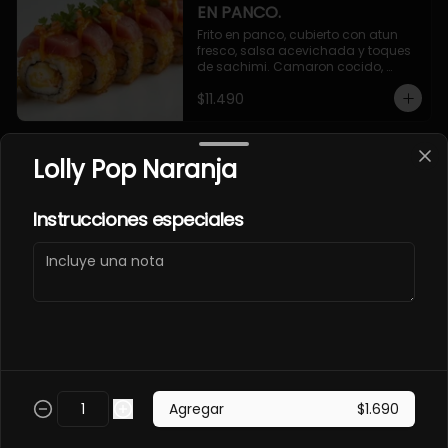
EN PANCO.
Frito en panco, cubierto con atun 
fresco, salsa acevichada y toques 
de sachimi. Camaron cocido, 
queso, palmito.
$11.490
Lolly Pop Naranja
EBI SAKE FURAY
ACEVICHADO.
Envuelto en palta, cubierto con 
Instrucciones especiales
salmon fresco, salsa acevichada y 
toques de shichimi. Camaron furay, 
queso, cebollin.
$11.490
EBI TAKO FURAY EN PANCO
ACEVICHADO.
Frito en panco, cubierto con pulpo y 
Agregar
$1.690
salsa acevichada, toques de 
shichimi. Camaron furay, queso, 
palmito.