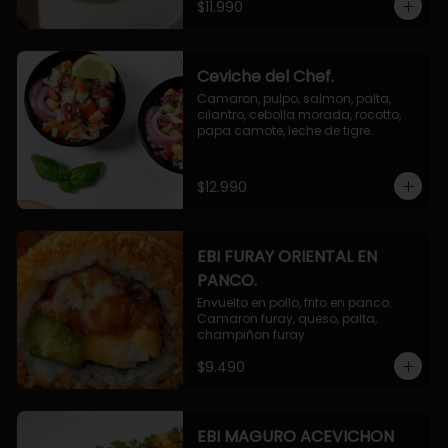
$11.990
Ceviche del Chef.
Camaron, pulpo, salmon, palta, 
cilantro, cebolla morada, rocotto, 
papa camote, leche de tigre.
$12.990
EBI FURAY ORIENTAL EN
PANCO.
Envuelto en pollo, frito en panco. 
Camaron furay, queso, palta, 
champiñon furay.
$9.490
EBI MAGURO ACEVICHON