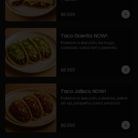
$8.990
Taco Güerito NOW!
Proteína a elección, lechuga, 
coleslaw, salsa tari y pepinillo.
$8.990
Taco Jalisco NOW!
Proteína a elección, coleslaw, pebre 
sin ají, jalapeño, salsa sriracha.
$8.990