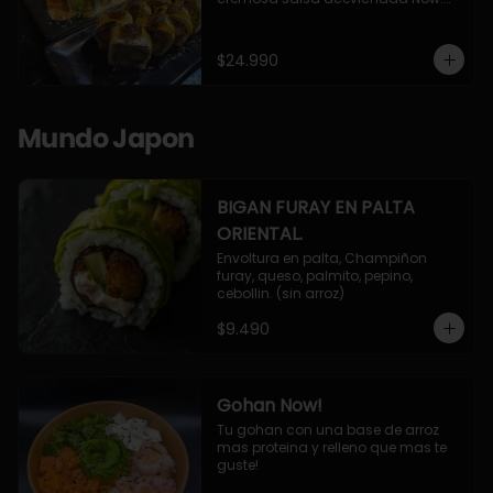
10 Cortes envueltos en queso 
crema, relleno de pollo apanado y 
palta, cubierto con topping de 
$24.990
chimichurri de la casa flambeado.

10 Cortes rellenos de camaron 
apanado, palta, queso crema, 
bañado en deliciosa salsa tari, 
Mundo Japon
flambeada con toques de teriyaki y 
topping de furikake de salmón.
BIGAN FURAY EN PALTA
ORIENTAL.
Envoltura en palta, Champiñon 
furay, queso, palmito, pepino, 
cebollin. (sin arroz)
$9.490
Gohan Now!
Tu gohan con una base de arroz 
mas proteina y relleno que mas te 
guste!