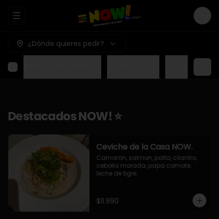
Abrir menu de navegación
Logi
¿Dónde quieres pedir?
Destacados NOW! ⭐
Mundo Japon
Mundo Méxic
Destacados NOW! ⭐
Ceviche de la Casa NOW.
Camaron, salmon, palta, cilantro, 
cebolla morada, papa camote, 
leche de tigre.
$11.990