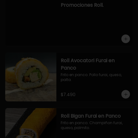
-hosomaki de camaron palta.

Promociones Roll.
OPCION2:

- pollo, queso, cebollin, envuelto en 
panco.

- camaron, queso, cebollin, 
envuelto en panco.

- palmito, pepino, queso, envuelto 
en ciboulette.

- salmon, queso, palta, envuelto en 
queso.

-hosomaki de camaron palta.
Roll Avocatori Furai en
Panco
Frito en panco. Pollo furai, queso, 
palta.
$7.490
Roll Bigan Furai en Panco
Frito en panco. Champiñon furai, 
queso, palmito.