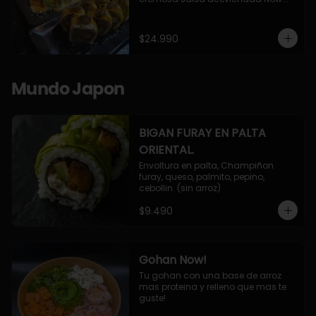
10 Cortes envueltos en queso 
crema, relleno de pollo apanado y 
palta, cubierto con topping de 
$24.990
chimichurri de la casa flambeado.

10 Cortes rellenos de camaron 
apanado, palta, queso crema, 
bañado en deliciosa salsa tari, 
Mundo Japon
flambeada con toques de teriyaki y 
topping de furikake de salmón.
BIGAN FURAY EN PALTA
ORIENTAL.
Envoltura en palta, Champiñon 
furay, queso, palmito, pepino, 
cebollin. (sin arroz)
$9.490
Gohan Now!
Tu gohan con una base de arroz 
mas proteina y relleno que mas te 
guste!