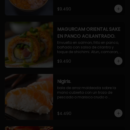
$9.490
MAGURCAM ORIENTAL SAKE
EN PANCO ACILANTRADO.
Envuelto en salmon, frito en panco, 
bañado con salsa de cilantro y 
toque de shichimi. Atun, camaron, 
queso, cebollin.
$9.490
Nigiris.
bola de arroz moldeada sobre la 
mano cubierta con un trozo de 
pescado o marisco crudo o 
cocido.

3 unidades.
$4.490