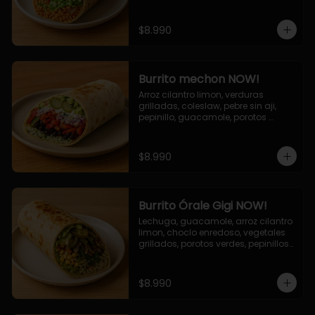
cebolla grillada, queso mozzarella, 
salsa tari.
$8.990
Burrito mechon NOW!
Arroz cilantro limon, verduras 
grilladas, coleslaw, pebre sin aji, 
pepinillo, guacamole, porotos 
negros, mayo ajo.
$8.990
Burrito Órale Gigi NOW!
Lechuga, guacamole, arroz cilantro 
limon, choclo enredoso, vegetales 
grillados, porotos verdes, pepinillos 
encurtidos, salsa de cilantro.
$8.990