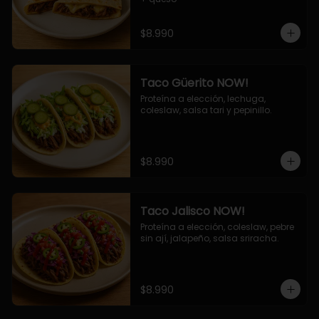
$8.990
Taco Güerito NOW!
Proteína a elección, lechuga, 
coleslaw, salsa tari y pepinillo.
$8.990
Taco Jalisco NOW!
Proteína a elección, coleslaw, pebre 
sin ají, jalapeño, salsa sriracha.
$8.990