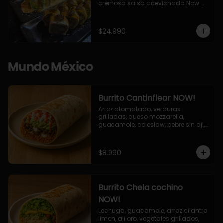
cremosa salsa acevichada Now.

10 Cortes envueltos en queso 
crema, relleno de pollo apanado y 
palta, cubierto con topping de 
$24.990
chimichurri de la casa flambeado.

10 Cortes rellenos de camaron 
apanado, palta, queso crema, 
bañado en deliciosa salsa tari, 
Mundo México
flambeada con toques de teriyaki y 
topping de furikake de salmón.
Burrito Cantinflear NOW!
Arroz atomatado, verduras 
grilladas, queso mozzarella, 
guacamole, coleslaw, pebre sin aji, 
salsa siracha (picante)
$8.990
Burrito Chela cochino
NOW!
Lechuga, guacamole, arroz cilantro 
limon, aji oro, vegetales grillados, 