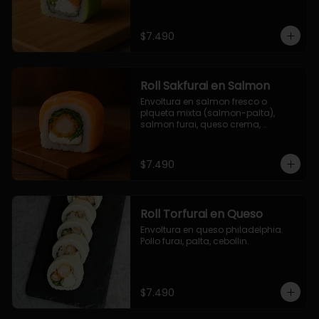
$7.490
Roll Sakfurai en Salmon
Envoltura en salmon fresco o 
plqueta mixta (salmon-palta), 
salmon furai, queso crema, 
cebollin.
$7.490
Roll Torfurai en Queso
Envoltura en queso philadelphia. 
Pollo furai, palta, cebollin.
$7.490