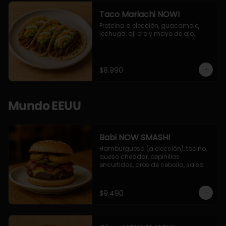
Taco Mariachi NOW!
Proteína a elección, guacamole, 
lechuga, aji oro y mayo de ajo.
$8.990
Mundo EEUU
Babi NOW SMASH!
Hamburguesa (a elección), tocino, 
queso cheddar, pepinillos 
encurtidos, aros de cebolla, salsa 
barbecue.
$9.490