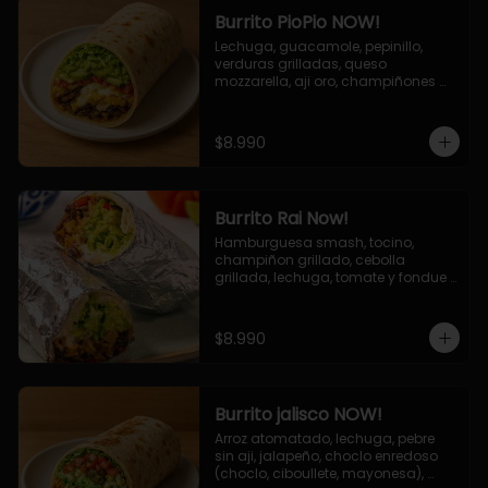
Burrito PioPio NOW!
Lechuga, guacamole, pepinillo, 
verduras grilladas, queso 
mozzarella, aji oro, champiñones 
grillados, salsa now.
$8.990
Burrito Rai Now!
Hamburguesa smash, tocino, 
champiñon grillado, cebolla 
grillada, lechuga, tomate y fondue 
de queso (mozarella y cheddar) y 
la deliciosa salsa now.
$8.990
Burrito jalisco NOW!
Arroz atomatado, lechuga, pebre 
sin aji, jalapeño, choclo enredoso 
(choclo, ciboullete, mayonesa), 