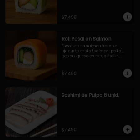
$7.490
Roll Yasai en Salmon
Envoltura en salmon fresco o 
plaqueta mixta (salmon-palta), 
pepino, queso crema, cebollin, 
palta.
$7.490
Sashimi de Pulpo 6 unid.
$7.490