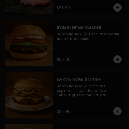
$2.990
Italian NOW SMASH!
Hamburguesa (a elección), tomate, 
palta y mayonesa.
$9.490
Le 4to NOW SMASH!
Hamburguesa (a elección), 
pepinillos encurtidos, aros de 
cebolla, queso cheddar y tu 
deliciosa salsa NOW!
$9.490