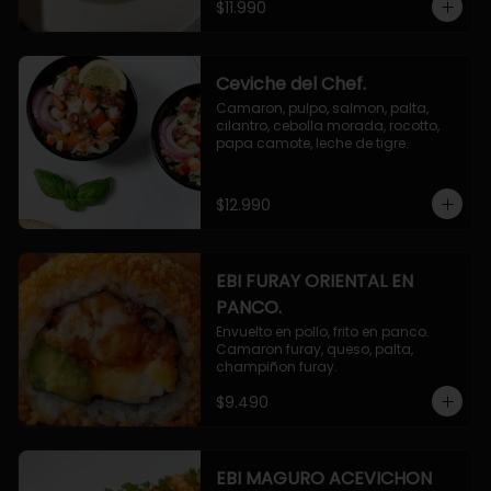
$11.990
Ceviche del Chef.
Camaron, pulpo, salmon, palta, 
cilantro, cebolla morada, rocotto, 
papa camote, leche de tigre.
$12.990
EBI FURAY ORIENTAL EN
PANCO.
Envuelto en pollo, frito en panco. 
Camaron furay, queso, palta, 
champiñon furay.
$9.490
EBI MAGURO ACEVICHON