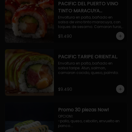
PACIFIC DEL PUERTO VINO
TINTO MARACUYA
ORIENTAL.
Envoltura en palta, bañado en 
salsa de vino tinto maracuya, con 
toques de sesamo. Camaron furai, 
salmon, queso, pepino.
$11.490
PACIFIC TARIPE ORIENTAL.
Envoltura en palta, bañado en 
salsa taripe. Atun, salmon, 
camaron cocido, queso, palmito.
$9.490
Promo 30 piezas Now!
OPCION1: 

-pollo, queso, cebollin, envuelto en 
panco.

-camaron, palta, envuelto en 