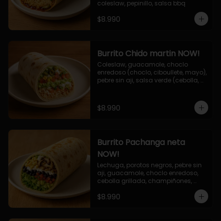
coleslaw, pepinillo, salsa bbq
$8.990
Burrito Chido martin NOW!
Coleslaw, guacamole, choclo 
enredoso (choclo, ciboullete, mayo), 
pebre sin aji, salsa verde (cebolla, 
cilantro, limon), jalapeño, queso 
mozzarella, salsa tari.
$8.990
Burrito Pachanga neta
NOW!
Lechuga, porotos negros, pebre sin 
aji, guacamole, choclo enredoso, 
cebolla grillada, champiñones, 
salsa mayo ajo.
$8.990