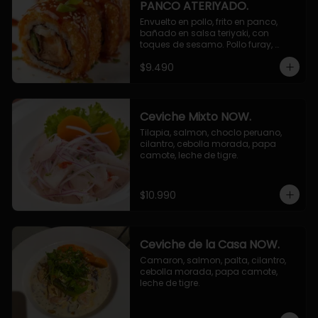
PANCO ATERIYADO.
Envuelto en pollo, frito en panco, 
bañado en salsa teriyaki, con 
toques de sesamo. Pollo furay, 
queso, champiñon furay, cebollin.
$9.490
Ceviche Mixto NOW.
Tilapia, salmon, choclo peruano, 
cilantro, cebolla morada, papa 
camote, leche de tigre.
$10.990
Ceviche de la Casa NOW.
Camaron, salmon, palta, cilantro, 
cebolla morada, papa camote, 
leche de tigre.