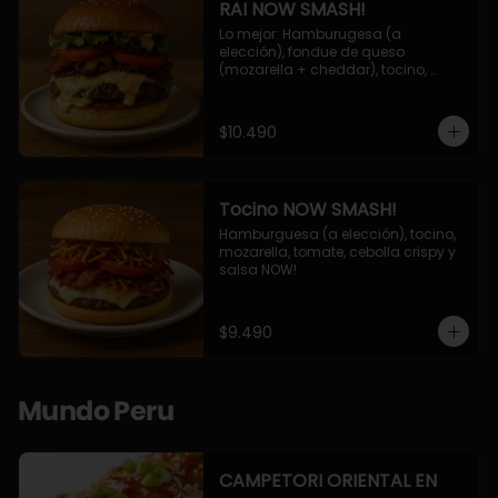
RAI NOW SMASH!
Lo mejor: Hamburugesa (a 
elección), fondue de queso 
(mozarella + cheddar), tocino, 
champiñon grillado, tomate, 
lechuga, cebolla grillada y salsa 
NOW!
$10.490
Tocino NOW SMASH!
Hamburguesa (a elección), tocino, 
mozarella, tomate, cebolla crispy y 
salsa NOW!
$9.490
Mundo Peru
CAMPETORI ORIENTAL EN