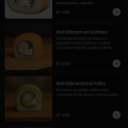
philadelphia, cebollin.
$7.490
Roll Ebicam en Salmon
Envoltura en salmon fresco o 
plqueta mixta (salmon-palta), 
camaron cocido, queso crema, 
cebollin.
$7.490
Roll Ebicamfurai Palta
Envoltura en palta, relleno con 
camaron furai, queso crema, palta.
$7.490