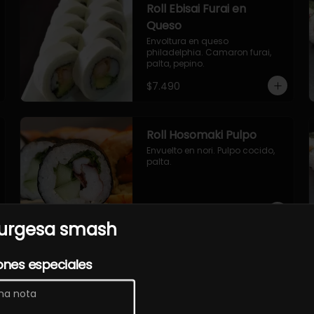
Roll Ebisai Furai en
Queso
Envoltura en queso 
philadelphia. Camaron furai, 
palta, pepino.
$7.490
Roll Hosomaki Pulpo
Envuelto en nori. Pulpo cocido, 
palta.
$7.490
rgesa smash
Roll Sakasai en Queso
ones especiales
Envoltura en queso crema, 
relleno de salmón, pepino, palta.