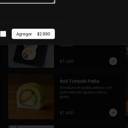
$7.490
Roll Torfurai en Queso
Agregar
$2.990
Envoltura en queso 
philadelphia. Pollo furai, palta, 
cebollin.
$7.490
Roll Toriyaki Palta
Envoltura en palta, relleno con 
pollo teriyaki, queso crema, 
palta.
$7.490