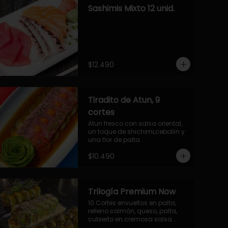
Sashimis Mixto 12 unid.
$12.490
Tiradito de Atun, 9
cortes
Atun fresco con salsa oriental, 
un toque de shichimi,cebollin y 
una flor de palta.
$10.490
Trilogía Premium Now
10 Cortes envueltos en palta, 
relleno salmón, queso, palta, 
cubierto en cremosa salsa 
acevichada Now.
