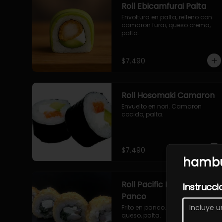
Roll Ebicamfurai Palta
Envoltura en palta, relleno con 
camaron furai, queso crema, 
palta.
$7.490
Roll Hosomaki Camaron
Envuelto en nori. Camaron 
cocido, palta.
$7.490
hambu
Roll Pacific Furai en
Instrucci
Panco
Frito en panco. Camaron furai, 
queso, palta.