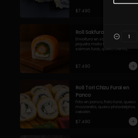
$7.490
Roll Sakfurai en Salmon
Envoltura en salmon fresco o 
plqueta mixta (salmon-palta), 
salmon furai, queso crema, 
cebollin.
$7.490
Roll Tori Chizu Furai en
Panco
Frito en panco, Pollo furai, queso 
mozzarella, queso philadelphia, 
cebollin.
$7.490