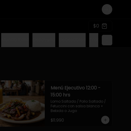
Login
$0
Mundo Italia
Desayuno
Bebestibles
Tragos sin alcohol
Menú Ejecutivo 12:00 -
15:00 hrs
Lomo Saltado / Pollo Saltado / 
Fetuccini con salsa blanca + 
Bebida o Jugo
$11.990