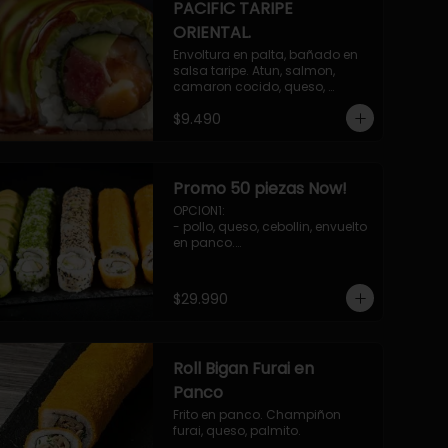
PACIFIC TARIPE
ORIENTAL.
Envoltura en palta, bañado en 
salsa taripe. Atun, salmon, 
camaron cocido, queso, 
palmito.
$9.490
Promo 50 piezas Now!
OPCION1: 

- pollo, queso, cebollin, envuelto 
en panco.

- camaron, queso, cebollin, 
envuelto en queso.

- palmito, pepino, queso, 
$29.990
envuelto en palta.

- salmon, queso, palta, envuelto 
en ciboulette.

-hosomaki de camaron palta.

Roll Bigan Furai en
OPCION2:

- pollo, queso, cebollin, envuelto 
Panco
en panco.

Frito en panco. Champiñon 
- camaron, queso, cebollin, 
furai, queso, palmito.
envuelto en panco.
