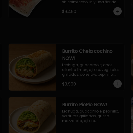
shichimi,cebollin y una flor de 
palta.
$9.490
Burrito Chela cochino
NOW!
Lechuga, guacamole, arroz 
cilantro limon, aji oro, vegetales 
grillados, coleslaw, pepinillo, 
salsa bbq
$8.990
Burrito PioPio NOW!
Lechuga, guacamole, pepinillo, 
verduras grilladas, queso 
mozzarella, aji oro, 
champiñones grillados, salsa 
now.