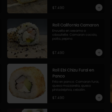
envuelto en ciboulette.

- salmon, queso, palta, envuelto 
$7.490
en queso.
Roll California Camaron
Envuelto en sesamo o 
ciboullette. Camaron cocido, 
palta, pepino.
$7.490
Roll Ebi Chizu Furai en
Panco
Frito en panco. Camaron furai, 
queso mozzarella, queso 
philadelphia, cebollin.
$7.490