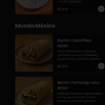
una flor de palta.
$11.490
Mundo México
Burrito Cantinflear
NOW!
Arroz atomatado, verduras 
grilladas, queso mozzarella, 
guacamole, coleslaw, pebre sin 
aji, salsa siracha (picante)
$8.990
Burrito Pachanga neta
NOW!
Lechuga, porotos negros, pebre 
sin aji, guacamole, choclo 
enredoso, cebolla grillada, 
champiñones, salsa mayo ajo.