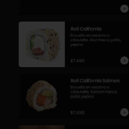
-pollo, queso cebollin, envuelto 
en panco.

-camaron, queso, cebollin, 
envuelto en panco.

-palmito, pepino, queso, 
envuelto en panco.
Roll California
Envuelto en sesamo o 
ciboulette. Atun fresco, palta, 
pepino.
$7.490
Roll California Salmon
Envuelto en sesamo o 
ciboullette. Salmon fresco, 
palta, pepino.
$7.490