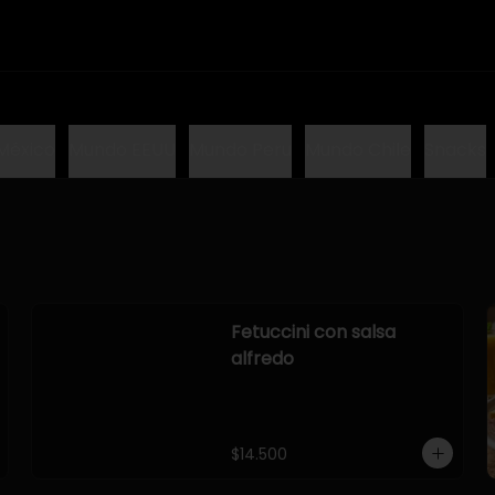
México
Mundo EEUU
Mundo Peru
Mundo Chile
Snacks
Fetuccini con salsa
alfredo
$14.500