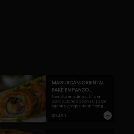
MAGURCAM ORIENTAL
SAKE EN PANCO
ACILANTRADO.
Envuelto en salmon, frito en 
panco, bañado con salsa de 
cilantro y toque de shichimi. 
Atun, camaron, queso, cebollin.
$9.490