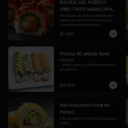
PACIFIC DEL PUERTO
VINO TINTO MARACUYA
ORIENTAL.
Envoltura en palta, bañado en 
salsa de vino tinto maracuya, 
con toques de sesamo. 
Camaron furai, salmon, queso, 
$11.490
pepino.
Promo 40 piezas Now!
OPCION1: 

- pollo, queso, cebollin, envuelto 
en panco.

- camaron, queso, cebollin, 
envuelto en panco.

- palmito, pepino, queso, 
$25.900
envuelto en palta.

- salmon, queso, palta, envuelto 
en ciboulette.

OPCION2:

Roll Avocatori Furai en
- pollo, queso, cebollin, envuelto 
en panco.

Panco
- camaron, queso, cebollin, 
Frito en panco. Pollo furai, queso, 
envuelto en palta.

palta.
- palmito, pepino, queso, 