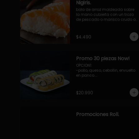
Nigiris.
bola de arroz moldeada sobre 
la mano cubierta con un trozo 
de pescado o marisco crudo o 
cocido.

3 unidades.
$4.490
Promo 30 piezas Now!
OPCION1: 

-pollo, queso, cebollin, envuelto 
en panco.

-camaron, palta, envuelto en 
queso.

-palmito, pepino, queso, 
$20.990
envuelto ciboulette o sesamo.

OPCION2:

-pollo, queso, cebollin, envuelto 
en palta.

Promociones Roll.
-camaron, palta, cebollin, 
envuelto en queso.

-palmito, queso, pepino, 
envuelto en cibulette o sesamo.

OPCION3:
