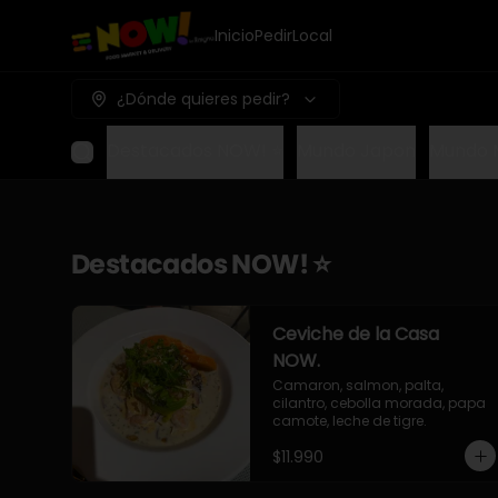
Inicio
Pedir
Local
¿Dónde quieres pedir?
Destacados NOW! ⭐
Mundo Japon
Mundo 
Destacados NOW! ⭐
Ceviche de la Casa
NOW.
Camaron, salmon, palta, 
cilantro, cebolla morada, papa 
camote, leche de tigre.
$11.990