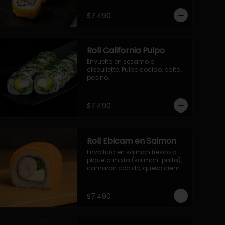
- palmito, pepino, queso, 
envuelto en ciboulette.

$7.490
- salmon, queso, palta, envuelto 
en queso.

-hosomaki de camaron palta.
Roll California Pulpo
Envuelto en sesamo o 
ciboullette. Pulpo cocido, palta, 
pepino.
$7.490
Roll Ebicam en Salmon
Envoltura en salmon fresco o 
plqueta mixta (salmon-palta), 
camaron cocido, queso crema, 
cebollin.
$7.490