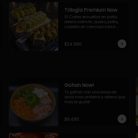
Trilogía Premium Now
10 Cortes envueltos en palta, 
relleno salmón, queso, palta, 
cubierto en cremosa salsa 
acevichada Now.

10 Cortes envueltos en queso 
crema, relleno de pollo 
$24.990
apanado y palta, cubierto con 
topping de chimichurri de la 
casa flambeado.

10 Cortes rellenos de camaron 
apanado, palta, queso crema, 
bañado en deliciosa salsa tari, 
flambeada con toques de 
teriyaki y topping de furikake de 
Gohan Now!
salmón.
Tu gohan con una base de 
arroz mas proteina y relleno que 
mas te guste!
$9.490