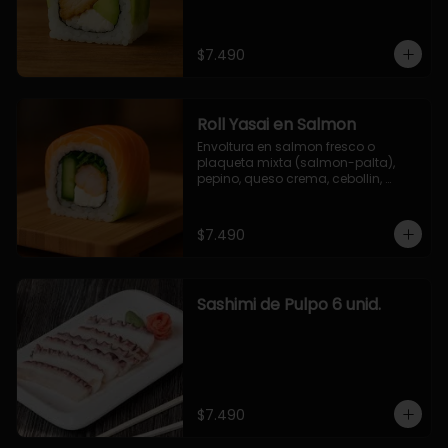
$7.490
Roll Yasai en Salmon
Envoltura en salmon fresco o 
plaqueta mixta (salmon-palta), 
pepino, queso crema, cebollin, 
palta.
$7.490
Sashimi de Pulpo 6 unid.
$7.490