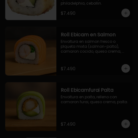
philadelphia, cebollin.
$7.490
Roll Ebicam en Salmon
Envoltura en salmon fresco o 
plqueta mixta (salmon-palta), 
camaron cocido, queso crema, 
cebollin.
$7.490
Roll Ebicamfurai Palta
Envoltura en palta, relleno con 
camaron furai, queso crema, palta.
$7.490