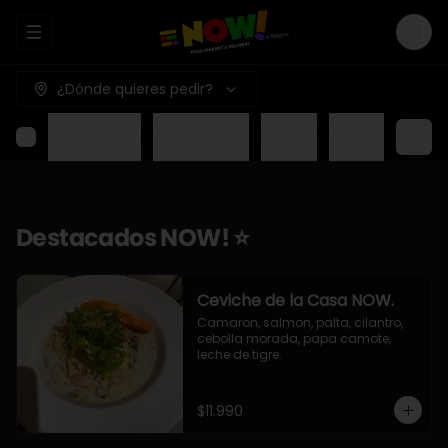
Abrir menu de navegación
Logi
¿Dónde quieres pedir?
EEUU
Mundo Peru
Mundo Chile
Snacks
Mundo Italia
D
Destacados NOW! ⭐
Ceviche de la Casa NOW.
Camaron, salmon, palta, cilantro, 
cebolla morada, papa camote, 
leche de tigre.
$11.990