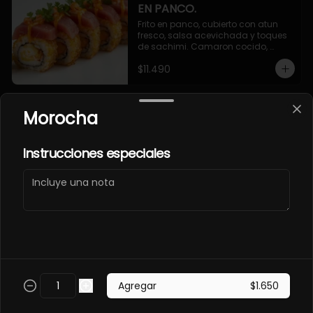
EN PANCO.
Frito en panco, cubierto con atun 
fresco, salsa acevichada y toques 
de sachimi. Camaron cocido, 
queso, palmito.
$11.490
Morocha
EBI SAKE FURAY
ACEVICHADO.
Envuelto en palta, cubierto con 
Instrucciones especiales
salmon fresco, salsa acevichada y 
toques de shichimi. Camaron furay, 
queso, cebollin.
$11.490
EBI TAKO FURAY EN PANCO
ACEVICHADO.
Frito en panco, cubierto con pulpo y 
Agregar
$1.650
salsa acevichada, toques de 
shichimi. Camaron furay, queso, 
palmito.