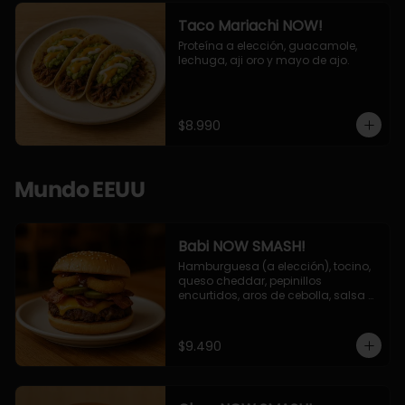
Taco Mariachi NOW!
Proteína a elección, guacamole, 
lechuga, aji oro y mayo de ajo.
$8.990
Mundo EEUU
Babi NOW SMASH!
Hamburguesa (a elección), tocino, 
queso cheddar, pepinillos 
encurtidos, aros de cebolla, salsa 
barbecue.
$9.490