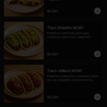
$8.990
Taco Güerito NOW!
Proteína a elección, lechuga, 
coleslaw, salsa tari y pepinillo.
$8.990
Taco Jalisco NOW!
Proteína a elección, coleslaw, pebre 
sin ají, jalapeño, salsa sriracha.
$8.990