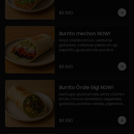
cebolla grillada, queso mozzarella, 
salsa tari.
$8.990
Burrito mechon NOW!
Arroz cilantro limon, verduras 
grilladas, coleslaw, pebre sin aji, 
pepinillo, guacamole, porotos 
negros, mayo ajo.
$8.990
Burrito Órale Gigi NOW!
Lechuga, guacamole, arroz cilantro 
limon, choclo enredoso, vegetales 
grillados, porotos verdes, pepinillos 
encurtidos, salsa de cilantro.
$8.990