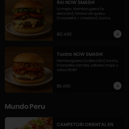
RAI NOW SMASH!
Lo mejor: Hamburugesa (a 
elección), fondue de queso 
(mozarella + cheddar), tocino, 
champiñon grillado, tomate, 
lechuga, cebolla grillada y salsa 
NOW!
$10.490
Tocino NOW SMASH!
Hamburguesa (a elección), tocino, 
mozarella, tomate, cebolla crispy y 
salsa NOW!
$9.490
Mundo Peru
CAMPETORI ORIENTAL EN