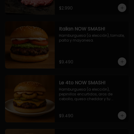
$2.990
Italian NOW SMASH!
Hamburguesa (a elección), tomate, 
palta y mayonesa.
$9.490
Le 4to NOW SMASH!
Hamburguesa (a elección), 
pepinillos encurtidos, aros de 
cebolla, queso cheddar y tu 
deliciosa salsa NOW!
$9.490