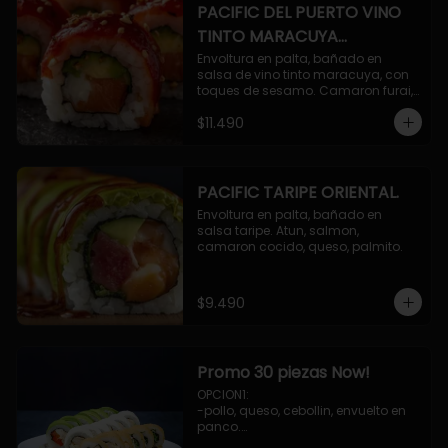
PACIFIC DEL PUERTO VINO
TINTO MARACUYA
ORIENTAL.
Envoltura en palta, bañado en 
salsa de vino tinto maracuya, con 
toques de sesamo. Camaron furai, 
salmon, queso, pepino.
$11.490
PACIFIC TARIPE ORIENTAL.
Envoltura en palta, bañado en 
salsa taripe. Atun, salmon, 
camaron cocido, queso, palmito.
$9.490
Promo 30 piezas Now!
OPCION1: 

-pollo, queso, cebollin, envuelto en 
panco.

-camaron, palta, envuelto en 