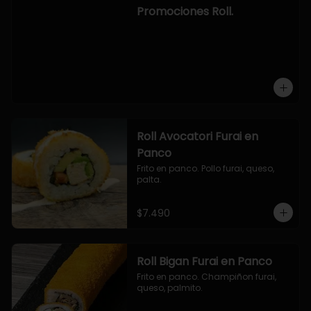
-hosomaki de camaron palta.

Promociones Roll.
OPCION2:

- pollo, queso, cebollin, envuelto en 
panco.

- camaron, queso, cebollin, 
envuelto en panco.

- palmito, pepino, queso, envuelto 
en ciboulette.

- salmon, queso, palta, envuelto en 
queso.

-hosomaki de camaron palta.
Roll Avocatori Furai en
Panco
Frito en panco. Pollo furai, queso, 
palta.
$7.490
Roll Bigan Furai en Panco
Frito en panco. Champiñon furai, 
queso, palmito.