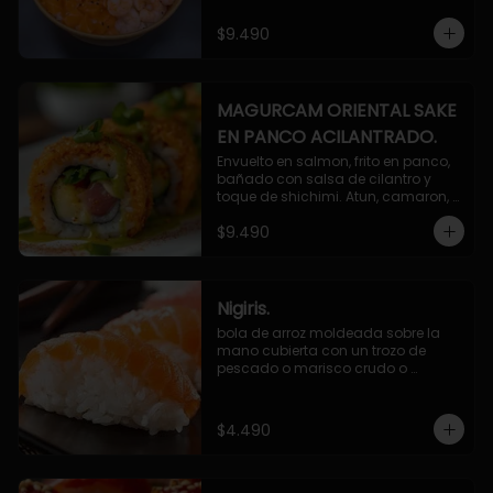
$9.490
MAGURCAM ORIENTAL SAKE
EN PANCO ACILANTRADO.
Envuelto en salmon, frito en panco, 
bañado con salsa de cilantro y 
toque de shichimi. Atun, camaron, 
queso, cebollin.
$9.490
Nigiris.
bola de arroz moldeada sobre la 
mano cubierta con un trozo de 
pescado o marisco crudo o 
cocido.

3 unidades.
$4.490