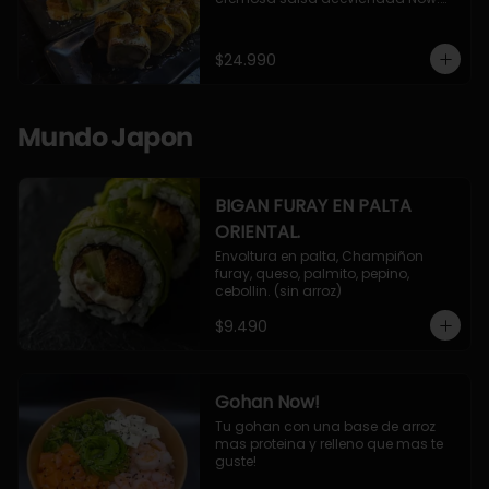
10 Cortes envueltos en queso 
crema, relleno de pollo apanado y 
palta, cubierto con topping de 
$24.990
chimichurri de la casa flambeado.

10 Cortes rellenos de camaron 
apanado, palta, queso crema, 
bañado en deliciosa salsa tari, 
Mundo Japon
flambeada con toques de teriyaki y 
topping de furikake de salmón.
BIGAN FURAY EN PALTA
ORIENTAL.
Envoltura en palta, Champiñon 
furay, queso, palmito, pepino, 
cebollin. (sin arroz)
$9.490
Gohan Now!
Tu gohan con una base de arroz 
mas proteina y relleno que mas te 
guste!