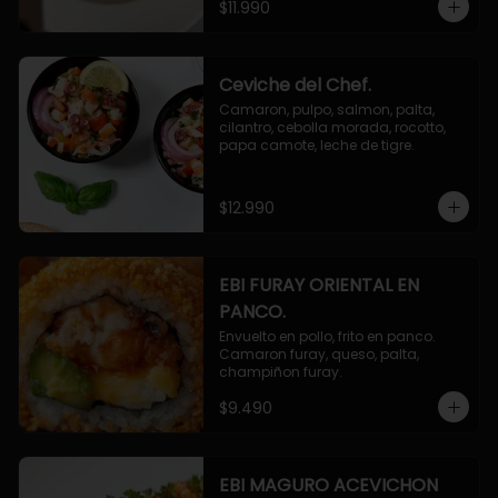
$11.990
Ceviche del Chef.
Camaron, pulpo, salmon, palta, 
cilantro, cebolla morada, rocotto, 
papa camote, leche de tigre.
$12.990
EBI FURAY ORIENTAL EN
PANCO.
Envuelto en pollo, frito en panco. 
Camaron furay, queso, palta, 
champiñon furay.
$9.490
EBI MAGURO ACEVICHON