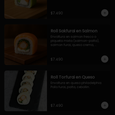
$7.490
Roll Sakfurai en Salmon
Envoltura en salmon fresco o 
plqueta mixta (salmon-palta), 
salmon furai, queso crema, 
cebollin.
$7.490
Roll Torfurai en Queso
Envoltura en queso philadelphia. 
Pollo furai, palta, cebollin.
$7.490