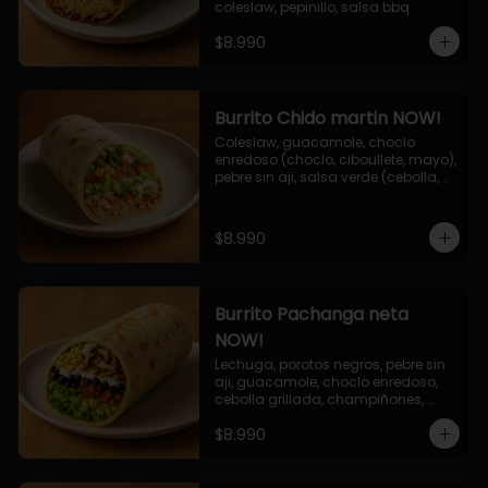
coleslaw, pepinillo, salsa bbq
$8.990
Burrito Chido martin NOW!
Coleslaw, guacamole, choclo 
enredoso (choclo, ciboullete, mayo), 
pebre sin aji, salsa verde (cebolla, 
cilantro, limon), jalapeño, queso 
mozzarella, salsa tari.
$8.990
Burrito Pachanga neta
NOW!
Lechuga, porotos negros, pebre sin 
aji, guacamole, choclo enredoso, 
cebolla grillada, champiñones, 
salsa mayo ajo.
$8.990