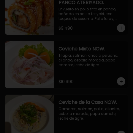
PANCO ATERIYADO.
Envuelto en pollo, frito en panco, 
bañado en salsa teriyaki, con 
toques de sesamo. Pollo furay, 
queso, champiñon furay, cebollin.
$9.490
Ceviche Mixto NOW.
Tilapia, salmon, choclo peruano, 
cilantro, cebolla morada, papa 
camote, leche de tigre.
$10.990
Ceviche de la Casa NOW.
Camaron, salmon, palta, cilantro, 
cebolla morada, papa camote, 
leche de tigre.