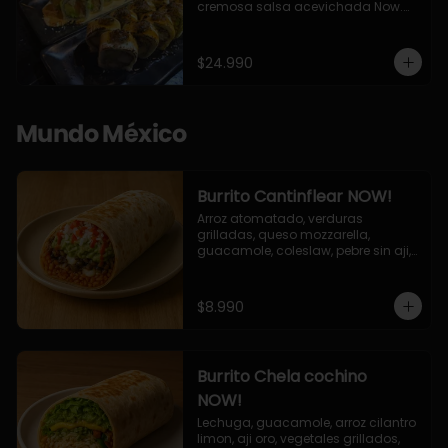
cremosa salsa acevichada Now.

10 Cortes envueltos en queso 
crema, relleno de pollo apanado y 
palta, cubierto con topping de 
$24.990
chimichurri de la casa flambeado.

10 Cortes rellenos de camaron 
apanado, palta, queso crema, 
bañado en deliciosa salsa tari, 
Mundo México
flambeada con toques de teriyaki y 
topping de furikake de salmón.
Burrito Cantinflear NOW!
Arroz atomatado, verduras 
grilladas, queso mozzarella, 
guacamole, coleslaw, pebre sin aji, 
salsa siracha (picante)
$8.990
Burrito Chela cochino
NOW!
Lechuga, guacamole, arroz cilantro 
limon, aji oro, vegetales grillados, 