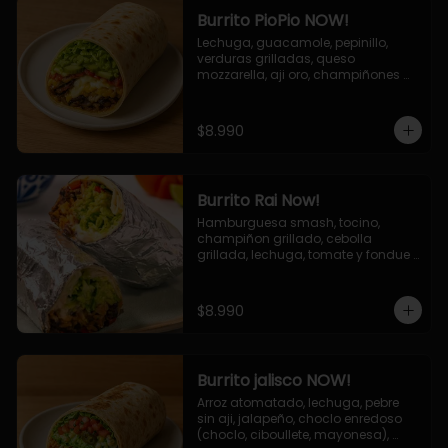
Burrito PioPio NOW!
Lechuga, guacamole, pepinillo, 
verduras grilladas, queso 
mozzarella, aji oro, champiñones 
grillados, salsa now.
$8.990
Burrito Rai Now!
Hamburguesa smash, tocino, 
champiñon grillado, cebolla 
grillada, lechuga, tomate y fondue 
de queso (mozarella y cheddar) y 
la deliciosa salsa now.
$8.990
Burrito jalisco NOW!
Arroz atomatado, lechuga, pebre 
sin aji, jalapeño, choclo enredoso 
(choclo, ciboullete, mayonesa), 