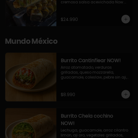
cremosa salsa acevichada Now.

10 Cortes envueltos en queso 
crema, relleno de pollo apanado y 
palta, cubierto con topping de 
$24.990
chimichurri de la casa flambeado.

10 Cortes rellenos de camaron 
apanado, palta, queso crema, 
bañado en deliciosa salsa tari, 
Mundo México
flambeada con toques de teriyaki y 
topping de furikake de salmón.
Burrito Cantinflear NOW!
Arroz atomatado, verduras 
grilladas, queso mozzarella, 
guacamole, coleslaw, pebre sin aji, 
salsa siracha (picante)
$8.990
Burrito Chela cochino
NOW!
Lechuga, guacamole, arroz cilantro 
limon, aji oro, vegetales grillados, 