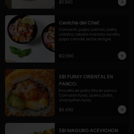
$11.990
Ceviche del Chef.
Camaron, pulpo, salmon, palta, 
cilantro, cebolla morada, rocotto, 
papa camote, leche de tigre.
$12.990
EBI FURAY ORIENTAL EN
PANCO.
Envuelto en pollo, frito en panco. 
Camaron furay, queso, palta, 
champiñon furay.
$9.490
EBI MAGURO ACEVICHON