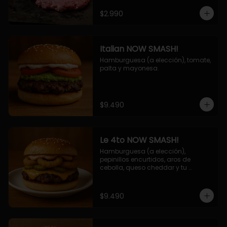
$2.990
Italian NOW SMASH!
Hamburguesa (a elección), tomate, 
palta y mayonesa.
$9.490
Le 4to NOW SMASH!
Hamburguesa (a elección), 
pepinillos encurtidos, aros de 
cebolla, queso cheddar y tu 
deliciosa salsa NOW!
$9.490