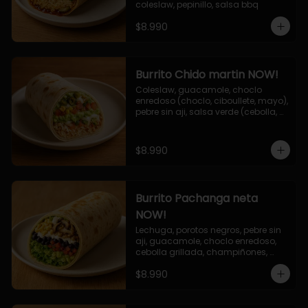
coleslaw, pepinillo, salsa bbq
$8.990
Burrito Chido martin NOW!
Coleslaw, guacamole, choclo 
enredoso (choclo, ciboullete, mayo), 
pebre sin aji, salsa verde (cebolla, 
cilantro, limon), jalapeño, queso 
mozzarella, salsa tari.
$8.990
Burrito Pachanga neta
NOW!
Lechuga, porotos negros, pebre sin 
aji, guacamole, choclo enredoso, 
cebolla grillada, champiñones, 
salsa mayo ajo.
$8.990