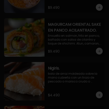
$9.490
MAGURCAM ORIENTAL SAKE
EN PANCO ACILANTRADO.
Envuelto en salmon, frito en panco, 
bañado con salsa de cilantro y 
toque de shichimi. Atun, camaron, 
queso, cebollin.
$9.490
Nigiris.
bola de arroz moldeada sobre la 
mano cubierta con un trozo de 
pescado o marisco crudo o 
cocido.

3 unidades.
$4.490