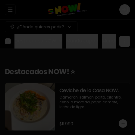
Abrir menu de navegación
Logi
¿Dónde quieres pedir?
Destacados NOW! ⭐
Mundo Japon
Mundo Méxic
Destacados NOW! ⭐
Ceviche de la Casa NOW.
Camaron, salmon, palta, cilantro, 
cebolla morada, papa camote, 
leche de tigre.
$11.990