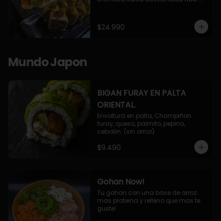
10 Cortes envueltos en queso 
crema, relleno de pollo apanado y 
palta, cubierto con topping de 
$24.990
chimichurri de la casa flambeado.

10 Cortes rellenos de camaron 
apanado, palta, queso crema, 
bañado en deliciosa salsa tari, 
Mundo Japon
flambeada con toques de teriyaki y 
topping de furikake de salmón.
BIGAN FURAY EN PALTA
ORIENTAL.
Envoltura en palta, Champiñon 
furay, queso, palmito, pepino, 
cebollin. (sin arroz)
$9.490
Gohan Now!
Tu gohan con una base de arroz 
mas proteina y relleno que mas te 
guste!