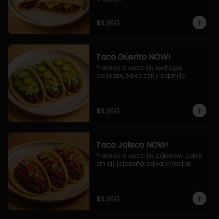
$8.990
Taco Güerito NOW!
Proteína a elección, lechuga, 
coleslaw, salsa tari y pepinillo.
$8.990
Taco Jalisco NOW!
Proteína a elección, coleslaw, pebre 
sin ají, jalapeño, salsa sriracha.
$8.990