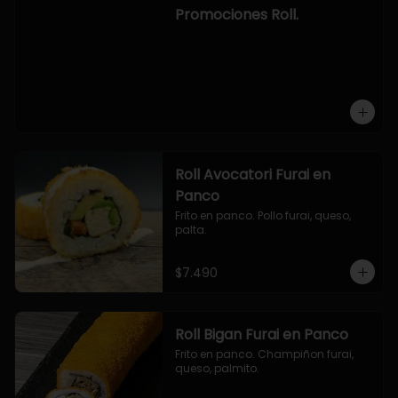
-hosomaki de camaron palta.

Promociones Roll.
OPCION2:

- pollo, queso, cebollin, envuelto en 
panco.

- camaron, queso, cebollin, 
envuelto en panco.

- palmito, pepino, queso, envuelto 
en ciboulette.

- salmon, queso, palta, envuelto en 
queso.

-hosomaki de camaron palta.
Roll Avocatori Furai en
Panco
Frito en panco. Pollo furai, queso, 
palta.
$7.490
Roll Bigan Furai en Panco
Frito en panco. Champiñon furai, 
queso, palmito.