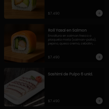
$7.490
Roll Yasai en Salmon
Envoltura en salmon fresco o 
plaqueta mixta (salmon-palta), 
pepino, queso crema, cebollin, 
palta.
$7.490
Sashimi de Pulpo 6 unid.
$7.490