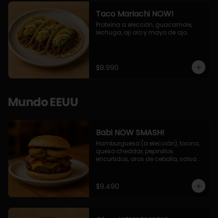
Taco Mariachi NOW!
Proteína a elección, guacamole, 
lechuga, aji oro y mayo de ajo.
$8.990
Mundo EEUU
Babi NOW SMASH!
Hamburguesa (a elección), tocino, 
queso cheddar, pepinillos 
encurtidos, aros de cebolla, salsa 
barbecue.
$9.490