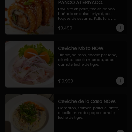
PANCO ATERIYADO.
Envuelto en pollo, frito en panco, 
bañado en salsa teriyaki, con 
toques de sesamo. Pollo furay, 
queso, champiñon furay, cebollin.
$9.490
Ceviche Mixto NOW.
Tilapia, salmon, choclo peruano, 
cilantro, cebolla morada, papa 
camote, leche de tigre.
$10.990
Ceviche de la Casa NOW.
Camaron, salmon, palta, cilantro, 
cebolla morada, papa camote, 
leche de tigre.