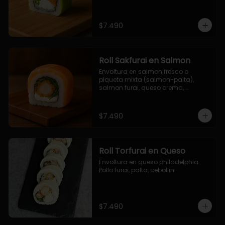
$7.490
Roll Sakfurai en Salmon
Envoltura en salmon fresco o 
plqueta mixta (salmon-palta), 
salmon furai, queso crema, 
cebollin.
$7.490
Roll Torfurai en Queso
Envoltura en queso philadelphia. 
Pollo furai, palta, cebollin.
$7.490