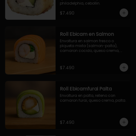
philadelphia, cebollin.
$7.490
Roll Ebicam en Salmon
Envoltura en salmon fresco o 
plqueta mixta (salmon-palta), 
camaron cocido, queso crema, 
cebollin.
$7.490
Roll Ebicamfurai Palta
Envoltura en palta, relleno con 
camaron furai, queso crema, palta.
$7.490