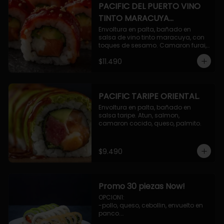
PACIFIC DEL PUERTO VINO
TINTO MARACUYA
ORIENTAL.
Envoltura en palta, bañado en 
salsa de vino tinto maracuya, con 
toques de sesamo. Camaron furai, 
salmon, queso, pepino.
$11.490
PACIFIC TARIPE ORIENTAL.
Envoltura en palta, bañado en 
salsa taripe. Atun, salmon, 
camaron cocido, queso, palmito.
$9.490
Promo 30 piezas Now!
OPCION1: 

-pollo, queso, cebollin, envuelto en 
panco.

-camaron, palta, envuelto en 