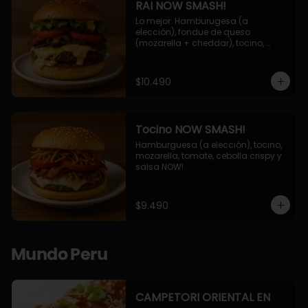
RAI NOW SMASH!
Lo mejor: Hamburugesa (a 
elección), fondue de queso 
(mozarella + cheddar), tocino, 
champiñon grillado, tomate, 
lechuga, cebolla grillada y salsa 
NOW!
$10.490
Tocino NOW SMASH!
Hamburguesa (a elección), tocino, 
mozarella, tomate, cebolla crispy y 
salsa NOW!
$9.490
Mundo Peru
CAMPETORI ORIENTAL EN