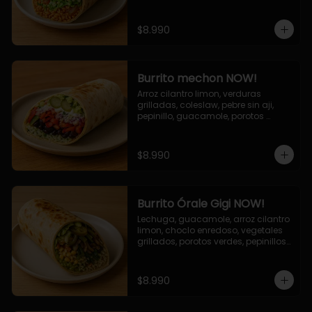
cebolla grillada, queso mozzarella, 
salsa tari.
$8.990
Burrito mechon NOW!
Arroz cilantro limon, verduras 
grilladas, coleslaw, pebre sin aji, 
pepinillo, guacamole, porotos 
negros, mayo ajo.
$8.990
Burrito Órale Gigi NOW!
Lechuga, guacamole, arroz cilantro 
limon, choclo enredoso, vegetales 
grillados, porotos verdes, pepinillos 
encurtidos, salsa de cilantro.
$8.990