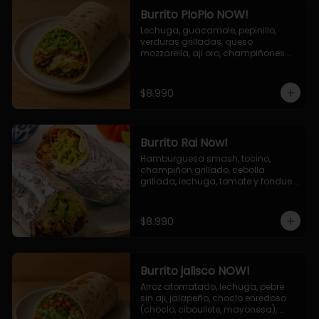
Burrito PioPio NOW!
Lechuga, guacamole, pepinillo, 
verduras grilladas, queso 
mozzarella, aji oro, champiñones 
grillados, salsa now.
$8.990
Burrito Rai Now!
Hamburguesa smash, tocino, 
champiñon grillado, cebolla 
grillada, lechuga, tomate y fondue 
de queso (mozarella y cheddar) y 
la deliciosa salsa now.
$8.990
Burrito jalisco NOW!
Arroz atomatado, lechuga, pebre 
sin aji, jalapeño, choclo enredoso 
(choclo, ciboullete, mayonesa), 