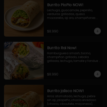
Burrito PioPio NOW!
Lechuga, guacamole, pepinillo, 
verduras grilladas, queso 
mozzarella, aji oro, champiñones 
grillados, salsa now.
$8.990
Burrito Rai Now!
Hamburguesa smash, tocino, 
champiñon grillado, cebolla 
grillada, lechuga, tomate y fondue 
de queso (mozarella y cheddar) y 
la deliciosa salsa now.
$8.990
Burrito jalisco NOW!
Arroz atomatado, lechuga, pebre 
sin aji, jalapeño, choclo enredoso 
(choclo, ciboullete, mayonesa), 