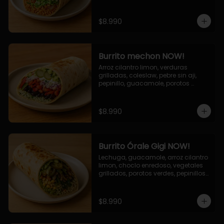
cebolla grillada, queso mozzarella, 
salsa tari.
$8.990
Burrito mechon NOW!
Arroz cilantro limon, verduras 
grilladas, coleslaw, pebre sin aji, 
pepinillo, guacamole, porotos 
negros, mayo ajo.
$8.990
Burrito Órale Gigi NOW!
Lechuga, guacamole, arroz cilantro 
limon, choclo enredoso, vegetales 
grillados, porotos verdes, pepinillos 
encurtidos, salsa de cilantro.
$8.990