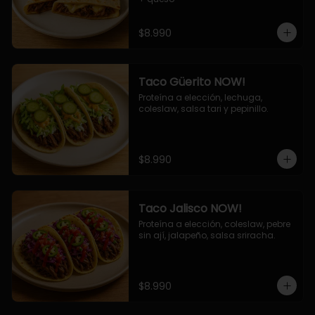
$8.990
Taco Güerito NOW!
Proteína a elección, lechuga, 
coleslaw, salsa tari y pepinillo.
$8.990
Taco Jalisco NOW!
Proteína a elección, coleslaw, pebre 
sin ají, jalapeño, salsa sriracha.
$8.990