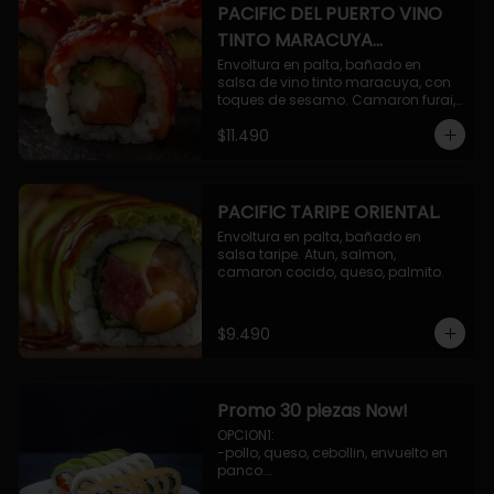
PACIFIC DEL PUERTO VINO
TINTO MARACUYA
ORIENTAL.
Envoltura en palta, bañado en 
salsa de vino tinto maracuya, con 
toques de sesamo. Camaron furai, 
salmon, queso, pepino.
$11.490
PACIFIC TARIPE ORIENTAL.
Envoltura en palta, bañado en 
salsa taripe. Atun, salmon, 
camaron cocido, queso, palmito.
$9.490
Promo 30 piezas Now!
OPCION1: 

-pollo, queso, cebollin, envuelto en 
panco.

-camaron, palta, envuelto en 