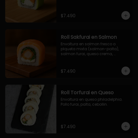
$7.490
Roll Sakfurai en Salmon
Envoltura en salmon fresco o 
plqueta mixta (salmon-palta), 
salmon furai, queso crema, 
cebollin.
$7.490
Roll Torfurai en Queso
Envoltura en queso philadelphia. 
Pollo furai, palta, cebollin.
$7.490