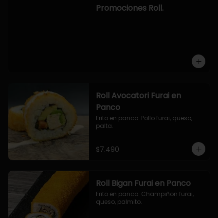
-hosomaki de camaron palta.

Promociones Roll.
OPCION2:

- pollo, queso, cebollin, envuelto en 
panco.

- camaron, queso, cebollin, 
envuelto en panco.

- palmito, pepino, queso, envuelto 
en ciboulette.

- salmon, queso, palta, envuelto en 
queso.

-hosomaki de camaron palta.
Roll Avocatori Furai en
Panco
Frito en panco. Pollo furai, queso, 
palta.
$7.490
Roll Bigan Furai en Panco
Frito en panco. Champiñon furai, 
queso, palmito.