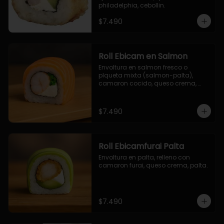
philadelphia, cebollin.
$7.490
Roll Ebicam en Salmon
Envoltura en salmon fresco o 
plqueta mixta (salmon-palta), 
camaron cocido, queso crema, 
cebollin.
$7.490
Roll Ebicamfurai Palta
Envoltura en palta, relleno con 
camaron furai, queso crema, palta.
$7.490