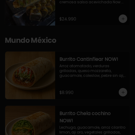
cremosa salsa acevichada Now.

10 Cortes envueltos en queso 
crema, relleno de pollo apanado y 
palta, cubierto con topping de 
$24.990
chimichurri de la casa flambeado.

10 Cortes rellenos de camaron 
apanado, palta, queso crema, 
bañado en deliciosa salsa tari, 
Mundo México
flambeada con toques de teriyaki y 
topping de furikake de salmón.
Burrito Cantinflear NOW!
Arroz atomatado, verduras 
grilladas, queso mozzarella, 
guacamole, coleslaw, pebre sin aji, 
salsa siracha (picante)
$8.990
Burrito Chela cochino
NOW!
Lechuga, guacamole, arroz cilantro 
limon, aji oro, vegetales grillados, 