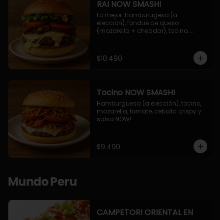
RAI NOW SMASH!
Lo mejor: Hamburugesa (a 
elección), fondue de queso 
(mozarella + cheddar), tocino, 
champiñon grillado, tomate, 
lechuga, cebolla grillada y salsa 
NOW!
$10.490
Tocino NOW SMASH!
Hamburguesa (a elección), tocino, 
mozarella, tomate, cebolla crispy y 
salsa NOW!
$9.490
Mundo Peru
CAMPETORI ORIENTAL EN