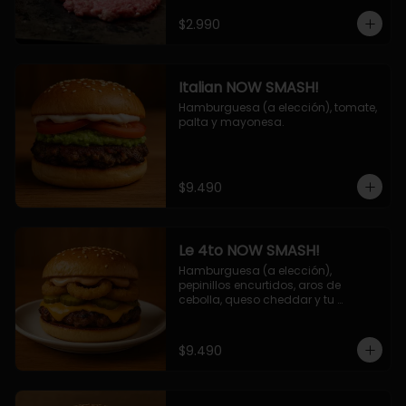
$2.990
Italian NOW SMASH!
Hamburguesa (a elección), tomate, 
palta y mayonesa.
$9.490
Le 4to NOW SMASH!
Hamburguesa (a elección), 
pepinillos encurtidos, aros de 
cebolla, queso cheddar y tu 
deliciosa salsa NOW!
$9.490