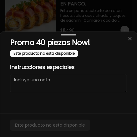
EN PANCO.
Frito en panco, cubierto con atun 
fresco, salsa acevichada y toques 
de sachimi. Camaron cocido, 
queso, palmito.
$11.490
Promo 40 piezas Now!
EBI SAKE FURAY
Este producto no esta disponible
ACEVICHADO.
Envuelto en palta, cubierto con 
Instrucciones especiales
salmon fresco, salsa acevichada y 
toques de shichimi. Camaron furay, 
queso, cebollin.
$11.490
EBI TAKO FURAY EN PANCO
ACEVICHADO.
Frito en panco, cubierto con pulpo y 
Este producto no esta disponible
salsa acevichada, toques de 
shichimi. Camaron furay, queso, 
palmito.