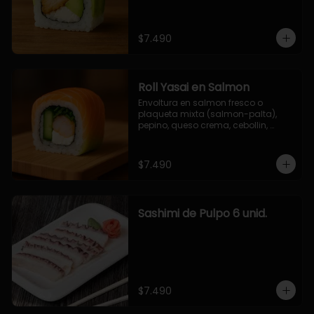
$7.490
Roll Yasai en Salmon
Envoltura en salmon fresco o 
plaqueta mixta (salmon-palta), 
pepino, queso crema, cebollin, 
palta.
$7.490
Sashimi de Pulpo 6 unid.
$7.490