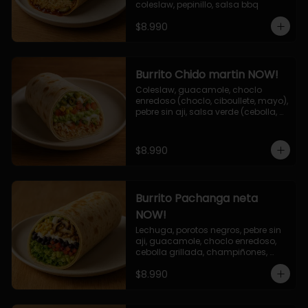
coleslaw, pepinillo, salsa bbq
$8.990
Burrito Chido martin NOW!
Coleslaw, guacamole, choclo 
enredoso (choclo, ciboullete, mayo), 
pebre sin aji, salsa verde (cebolla, 
cilantro, limon), jalapeño, queso 
mozzarella, salsa tari.
$8.990
Burrito Pachanga neta
NOW!
Lechuga, porotos negros, pebre sin 
aji, guacamole, choclo enredoso, 
cebolla grillada, champiñones, 
salsa mayo ajo.
$8.990