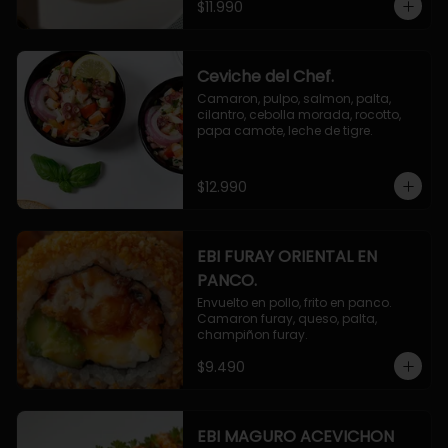
$11.990
Ceviche del Chef.
Camaron, pulpo, salmon, palta, 
cilantro, cebolla morada, rocotto, 
papa camote, leche de tigre.
$12.990
EBI FURAY ORIENTAL EN
PANCO.
Envuelto en pollo, frito en panco. 
Camaron furay, queso, palta, 
champiñon furay.
$9.490
EBI MAGURO ACEVICHON