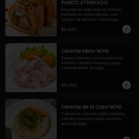
PANCO ATERIYADO.
Envuelto en pollo, frito en panco, 
bañado en salsa teriyaki, con 
toques de sesamo. Pollo furay, 
queso, champiñon furay, cebollin.
$9.490
Ceviche Mixto NOW.
Tilapia, salmon, choclo peruano, 
cilantro, cebolla morada, papa 
camote, leche de tigre.
$10.990
Ceviche de la Casa NOW.
Camaron, salmon, palta, cilantro, 
cebolla morada, papa camote, 
leche de tigre.