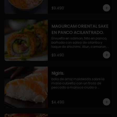
$9.490
MAGURCAM ORIENTAL SAKE
EN PANCO ACILANTRADO.
Envuelto en salmon, frito en panco, 
bañado con salsa de cilantro y 
toque de shichimi. Atun, camaron, 
queso, cebollin.
$9.490
Nigiris.
bola de arroz moldeada sobre la 
mano cubierta con un trozo de 
pescado o marisco crudo o 
cocido.

3 unidades.
$4.490