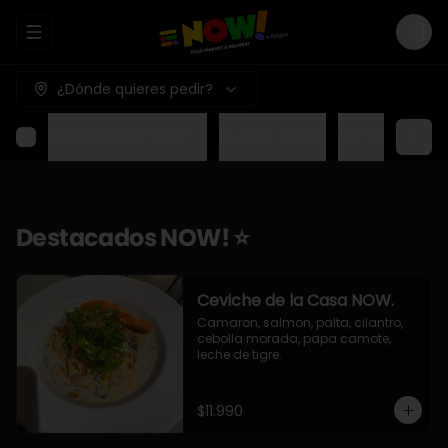
Abrir menu de navegación
Logi
¿Dónde quieres pedir?
Destacados NOW! ⭐
Mundo Japon
Mundo Méxic
Destacados NOW! ⭐
Ceviche de la Casa NOW.
Camaron, salmon, palta, cilantro, 
cebolla morada, papa camote, 
leche de tigre.
$11.990