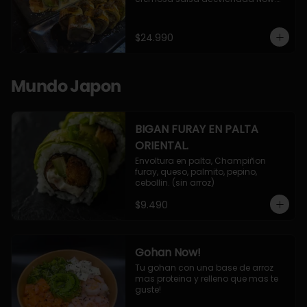
10 Cortes envueltos en queso 
crema, relleno de pollo apanado y 
palta, cubierto con topping de 
$24.990
chimichurri de la casa flambeado.

10 Cortes rellenos de camaron 
apanado, palta, queso crema, 
bañado en deliciosa salsa tari, 
Mundo Japon
flambeada con toques de teriyaki y 
topping de furikake de salmón.
BIGAN FURAY EN PALTA
ORIENTAL.
Envoltura en palta, Champiñon 
furay, queso, palmito, pepino, 
cebollin. (sin arroz)
$9.490
Gohan Now!
Tu gohan con una base de arroz 
mas proteina y relleno que mas te 
guste!