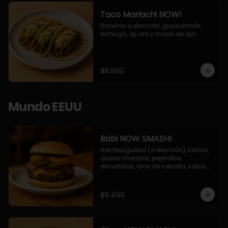
Taco Mariachi NOW!
Proteína a elección, guacamole, 
lechuga, aji oro y mayo de ajo.
$8.990
Mundo EEUU
Babi NOW SMASH!
Hamburguesa (a elección), tocino, 
queso cheddar, pepinillos 
encurtidos, aros de cebolla, salsa 
barbecue.
$9.490