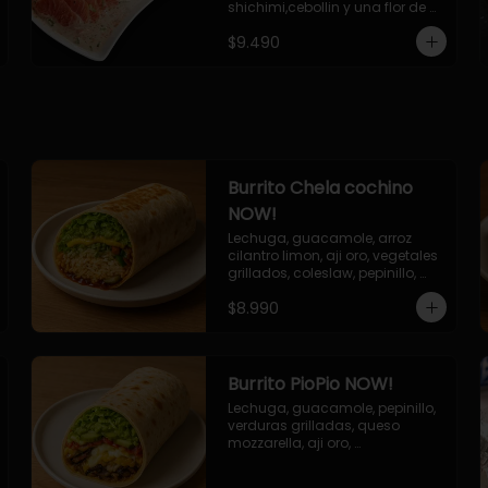
shichimi,cebollin y una flor de 
palta.
$9.490
Burrito Chela cochino
NOW!
Lechuga, guacamole, arroz 
cilantro limon, aji oro, vegetales 
grillados, coleslaw, pepinillo, 
salsa bbq
$8.990
Burrito PioPio NOW!
Lechuga, guacamole, pepinillo, 
verduras grilladas, queso 
mozzarella, aji oro, 
champiñones grillados, salsa 
now.