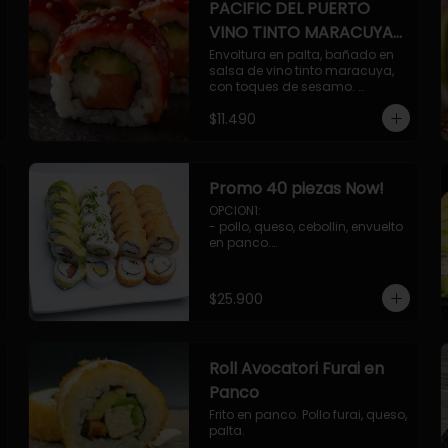
PACIFIC DEL PUERTO
VINO TINTO MARACUYA
ORIENTAL.
Envoltura en palta, bañado en 
salsa de vino tinto maracuya, 
con toques de sesamo. 
Camaron furai, salmon, queso, 
$11.490
pepino.
Promo 40 piezas Now!
OPCION1: 

- pollo, queso, cebollin, envuelto 
en panco.

- camaron, queso, cebollin, 
envuelto en panco.

- palmito, pepino, queso, 
$25.900
envuelto en palta.

- salmon, queso, palta, envuelto 
en ciboulette.

OPCION2:

Roll Avocatori Furai en
- pollo, queso, cebollin, envuelto 
en panco.

Panco
- camaron, queso, cebollin, 
Frito en panco. Pollo furai, queso, 
envuelto en palta.

palta.
- palmito, pepino, queso, 