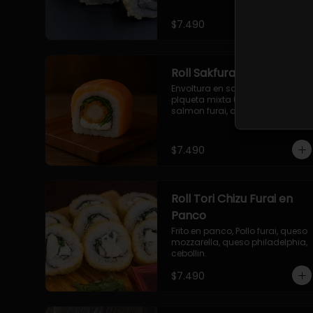
$7.490
Roll Sakfurai en Salmon
Envoltura en salmon fresco o 
plqueta mixta (salmon-palta), 
salmon furai, queso crema, 
cebollin.
$7.490
Roll Tori Chizu Furai en
Panco
Frito en panco, Pollo furai, queso 
mozzarella, queso philadelphia, 
cebollin.
$7.490