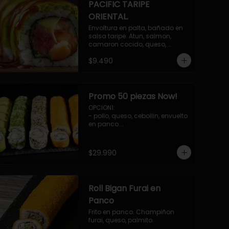
PACIFIC TARIPE
ORIENTAL.
Envoltura en palta, bañado en 
salsa taripe. Atun, salmon, 
camaron cocido, queso, 
palmito.
$9.490
Promo 50 piezas Now!
OPCION1: 

- pollo, queso, cebollin, envuelto 
en panco.

- camaron, queso, cebollin, 
envuelto en queso.

- palmito, pepino, queso, 
$29.990
envuelto en palta.

- salmon, queso, palta, envuelto 
en ciboulette.

-hosomaki de camaron palta.

Roll Bigan Furai en
OPCION2:

- pollo, queso, cebollin, envuelto 
Panco
en panco.

Frito en panco. Champiñon 
- camaron, queso, cebollin, 
furai, queso, palmito.
envuelto en panco.
