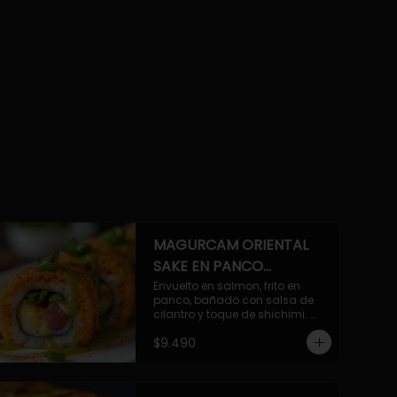
MAGURCAM ORIENTAL
SAKE EN PANCO
ACILANTRADO.
Envuelto en salmon, frito en 
panco, bañado con salsa de 
cilantro y toque de shichimi. 
Atun, camaron, queso, cebollin.
$9.490