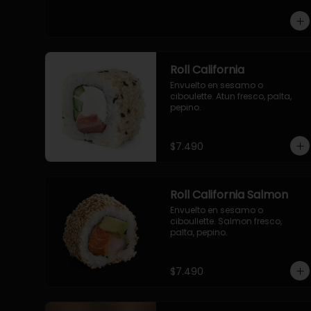
-pollo, queso cebollin, envuelto 
en panco.

-camaron, queso, cebollin, 
envuelto en panco.

-palmito, pepino, queso, 
envuelto en panco.
Roll California
Envuelto en sesamo o 
ciboulette. Atun fresco, palta, 
pepino.
$7.490
Roll California Salmon
Envuelto en sesamo o 
ciboullette. Salmon fresco, 
palta, pepino.
$7.490