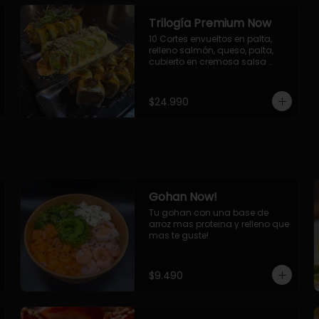
Trilogía Premium Now
10 Cortes envueltos en palta, 
relleno salmón, queso, palta, 
cubierto en cremosa salsa 
acevichada Now.

10 Cortes envueltos en queso 
crema, relleno de pollo 
$24.990
apanado y palta, cubierto con 
topping de chimichurri de la 
casa flambeado.

10 Cortes rellenos de camaron 
apanado, palta, queso crema, 
bañado en deliciosa salsa tari, 
flambeada con toques de 
teriyaki y topping de furikake de 
Gohan Now!
salmón.
Tu gohan con una base de 
arroz mas proteina y relleno que 
mas te guste!
$9.490