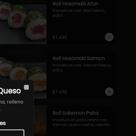
Roll Hosomaki Atun
Envuelto en nori. Atun fresco, 
palta.
$7.490
Roll Hosomaki Salmon
Envuelto en nori. Salmon fresco, 
palta.
 Queso
$7.490
Close
a, relleno
.
Roll Sakemon Palta
Envoltura en palta relleno con 
les
salmon, queso crema, cebollin.