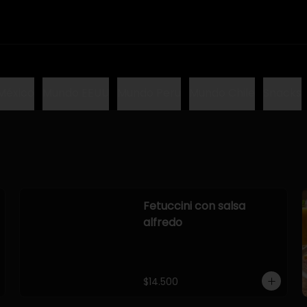
México
Mundo EEUU
Mundo Peru
Mundo Chile
Snacks
Fetuccini con salsa
alfredo
$14.500