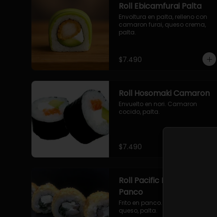
Roll Ebicamfurai Palta
Envoltura en palta, relleno con 
camaron furai, queso crema, 
palta.
$7.490
Roll Hosomaki Camaron
Envuelto en nori. Camaron 
cocido, palta.
$7.490
Roll Pacific Furai en
Panco
Frito en panco. Camaron furai, 
queso, palta.