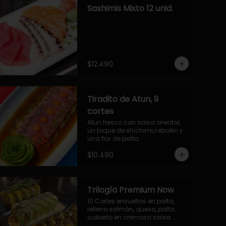
Sashimis Mixto 12 unid.
$12.490
Tiradito de Atun, 9
cortes
Atun fresco con salsa oriental, 
un toque de shichimi,cebollin y 
una flor de palta.
$10.490
Trilogía Premium Now
10 Cortes envueltos en palta, 
relleno salmón, queso, palta, 
cubierto en cremosa salsa 
acevichada Now.
