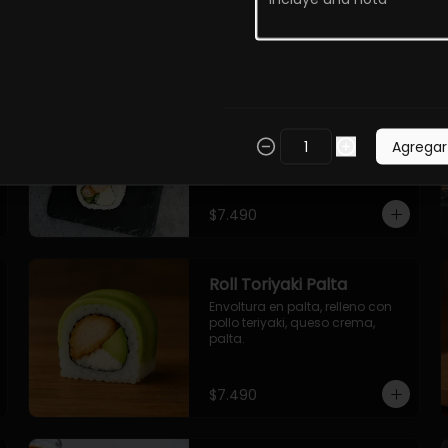
$7.490
Roll Torfurai en Queso
Envoltura en queso 
philadelphia. Pollo furai, palta, 
Agregar
cebollin.
$7.490
Roll Toriyaki Palta
Envoltura en palta, relleno con 
pollo teriyaki, queso crema, 
palta.
$7.490