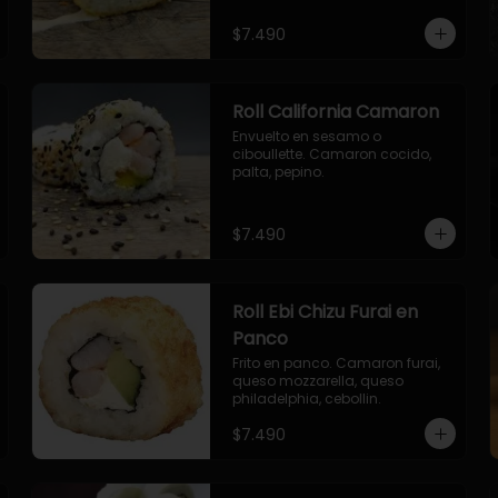
envuelto en ciboulette.

- salmon, queso, palta, envuelto 
$7.490
en queso.
Roll California Camaron
Envuelto en sesamo o 
ciboullette. Camaron cocido, 
palta, pepino.
$7.490
Roll Ebi Chizu Furai en
Panco
Frito en panco. Camaron furai, 
queso mozzarella, queso 
philadelphia, cebollin.
$7.490