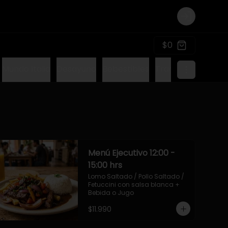
Login
$0
Mundo Italia
Desayuno
Bebestibles
Tragos sin alcohol
Menú Ejecutivo 12:00 -
15:00 hrs
Lomo Saltado / Pollo Saltado / 
Fetuccini con salsa blanca + 
Bebida o Jugo
$11.990