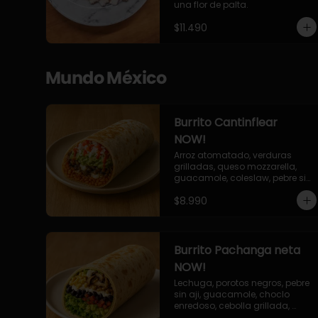
una flor de palta.
$11.490
Mundo México
Burrito Cantinflear
NOW!
Arroz atomatado, verduras 
grilladas, queso mozzarella, 
guacamole, coleslaw, pebre sin 
aji, salsa siracha (picante)
$8.990
Burrito Pachanga neta
NOW!
Lechuga, porotos negros, pebre 
sin aji, guacamole, choclo 
enredoso, cebolla grillada, 
champiñones, salsa mayo ajo.