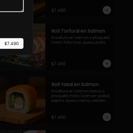
$7.490
Roll Torfurai en Salmon
Envoltura en salmon o plaqueta 
mixta. Pollo furai, queso, palta.
$7.490
$7.490
Roll Yasai en Salmon
Envoltura en salmon fresco o 
plaqueta mixta (salmon-palta), 
pepino, queso crema, cebollin, 
palta.
$7.490