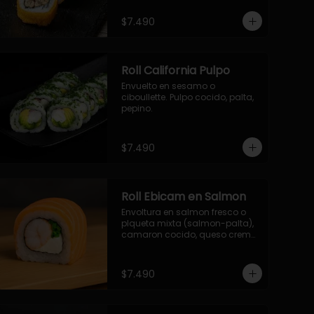
- palmito, pepino, queso, 
envuelto en ciboulette.

$7.490
- salmon, queso, palta, envuelto 
en queso.

-hosomaki de camaron palta.
Roll California Pulpo
Envuelto en sesamo o 
ciboullette. Pulpo cocido, palta, 
pepino.
$7.490
Roll Ebicam en Salmon
Envoltura en salmon fresco o 
plqueta mixta (salmon-palta), 
camaron cocido, queso crema, 
cebollin.
$7.490