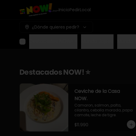
Inicio
Pedir
Local
¿Dónde quieres pedir?
Destacados NOW! ⭐
Mundo Japon
Mundo 
Destacados NOW! ⭐
Ceviche de la Casa
NOW.
Camaron, salmon, palta, 
cilantro, cebolla morada, papa 
camote, leche de tigre.
$11.990