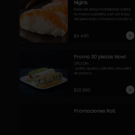
Nigiris.
bola de arroz moldeada sobre 
la mano cubierta con un trozo 
de pescado o marisco crudo o 
cocido.

3 unidades.
$4.490
Promo 30 piezas Now!
OPCION1: 

-pollo, queso, cebollin, envuelto 
en panco.

-camaron, palta, envuelto en 
queso.

-palmito, pepino, queso, 
$20.990
envuelto ciboulette o sesamo.

OPCION2:

-pollo, queso, cebollin, envuelto 
en palta.

Promociones Roll.
-camaron, palta, cebollin, 
envuelto en queso.

-palmito, queso, pepino, 
envuelto en cibulette o sesamo.

OPCION3:
