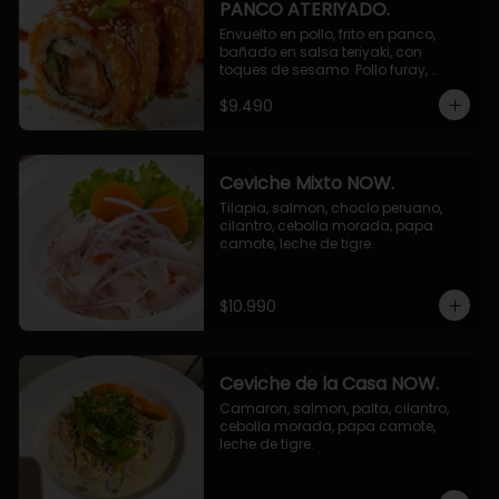
PANCO ATERIYADO.
Envuelto en pollo, frito en panco, 
bañado en salsa teriyaki, con 
toques de sesamo. Pollo furay, 
queso, champiñon furay, cebollin.
$9.490
Ceviche Mixto NOW.
Tilapia, salmon, choclo peruano, 
cilantro, cebolla morada, papa 
camote, leche de tigre.
$10.990
Ceviche de la Casa NOW.
Camaron, salmon, palta, cilantro, 
cebolla morada, papa camote, 
leche de tigre.