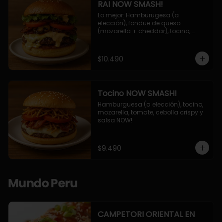
RAI NOW SMASH!
Lo mejor: Hamburugesa (a 
elección), fondue de queso 
(mozarella + cheddar), tocino, 
champiñon grillado, tomate, 
lechuga, cebolla grillada y salsa 
NOW!
$10.490
Tocino NOW SMASH!
Hamburguesa (a elección), tocino, 
mozarella, tomate, cebolla crispy y 
salsa NOW!
$9.490
Mundo Peru
CAMPETORI ORIENTAL EN