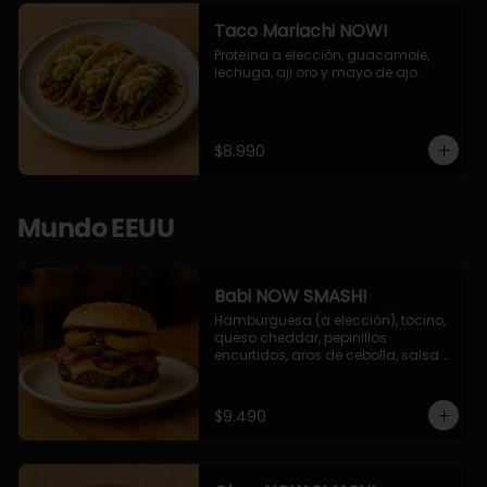
Taco Mariachi NOW!
Proteína a elección, guacamole, 
lechuga, aji oro y mayo de ajo.
$8.990
Mundo EEUU
Babi NOW SMASH!
Hamburguesa (a elección), tocino, 
queso cheddar, pepinillos 
encurtidos, aros de cebolla, salsa 
barbecue.
$9.490