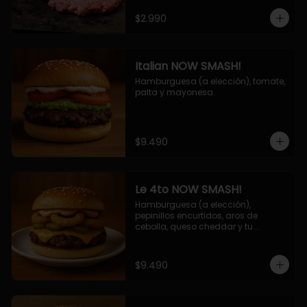
$2.990
Italian NOW SMASH!
Hamburguesa (a elección), tomate, 
palta y mayonesa.
$9.490
Le 4to NOW SMASH!
Hamburguesa (a elección), 
pepinillos encurtidos, aros de 
cebolla, queso cheddar y tu 
deliciosa salsa NOW!
$9.490