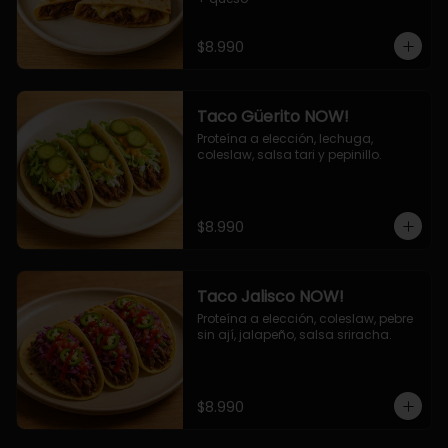
$8.990
Taco Güerito NOW!
Proteína a elección, lechuga, 
coleslaw, salsa tari y pepinillo.
$8.990
Taco Jalisco NOW!
Proteína a elección, coleslaw, pebre 
sin ají, jalapeño, salsa sriracha.
$8.990