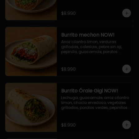
cebolla grillada, queso mozzarella, 
salsa tari.
$8.990
Burrito mechon NOW!
Arroz cilantro limon, verduras 
grilladas, coleslaw, pebre sin aji, 
pepinillo, guacamole, porotos 
negros, mayo ajo.
$8.990
Burrito Órale Gigi NOW!
Lechuga, guacamole, arroz cilantro 
limon, choclo enredoso, vegetales 
grillados, porotos verdes, pepinillos 
encurtidos, salsa de cilantro.
$8.990