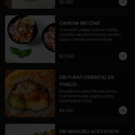
$11.990
Ceviche del Chef.
Camaron, pulpo, salmon, palta, 
cilantro, cebolla morada, rocotto, 
papa camote, leche de tigre.
$12.990
EBI FURAY ORIENTAL EN
PANCO.
Envuelto en pollo, frito en panco. 
Camaron furay, queso, palta, 
champiñon furay.
$9.490
EBI MAGURO ACEVICHON