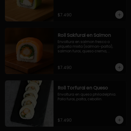
$7.490
Roll Sakfurai en Salmon
Envoltura en salmon fresco o 
plqueta mixta (salmon-palta), 
salmon furai, queso crema, 
cebollin.
$7.490
Roll Torfurai en Queso
Envoltura en queso philadelphia. 
Pollo furai, palta, cebollin.
$7.490