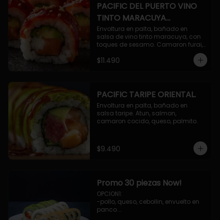
PACIFIC DEL PUERTO VINO
TINTO MARACUYA
ORIENTAL.
Envoltura en palta, bañado en 
salsa de vino tinto maracuya, con 
toques de sesamo. Camaron furai, 
salmon, queso, pepino.
$11.490
PACIFIC TARIPE ORIENTAL.
Envoltura en palta, bañado en 
salsa taripe. Atun, salmon, 
camaron cocido, queso, palmito.
$9.490
Promo 30 piezas Now!
OPCION1: 

-pollo, queso, cebollin, envuelto en 
panco.

-camaron, palta, envuelto en 