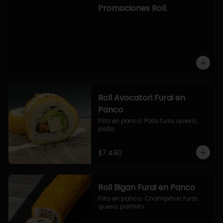
-hosomaki de camaron palta.

Promociones Roll.
OPCION2:

- pollo, queso, cebollin, envuelto en 
panco.

- camaron, queso, cebollin, 
envuelto en panco.

- palmito, pepino, queso, envuelto 
en ciboulette.

- salmon, queso, palta, envuelto en 
queso.

-hosomaki de camaron palta.
Roll Avocatori Furai en
Panco
Frito en panco. Pollo furai, queso, 
palta.
$7.490
Roll Bigan Furai en Panco
Frito en panco. Champiñon furai, 
queso, palmito.