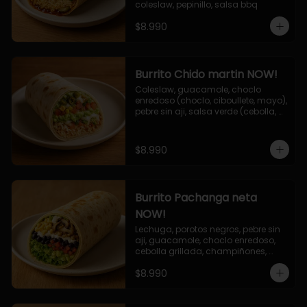
coleslaw, pepinillo, salsa bbq
$8.990
Burrito Chido martin NOW!
Coleslaw, guacamole, choclo 
enredoso (choclo, ciboullete, mayo), 
pebre sin aji, salsa verde (cebolla, 
cilantro, limon), jalapeño, queso 
mozzarella, salsa tari.
$8.990
Burrito Pachanga neta
NOW!
Lechuga, porotos negros, pebre sin 
aji, guacamole, choclo enredoso, 
cebolla grillada, champiñones, 
salsa mayo ajo.
$8.990