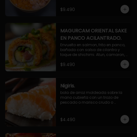
$9.490
MAGURCAM ORIENTAL SAKE
EN PANCO ACILANTRADO.
Envuelto en salmon, frito en panco, 
bañado con salsa de cilantro y 
toque de shichimi. Atun, camaron, 
queso, cebollin.
$9.490
Nigiris.
bola de arroz moldeada sobre la 
mano cubierta con un trozo de 
pescado o marisco crudo o 
cocido.

3 unidades.
$4.490