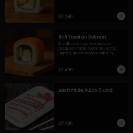
$7.490
Roll Yasai en Salmon
Envoltura en salmon fresco o 
plaqueta mixta (salmon-palta), 
pepino, queso crema, cebollin, 
palta.
$7.490
Sashimi de Pulpo 6 unid.
$7.490