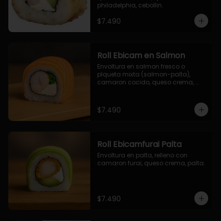
philadelphia, cebollin.
$7.490
Roll Ebicam en Salmon
Envoltura en salmon fresco o 
plqueta mixta (salmon-palta), 
camaron cocido, queso crema, 
cebollin.
$7.490
Roll Ebicamfurai Palta
Envoltura en palta, relleno con 
camaron furai, queso crema, palta.
$7.490