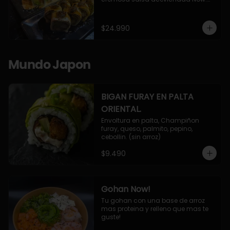
10 Cortes envueltos en queso 
crema, relleno de pollo apanado y 
palta, cubierto con topping de 
$24.990
chimichurri de la casa flambeado.

10 Cortes rellenos de camaron 
apanado, palta, queso crema, 
bañado en deliciosa salsa tari, 
Mundo Japon
flambeada con toques de teriyaki y 
topping de furikake de salmón.
BIGAN FURAY EN PALTA
ORIENTAL.
Envoltura en palta, Champiñon 
furay, queso, palmito, pepino, 
cebollin. (sin arroz)
$9.490
Gohan Now!
Tu gohan con una base de arroz 
mas proteina y relleno que mas te 
guste!