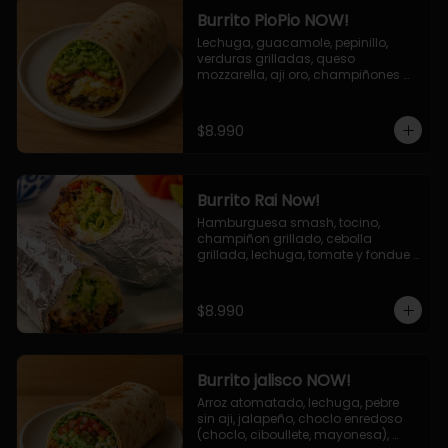
Burrito PioPio NOW!
Lechuga, guacamole, pepinillo, 
verduras grilladas, queso 
mozzarella, aji oro, champiñones 
grillados, salsa now.
$8.990
Burrito Rai Now!
Hamburguesa smash, tocino, 
champiñon grillado, cebolla 
grillada, lechuga, tomate y fondue 
de queso (mozarella y cheddar) y 
la deliciosa salsa now.
$8.990
Burrito jalisco NOW!
Arroz atomatado, lechuga, pebre 
sin aji, jalapeño, choclo enredoso 
(choclo, ciboullete, mayonesa), 