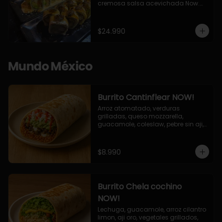
cremosa salsa acevichada Now.

10 Cortes envueltos en queso 
crema, relleno de pollo apanado y 
palta, cubierto con topping de 
$24.990
chimichurri de la casa flambeado.

10 Cortes rellenos de camaron 
apanado, palta, queso crema, 
bañado en deliciosa salsa tari, 
Mundo México
flambeada con toques de teriyaki y 
topping de furikake de salmón.
Burrito Cantinflear NOW!
Arroz atomatado, verduras 
grilladas, queso mozzarella, 
guacamole, coleslaw, pebre sin aji, 
salsa siracha (picante)
$8.990
Burrito Chela cochino
NOW!
Lechuga, guacamole, arroz cilantro 
limon, aji oro, vegetales grillados, 