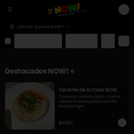
Abrir menu de navegación
Logi
¿Dónde quieres pedir?
Destacados NOW! ⭐
Mundo Japon
Mundo Méxic
Destacados NOW! ⭐
Ceviche de la Casa NOW.
Camaron, salmon, palta, cilantro, 
cebolla morada, papa camote, 
leche de tigre.
$11.990