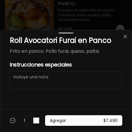
PANCO.
Envuelto en pollo, frito en panco. 
Camaron furay, queso, palta, 
champiñon furay.
$9.490
Roll Avocatori Furai en Panco
EBI MAGURO ACEVICHON
Frito en panco. Pollo furai, queso, palta.
EN PANCO.
Frito en panco, cubierto con atun 
Instrucciones especiales
fresco, salsa acevichada y toques 
de sachimi. Camaron cocido, 
queso, palmito.
$11.490
EBI SAKE FURAY
ACEVICHADO.
Envuelto en palta, cubierto con 
Agregar
$7.490
salmon fresco, salsa acevichada y 
toques de shichimi. Camaron furay, 
queso, cebollin.