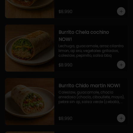
$8.990
Burrito Chela cochino
NOW!
Lechuga, guacamole, arroz cilantro 
limon, aji oro, vegetales grillados, 
coleslaw, pepinillo, salsa bbq
$8.990
Burrito Chido martin NOW!
Coleslaw, guacamole, choclo 
enredoso (choclo, ciboullete, mayo), 
pebre sin aji, salsa verde (cebolla, 
cilantro, limon), jalapeño, queso 
mozzarella, salsa tari.
$8.990