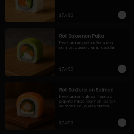
$7.490
Roll Sakemon Palta
Envoltura en palta relleno con 
salmon, queso crema, cebollin.
$7.490
Roll Sakfurai en Salmon
Envoltura en salmon fresco o 
plqueta mixta (salmon-palta), 
salmon furai, queso crema, 
cebollin.
$7.490