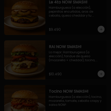
Le 4to NOW SMASH!
Hamburguesa (a elección), 
pepinillos encurtidos, aros de 
cebolla, queso cheddar y tu 
deliciosa salsa NOW!
$9.490
RAI NOW SMASH!
Lo mejor: Hamburugesa (a 
elección), fondue de queso 
(mozarella + cheddar), tocino, 
champiñon grillado, tomate, 
lechuga, cebolla grillada y salsa 
NOW!
$10.490
Tocino NOW SMASH!
Hamburguesa (a elección), tocino, 
mozarella, tomate, cebolla crispy y 
salsa NOW!