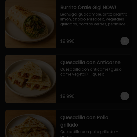
Burrito Órale Gigi NOW!
Lechuga, guacamole, arroz cilantro 
limon, choclo enredoso, vegetales 
grillados, porotos verdes, pepinillos 
encurtidos, salsa de cilantro.
$8.990
Quesadilla con Anticarne
Quesadilla con anticarne (guiso 
carne vegetal) + queso
$8.990
Quesadilla con Pollo
grillado
Quesadilla con pollo grillado + 
queso.