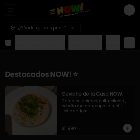
Abrir menu de navegación
Logi
¿Dónde quieres pedir?
Destacados NOW! ⭐
Mundo Japon
Mundo Méxic
Destacados NOW! ⭐
Ceviche de la Casa NOW.
Camaron, salmon, palta, cilantro, 
cebolla morada, papa camote, 
leche de tigre.
$11.990