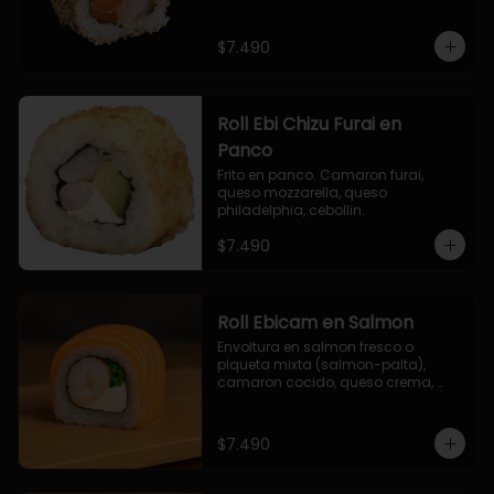
$7.490
Roll Ebi Chizu Furai en
Panco
Frito en panco. Camaron furai, 
queso mozzarella, queso 
philadelphia, cebollin.
$7.490
Roll Ebicam en Salmon
Envoltura en salmon fresco o 
plqueta mixta (salmon-palta), 
camaron cocido, queso crema, 
cebollin.
$7.490