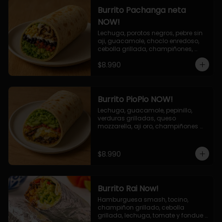
Burrito Pachanga neta
NOW!
Lechuga, porotos negros, pebre sin 
aji, guacamole, choclo enredoso, 
cebolla grillada, champiñones, 
salsa mayo ajo.
$8.990
Burrito PioPio NOW!
Lechuga, guacamole, pepinillo, 
verduras grilladas, queso 
mozzarella, aji oro, champiñones 
grillados, salsa now.
$8.990
Burrito Rai Now!
Hamburguesa smash, tocino, 
champiñon grillado, cebolla 
grillada, lechuga, tomate y fondue 