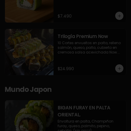
$7.490
Trilogía Premium Now
10 Cortes envueltos en palta, relleno 
salmón, queso, palta, cubierto en 
cremosa salsa acevichada Now.

10 Cortes envueltos en queso 
crema, relleno de pollo apanado y 
palta, cubierto con topping de 
$24.990
chimichurri de la casa flambeado.

10 Cortes rellenos de camaron 
apanado, palta, queso crema, 
bañado en deliciosa salsa tari, 
Mundo Japon
flambeada con toques de teriyaki y 
topping de furikake de salmón.
BIGAN FURAY EN PALTA
ORIENTAL.
Envoltura en palta, Champiñon 
furay, queso, palmito, pepino, 
cebollin. (sin arroz)