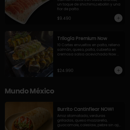
un toque de shichimi,cebollin y una 
flor de palta.
$9.490
Trilogía Premium Now
10 Cortes envueltos en palta, relleno 
salmón, queso, palta, cubierto en 
cremosa salsa acevichada Now.

10 Cortes envueltos en queso 
crema, relleno de pollo apanado y 
palta, cubierto con topping de 
$24.990
chimichurri de la casa flambeado.

10 Cortes rellenos de camaron 
apanado, palta, queso crema, 
bañado en deliciosa salsa tari, 
Mundo México
flambeada con toques de teriyaki y 
topping de furikake de salmón.
Burrito Cantinflear NOW!
Arroz atomatado, verduras 
grilladas, queso mozzarella, 
guacamole, coleslaw, pebre sin aji, 
salsa siracha (picante)