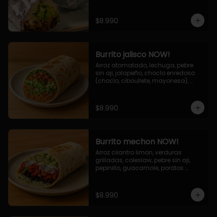
de queso (mozarella y cheddar) y 
la deliciosa salsa now.
$8.990
Burrito jalisco NOW!
Arroz atomatado, lechuga, pebre 
sin aji, jalapeño, choclo enredoso 
(choclo, ciboullete, mayonesa), 
cebolla grillada, queso mozzarella, 
salsa tari.
$8.990
Burrito mechon NOW!
Arroz cilantro limon, verduras 
grilladas, coleslaw, pebre sin aji, 
pepinillo, guacamole, porotos 
negros, mayo ajo.
$8.990