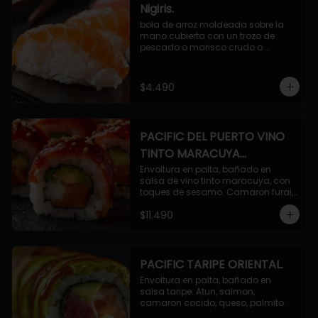
Nigiris.
bola de arroz moldeada sobre la 
mano cubierta con un trozo de 
pescado o marisco crudo o 
cocido.

3 unidades.
$4.490
PACIFIC DEL PUERTO VINO
TINTO MARACUYA
ORIENTAL.
Envoltura en palta, bañado en 
salsa de vino tinto maracuya, con 
toques de sesamo. Camaron furai, 
salmon, queso, pepino.
$11.490
PACIFIC TARIPE ORIENTAL.
Envoltura en palta, bañado en 
salsa taripe. Atun, salmon, 
camaron cocido, queso, palmito.