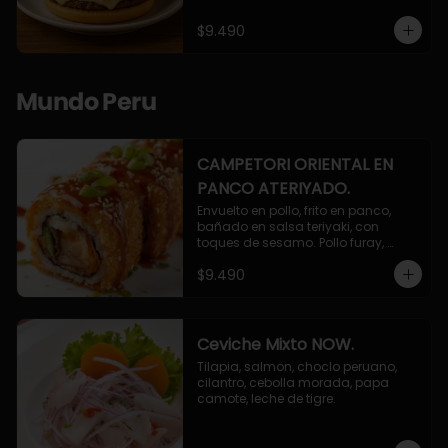
$9.490
Mundo Peru
CAMPETORI ORIENTAL EN
PANCO ATERIYADO.
Envuelto en pollo, frito en panco, 
bañado en salsa teriyaki, con 
toques de sesamo. Pollo furay, 
queso, champiñon furay, cebollin.
$9.490
Ceviche Mixto NOW.
Tilapia, salmon, choclo peruano, 
cilantro, cebolla morada, papa 
camote, leche de tigre.