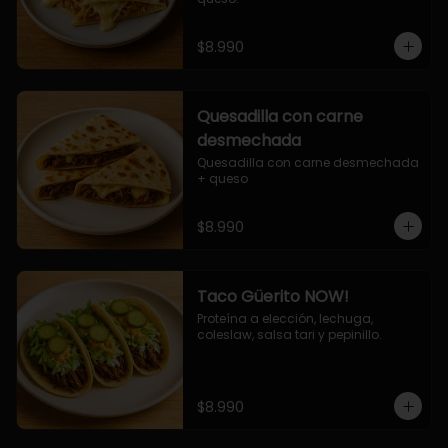
$8.990
Quesadilla con carne
desmechada
Quesadilla con carne desmechada 
+ queso
$8.990
Taco Güerito NOW!
Proteína a elección, lechuga, 
coleslaw, salsa tari y pepinillo.
$8.990