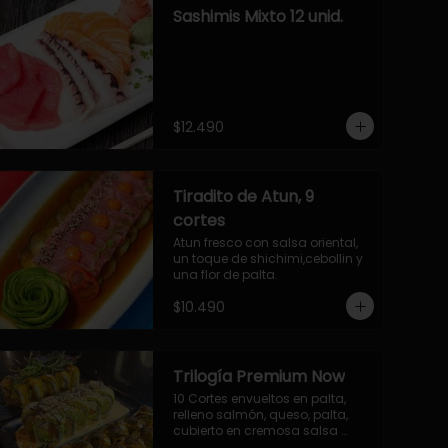
Sashimis Mixto 12 unid.
$12.490
Tiradito de Atun, 9
cortes
Atun fresco con salsa oriental, 
un toque de shichimi,cebollin y 
una flor de palta.
$10.490
Trilogía Premium Now
10 Cortes envueltos en palta, 
relleno salmón, queso, palta, 
cubierto en cremosa salsa 
acevichada Now.
