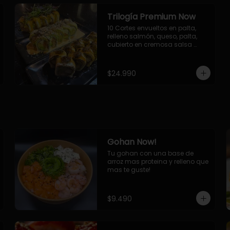
Trilogía Premium Now
10 Cortes envueltos en palta, 
relleno salmón, queso, palta, 
cubierto en cremosa salsa 
acevichada Now.

10 Cortes envueltos en queso 
crema, relleno de pollo 
$24.990
apanado y palta, cubierto con 
topping de chimichurri de la 
casa flambeado.

10 Cortes rellenos de camaron 
apanado, palta, queso crema, 
bañado en deliciosa salsa tari, 
flambeada con toques de 
teriyaki y topping de furikake de 
Gohan Now!
salmón.
Tu gohan con una base de 
arroz mas proteina y relleno que 
mas te guste!
$9.490