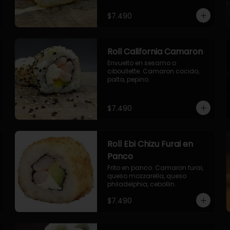
envuelto en ciboulette.

- salmon, queso, palta, envuelto 
$7.490
en queso.
Roll California Camaron
Envuelto en sesamo o 
ciboullette. Camaron cocido, 
palta, pepino.
$7.490
Roll Ebi Chizu Furai en
Panco
Frito en panco. Camaron furai, 
queso mozzarella, queso 
philadelphia, cebollin.
$7.490