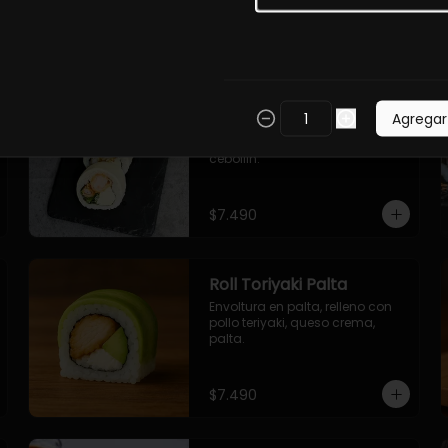
$7.490
Roll Torfurai en Queso
Agregar
Envoltura en queso 
philadelphia. Pollo furai, palta, 
cebollin.
$7.490
Roll Toriyaki Palta
Envoltura en palta, relleno con 
pollo teriyaki, queso crema, 
palta.
$7.490