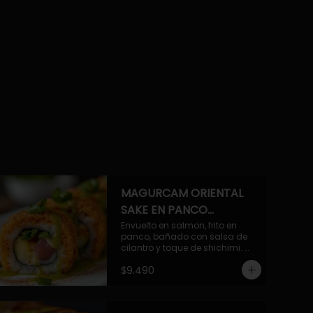
MAGURCAM ORIENTAL
SAKE EN PANCO
ACILANTRADO.
Envuelto en salmon, frito en 
panco, bañado con salsa de 
cilantro y toque de shichimi. 
Atun, camaron, queso, cebollin.
$9.490