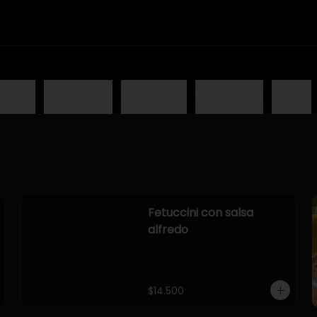
México
Mundo EEUU
Mundo Peru
Mundo Chile
Snacks
Fetuccini con salsa
alfredo
$14.500