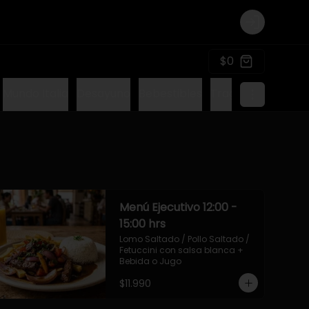
Login
$0
Mundo Italia
Desayuno
Bebestibles
Tragos sin alcohol
Menú Ejecutivo 12:00 -
15:00 hrs
Lomo Saltado / Pollo Saltado / 
Fetuccini con salsa blanca + 
Bebida o Jugo
$11.990