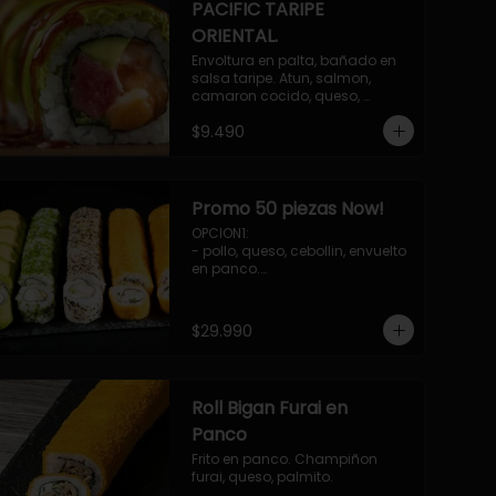
PACIFIC TARIPE
ORIENTAL.
Envoltura en palta, bañado en 
salsa taripe. Atun, salmon, 
camaron cocido, queso, 
palmito.
$9.490
Promo 50 piezas Now!
OPCION1: 

- pollo, queso, cebollin, envuelto 
en panco.

- camaron, queso, cebollin, 
envuelto en queso.

- palmito, pepino, queso, 
$29.990
envuelto en palta.

- salmon, queso, palta, envuelto 
en ciboulette.

-hosomaki de camaron palta.

Roll Bigan Furai en
OPCION2:

- pollo, queso, cebollin, envuelto 
Panco
en panco.

Frito en panco. Champiñon 
- camaron, queso, cebollin, 
furai, queso, palmito.
envuelto en panco.
