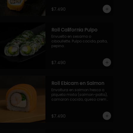
- palmito, pepino, queso, 
envuelto en ciboulette.

$7.490
- salmon, queso, palta, envuelto 
en queso.

-hosomaki de camaron palta.
Roll California Pulpo
Envuelto en sesamo o 
ciboullette. Pulpo cocido, palta, 
pepino.
$7.490
Roll Ebicam en Salmon
Envoltura en salmon fresco o 
plqueta mixta (salmon-palta), 
camaron cocido, queso crema, 
cebollin.
$7.490