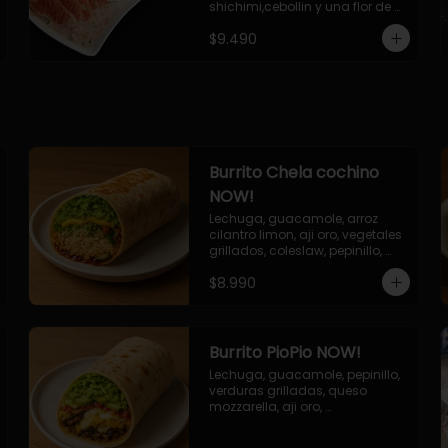
shichimi,cebollin y una flor de 
palta.
$9.490
Burrito Chela cochino
NOW!
Lechuga, guacamole, arroz 
cilantro limon, aji oro, vegetales 
grillados, coleslaw, pepinillo, 
salsa bbq
$8.990
Burrito PioPio NOW!
Lechuga, guacamole, pepinillo, 
verduras grilladas, queso 
mozzarella, aji oro, 
champiñones grillados, salsa 
now.