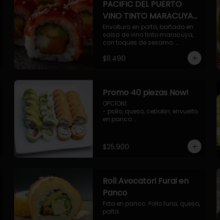
PACIFIC DEL PUERTO
VINO TINTO MARACUYA
ORIENTAL.
Envoltura en palta, bañado en 
salsa de vino tinto maracuya, 
con toques de sesamo. 
Camaron furai, salmon, queso, 
$11.490
pepino.
Promo 40 piezas Now!
OPCION1: 

- pollo, queso, cebollin, envuelto 
en panco.

- camaron, queso, cebollin, 
envuelto en panco.

- palmito, pepino, queso, 
$25.900
envuelto en palta.

- salmon, queso, palta, envuelto 
en ciboulette.

OPCION2:

Roll Avocatori Furai en
- pollo, queso, cebollin, envuelto 
en panco.

Panco
- camaron, queso, cebollin, 
Frito en panco. Pollo furai, queso, 
envuelto en palta.

palta.
- palmito, pepino, queso, 