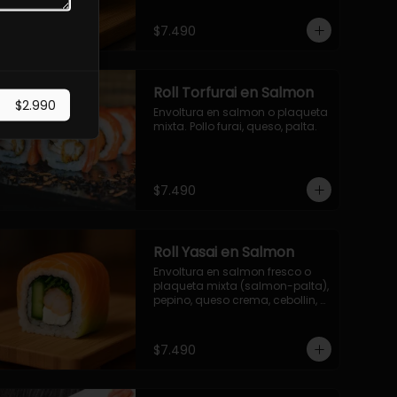
$7.490
Roll Torfurai en Salmon
$2.990
Envoltura en salmon o plaqueta 
mixta. Pollo furai, queso, palta.
$7.490
Roll Yasai en Salmon
Envoltura en salmon fresco o 
plaqueta mixta (salmon-palta), 
pepino, queso crema, cebollin, 
palta.
$7.490