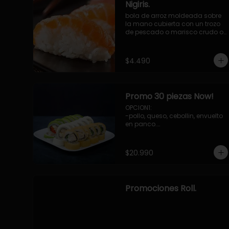
Nigiris.
bola de arroz moldeada sobre 
la mano cubierta con un trozo 
de pescado o marisco crudo o 
cocido.

3 unidades.
$4.490
Promo 30 piezas Now!
OPCION1: 

-pollo, queso, cebollin, envuelto 
en panco.

-camaron, palta, envuelto en 
queso.

-palmito, pepino, queso, 
$20.990
envuelto ciboulette o sesamo.

OPCION2:

-pollo, queso, cebollin, envuelto 
en palta.

Promociones Roll.
-camaron, palta, cebollin, 
envuelto en queso.

-palmito, queso, pepino, 
envuelto en cibulette o sesamo.

OPCION3:
