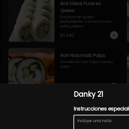
Roll Ebisai Furai en
Queso
Envoltura en queso 
philadelphia. Camaron furai, 
palta, pepino.
$7.490
Roll Hosomaki Pulpo
Envuelto en nori. Pulpo cocido, 
palta.
$7.490
Danky 21
Roll Sakasai en Queso
Instrucciones especia
Envoltura en queso crema, 
relleno de salmón, pepino, palta.