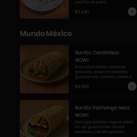
una flor de palta.
$11.490
Mundo México
Burrito Cantinflear
NOW!
Arroz atomatado, verduras 
grilladas, queso mozzarella, 
guacamole, coleslaw, pebre sin 
aji, salsa siracha (picante)
$8.990
Burrito Pachanga neta
NOW!
Lechuga, porotos negros, pebre 
sin aji, guacamole, choclo 
enredoso, cebolla grillada, 
champiñones, salsa mayo ajo.