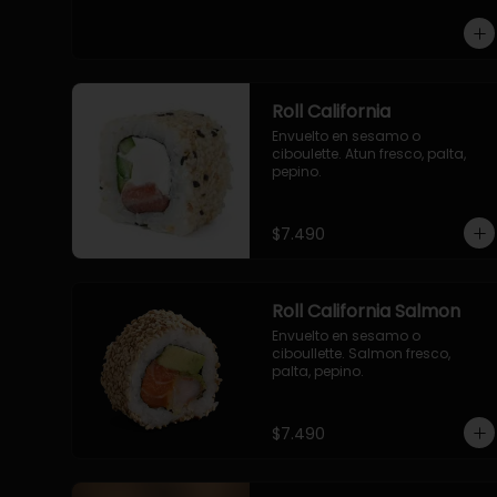
-pollo, queso cebollin, envuelto 
en panco.

-camaron, queso, cebollin, 
envuelto en panco.

-palmito, pepino, queso, 
envuelto en panco.
Roll California
Envuelto en sesamo o 
ciboulette. Atun fresco, palta, 
pepino.
$7.490
Roll California Salmon
Envuelto en sesamo o 
ciboullette. Salmon fresco, 
palta, pepino.
$7.490