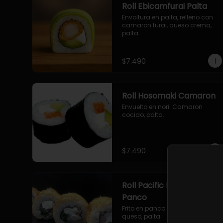
Roll Ebicamfurai Palta
Envoltura en palta, relleno con 
camaron furai, queso crema, 
palta.
$7.490
Roll Hosomaki Camaron
Envuelto en nori. Camaron 
cocido, palta.
$7.490
Roll Pacific Furai en
Panco
Frito en panco. Camaron furai, 
queso, palta.