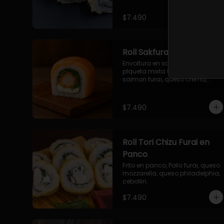
$7.490
Roll Sakfurai en Salmon
Envoltura en salmon fresco o 
plqueta mixta (salmon-palta), 
salmon furai, queso crema, 
cebollin.
$7.490
Roll Tori Chizu Furai en
Panco
Frito en panco, Pollo furai, queso 
mozzarella, queso philadelphia, 
cebollin.
$7.490