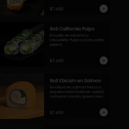
- palmito, pepino, queso, 
envuelto en ciboulette.

$7.490
- salmon, queso, palta, envuelto 
en queso.

-hosomaki de camaron palta.
Roll California Pulpo
Envuelto en sesamo o 
ciboullette. Pulpo cocido, palta, 
pepino.
$7.490
Roll Ebicam en Salmon
Envoltura en salmon fresco o 
plqueta mixta (salmon-palta), 
camaron cocido, queso crema, 
cebollin.
$7.490