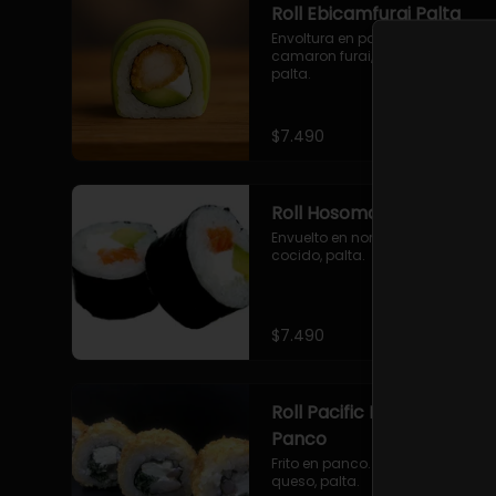
Roll Ebicamfurai Palta
Envoltura en palta, relleno con 
camaron furai, queso crema, 
palta.
$7.490
Roll Hosomaki Camaron
Envuelto en nori. Camaron 
cocido, palta.
$7.490
Roll Pacific Furai en
Panco
Frito en panco. Camaron furai, 
queso, palta.