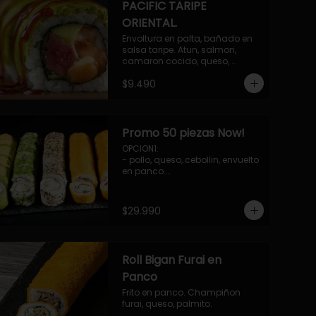
PACIFIC TARIPE
ORIENTAL.
Envoltura en palta, bañado en 
salsa taripe. Atun, salmon, 
camaron cocido, queso, 
palmito.
$9.490
Promo 50 piezas Now!
OPCION1: 

- pollo, queso, cebollin, envuelto 
en panco.

- camaron, queso, cebollin, 
envuelto en queso.

- palmito, pepino, queso, 
$29.990
envuelto en palta.

- salmon, queso, palta, envuelto 
en ciboulette.

-hosomaki de camaron palta.

Roll Bigan Furai en
OPCION2:

- pollo, queso, cebollin, envuelto 
Panco
en panco.

Frito en panco. Champiñon 
- camaron, queso, cebollin, 
furai, queso, palmito.
envuelto en panco.
