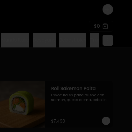
Login
$0
Mundo Italia
Desayuno
Bebestibles
Tragos sin alcohol
Roll Sakemon Palta
Envoltura en palta relleno con 
salmon, queso crema, cebollin.
$7.490