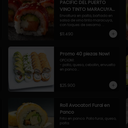
PACIFIC DEL PUERTO
VINO TINTO MARACUYA
ORIENTAL.
Envoltura en palta, bañado en 
salsa de vino tinto maracuya, 
con toques de sesamo. 
Camaron furai, salmon, queso, 
$11.490
pepino.
Promo 40 piezas Now!
OPCION1: 

- pollo, queso, cebollin, envuelto 
en panco.

- camaron, queso, cebollin, 
envuelto en panco.

- palmito, pepino, queso, 
$25.900
envuelto en palta.

- salmon, queso, palta, envuelto 
en ciboulette.

OPCION2:

Roll Avocatori Furai en
- pollo, queso, cebollin, envuelto 
en panco.

Panco
- camaron, queso, cebollin, 
Frito en panco. Pollo furai, queso, 
envuelto en palta.

palta.
- palmito, pepino, queso, 