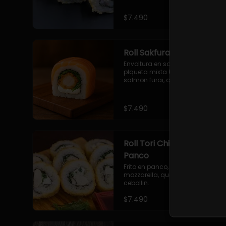
$7.490
Roll Sakfurai en Salmon
Envoltura en salmon fresco o 
plqueta mixta (salmon-palta), 
salmon furai, queso crema, 
cebollin.
$7.490
Roll Tori Chizu Furai en
Panco
Frito en panco, Pollo furai, queso 
mozzarella, queso philadelphia, 
cebollin.
$7.490