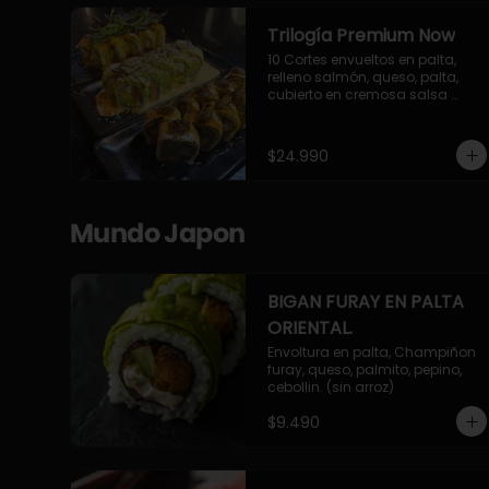
Trilogía Premium Now
10 Cortes envueltos en palta, 
relleno salmón, queso, palta, 
cubierto en cremosa salsa 
acevichada Now.

10 Cortes envueltos en queso 
crema, relleno de pollo 
$24.990
apanado y palta, cubierto con 
topping de chimichurri de la 
casa flambeado.

10 Cortes rellenos de camaron 
Mundo Japon
apanado, palta, queso crema, 
bañado en deliciosa salsa tari, 
flambeada con toques de 
teriyaki y topping de furikake de 
BIGAN FURAY EN PALTA
salmón.
ORIENTAL.
Envoltura en palta, Champiñon 
furay, queso, palmito, pepino, 
cebollin. (sin arroz)
$9.490