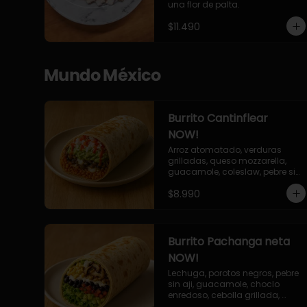
una flor de palta.
$11.490
Mundo México
Burrito Cantinflear
NOW!
Arroz atomatado, verduras 
grilladas, queso mozzarella, 
guacamole, coleslaw, pebre sin 
aji, salsa siracha (picante)
$8.990
Burrito Pachanga neta
NOW!
Lechuga, porotos negros, pebre 
sin aji, guacamole, choclo 
enredoso, cebolla grillada, 
champiñones, salsa mayo ajo.