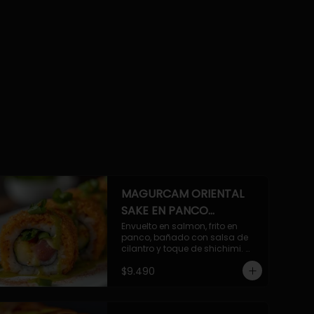
MAGURCAM ORIENTAL
SAKE EN PANCO
ACILANTRADO.
Envuelto en salmon, frito en 
panco, bañado con salsa de 
cilantro y toque de shichimi. 
Atun, camaron, queso, cebollin.
$9.490