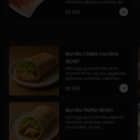
shichimi,cebollin y una flor de 
palta.
$9.490
Burrito Chela cochino
NOW!
Lechuga, guacamole, arroz 
cilantro limon, aji oro, vegetales 
grillados, coleslaw, pepinillo, 
salsa bbq
$8.990
Burrito PioPio NOW!
Lechuga, guacamole, pepinillo, 
verduras grilladas, queso 
mozzarella, aji oro, 
champiñones grillados, salsa 
now.