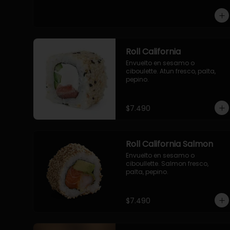
-pollo, queso cebollin, envuelto 
en panco.

-camaron, queso, cebollin, 
envuelto en panco.

-palmito, pepino, queso, 
envuelto en panco.
Roll California
Envuelto en sesamo o 
ciboulette. Atun fresco, palta, 
pepino.
$7.490
Roll California Salmon
Envuelto en sesamo o 
ciboullette. Salmon fresco, 
palta, pepino.
$7.490