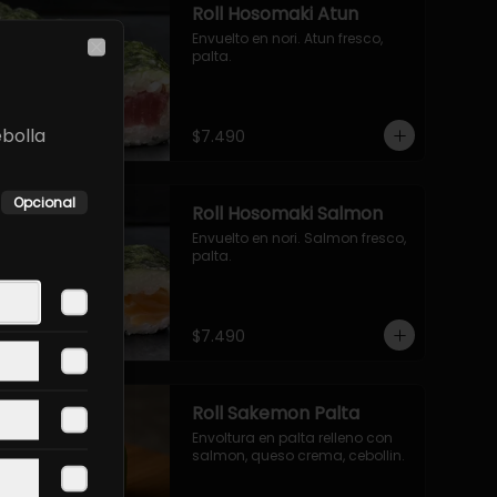
Roll Hosomaki Atun
Envuelto en nori. Atun fresco, 
palta.
Close
ebolla
$7.490
Opcional
Roll Hosomaki Salmon
Envuelto en nori. Salmon fresco, 
palta.
$7.490
Roll Sakemon Palta
Envoltura en palta relleno con 
salmon, queso crema, cebollin.