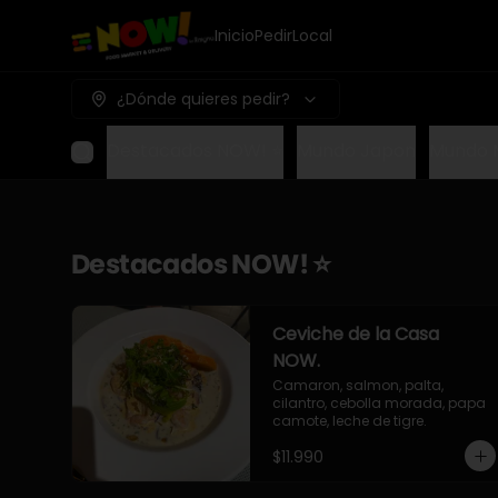
Inicio
Pedir
Local
¿Dónde quieres pedir?
Destacados NOW! ⭐
Mundo Japon
Mundo 
Destacados NOW! ⭐
Ceviche de la Casa
NOW.
Camaron, salmon, palta, 
cilantro, cebolla morada, papa 
camote, leche de tigre.
$11.990