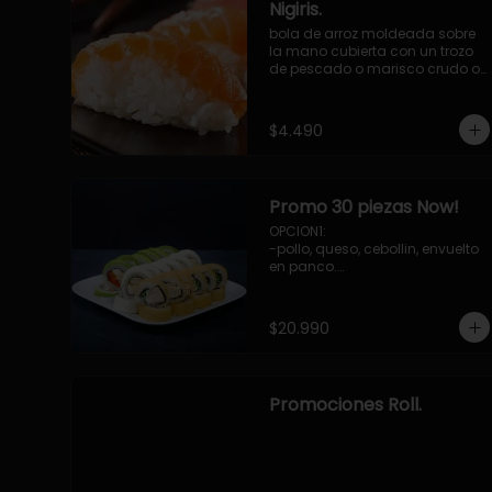
Nigiris.
bola de arroz moldeada sobre 
la mano cubierta con un trozo 
de pescado o marisco crudo o 
cocido.

3 unidades.
$4.490
Promo 30 piezas Now!
OPCION1: 

-pollo, queso, cebollin, envuelto 
en panco.

-camaron, palta, envuelto en 
queso.

-palmito, pepino, queso, 
$20.990
envuelto ciboulette o sesamo.

OPCION2:

-pollo, queso, cebollin, envuelto 
en palta.

Promociones Roll.
-camaron, palta, cebollin, 
envuelto en queso.

-palmito, queso, pepino, 
envuelto en cibulette o sesamo.

OPCION3:
