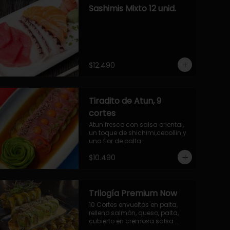
Sashimis Mixto 12 unid.
$12.490
Tiradito de Atun, 9
cortes
Atun fresco con salsa oriental, 
un toque de shichimi,cebollin y 
una flor de palta.
$10.490
Trilogía Premium Now
10 Cortes envueltos en palta, 
relleno salmón, queso, palta, 
cubierto en cremosa salsa 
acevichada Now.
