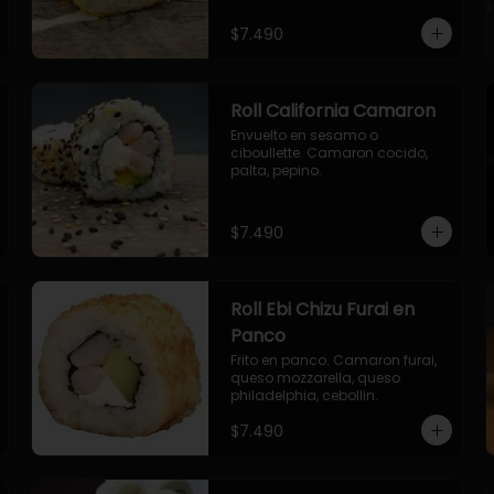
envuelto en ciboulette.

- salmon, queso, palta, envuelto 
$7.490
en queso.
Roll California Camaron
Envuelto en sesamo o 
ciboullette. Camaron cocido, 
palta, pepino.
$7.490
Roll Ebi Chizu Furai en
Panco
Frito en panco. Camaron furai, 
queso mozzarella, queso 
philadelphia, cebollin.
$7.490