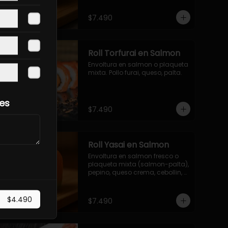
$7.490
Roll Torfurai en Salmon
Envoltura en salmon o plaqueta 
mixta. Pollo furai, queso, palta.
les
$7.490
Roll Yasai en Salmon
Envoltura en salmon fresco o 
plaqueta mixta (salmon-palta), 
pepino, queso crema, cebollin, 
palta.
$4.490
$7.490