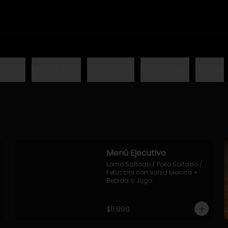
México
Mundo EEUU
Mundo Peru
Mundo Chile
Snacks
Menú Ejecutivo
Lomo Saltado / Pollo Saltado / 
Fetuccini con salsa blanca + 
Bebida o Jugo
$11.990