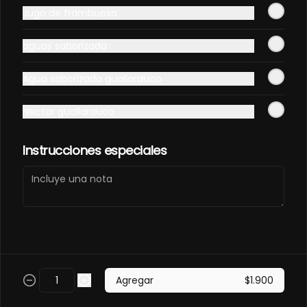
PANCO.
Jugo de frambuesa.
Envuelto en pollo, frito en panco. 
Camaron furay, queso, palta, 
aguas saborizada
champiñon furay.
$9.490
Agua saborizada guallarauco
Nectar guallarauco
EBI MAGURO ACEVICHON
EN PANCO.
Frito en panco, cubierto con atun 
Instrucciones especiales
fresco, salsa acevichada y toques 
de sachimi. Camaron cocido, 
queso, palmito.
$11.490
EBI SAKE FURAY
ACEVICHADO.
Envuelto en palta, cubierto con 
Agregar
$1.900
salmon fresco, salsa acevichada y 
toques de shichimi. Camaron furay, 
queso, cebollin.