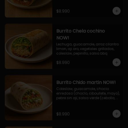
$8.990
Burrito Chela cochino
NOW!
Lechuga, guacamole, arroz cilantro 
limon, aji oro, vegetales grillados, 
coleslaw, pepinillo, salsa bbq
$8.990
Burrito Chido martin NOW!
Coleslaw, guacamole, choclo 
enredoso (choclo, ciboullete, mayo), 
pebre sin aji, salsa verde (cebolla, 
cilantro, limon), jalapeño, queso 
mozzarella, salsa tari.
$8.990