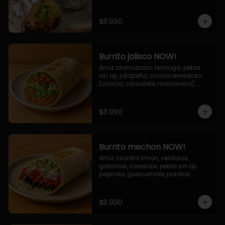
de queso (mozarella y cheddar) y 
la deliciosa salsa now.
$8.990
Burrito jalisco NOW!
Arroz atomatado, lechuga, pebre 
sin aji, jalapeño, choclo enredoso 
(choclo, ciboullete, mayonesa), 
cebolla grillada, queso mozzarella, 
salsa tari.
$8.990
Burrito mechon NOW!
Arroz cilantro limon, verduras 
grilladas, coleslaw, pebre sin aji, 
pepinillo, guacamole, porotos 
negros, mayo ajo.
$8.990