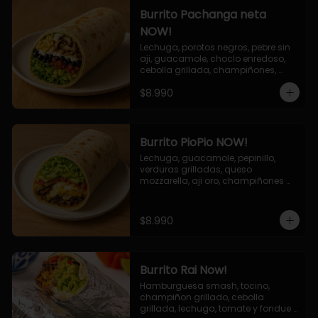
Burrito Pachanga neta
NOW!
Lechuga, porotos negros, pebre sin 
aji, guacamole, choclo enredoso, 
cebolla grillada, champiñones, 
salsa mayo ajo.
$8.990
Burrito PioPio NOW!
Lechuga, guacamole, pepinillo, 
verduras grilladas, queso 
mozzarella, aji oro, champiñones 
grillados, salsa now.
$8.990
Burrito Rai Now!
Hamburguesa smash, tocino, 
champiñon grillado, cebolla 
grillada, lechuga, tomate y fondue 