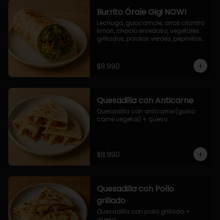
Burrito Órale Gigi NOW!
Lechuga, guacamole, arroz cilantro 
limon, choclo enredoso, vegetales 
grillados, porotos verdes, pepinillos 
encurtidos, salsa de cilantro.
$8.990
Quesadilla con Anticarne
Quesadilla con anticarne (guiso 
carne vegetal) + queso
$8.990
Quesadilla con Pollo
grillado
Quesadilla con pollo grillado + 
queso.