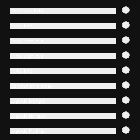
$10.990
Coca zero Lata
Ceviche de la Casa NOW.
Fanta lata
Camaron, salmon, palta, cilantro, 
cebolla morada, papa camote, 
Fanta zero lata
leche de tigre.
Sprite zero lata
$11.990
Sprite lata
Ceviche del Chef.
Cerveza sin alcohol
Camaron, pulpo, salmon, palta, 
cilantro, cebolla morada, rocotto, 
papa camote, leche de tigre.
Jugo de Mango.
$12.990
Jugo de Naranja.
Jugo de Frutilla.
EBI FURAY ORIENTAL EN