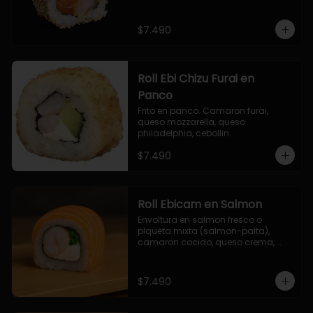
$7.490
Roll Ebi Chizu Furai en
Panco
Frito en panco. Camaron furai, 
queso mozzarella, queso 
philadelphia, cebollin.
$7.490
Roll Ebicam en Salmon
Envoltura en salmon fresco o 
plqueta mixta (salmon-palta), 
camaron cocido, queso crema, 
cebollin.
$7.490