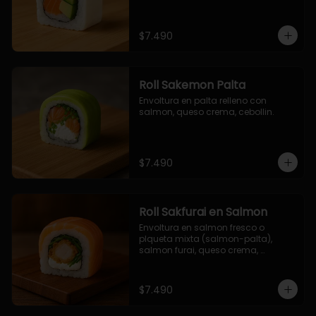
$7.490
Roll Sakemon Palta
Envoltura en palta relleno con 
salmon, queso crema, cebollin.
$7.490
Roll Sakfurai en Salmon
Envoltura en salmon fresco o 
plqueta mixta (salmon-palta), 
salmon furai, queso crema, 
cebollin.
$7.490