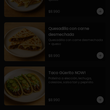
$8.990
Quesadilla con carne
desmechada
Quesadilla con carne desmechada 
+ queso
$8.990
Taco Güerito NOW!
Proteína a elección, lechuga, 
coleslaw, salsa tari y pepinillo.
$8.990