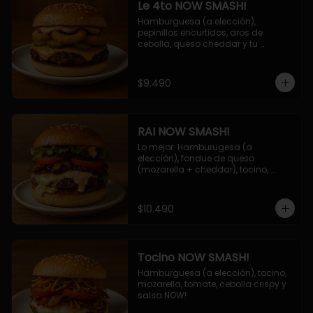
Le 4to NOW SMASH!
Hamburguesa (a elección), 
pepinillos encurtidos, aros de 
cebolla, queso cheddar y tu 
deliciosa salsa NOW!
$9.490
RAI NOW SMASH!
Lo mejor: Hamburugesa (a 
elección), fondue de queso 
(mozarella + cheddar), tocino, 
champiñon grillado, tomate, 
lechuga, cebolla grillada y salsa 
NOW!
$10.490
Tocino NOW SMASH!
Hamburguesa (a elección), tocino, 
mozarella, tomate, cebolla crispy y 
salsa NOW!