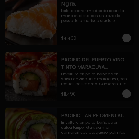
Nigiris.
bola de arroz moldeada sobre la 
mano cubierta con un trozo de 
pescado o marisco crudo o 
cocido.

3 unidades.
$4.490
PACIFIC DEL PUERTO VINO
TINTO MARACUYA
ORIENTAL.
Envoltura en palta, bañado en 
salsa de vino tinto maracuya, con 
toques de sesamo. Camaron furai, 
salmon, queso, pepino.
$11.490
PACIFIC TARIPE ORIENTAL.
Envoltura en palta, bañado en 
salsa taripe. Atun, salmon, 
camaron cocido, queso, palmito.