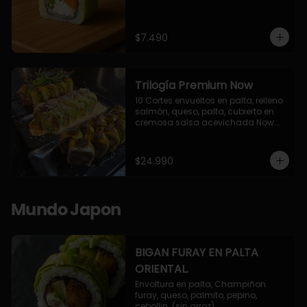
$7.490
Trilogía Premium Now
10 Cortes envueltos en palta, relleno 
salmón, queso, palta, cubierto en 
cremosa salsa acevichada Now.

10 Cortes envueltos en queso 
crema, relleno de pollo apanado y 
palta, cubierto con topping de 
$24.990
chimichurri de la casa flambeado.

10 Cortes rellenos de camaron 
apanado, palta, queso crema, 
bañado en deliciosa salsa tari, 
Mundo Japon
flambeada con toques de teriyaki y 
topping de furikake de salmón.
BIGAN FURAY EN PALTA
ORIENTAL.
Envoltura en palta, Champiñon 
furay, queso, palmito, pepino, 
cebollin. (sin arroz)