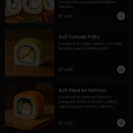
mozzarella, queso philadelphia, 
cebollin.
$7.490
Roll Toriyaki Palta
Envoltura en palta, relleno con pollo 
teriyaki, queso crema, palta.
$7.490
Roll Yasai en Salmon
Envoltura en salmon fresco o 
plaqueta mixta (salmon-palta), 
pepino, queso crema, cebollin, 
palta.
$7.490