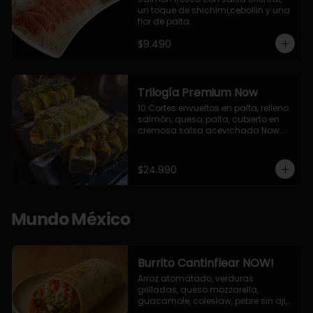
un toque de shichimi,cebollin y una 
flor de palta.
$9.490
Trilogía Premium Now
10 Cortes envueltos en palta, relleno 
salmón, queso, palta, cubierto en 
cremosa salsa acevichada Now.

10 Cortes envueltos en queso 
crema, relleno de pollo apanado y 
palta, cubierto con topping de 
$24.990
chimichurri de la casa flambeado.

10 Cortes rellenos de camaron 
apanado, palta, queso crema, 
bañado en deliciosa salsa tari, 
Mundo México
flambeada con toques de teriyaki y 
topping de furikake de salmón.
Burrito Cantinflear NOW!
Arroz atomatado, verduras 
grilladas, queso mozzarella, 
guacamole, coleslaw, pebre sin aji, 
salsa siracha (picante)